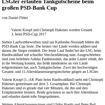
LSGler erlaufen Tankgutscheine beim
großen PSD-Bank Cup
von
Daniel Flöter
Valerie Knopf und Christoph Hakenes werden Gesamt
3. beim PSD-Cup 2017
Sieben Laufwettbewerben rund um Karlsruhe-Neustadt bilden die
PSD-Bank Cup Serie. Die besten vier Läufe werden addiert und
daraus die Sieger ermittelt. Der letzte Lauf findet bei der LSG beim
Hardtwaldlauf mit schneller Streckenführung statt. Ausgeschrieben
sind zum beliebten Adidas Funktionshirt, das jeder Läufer erhält, der
in die Wertung kommt, das heißt mindestens an vier Läufe
teilgenommen hat, auch Tankgutscheine. Zwei der hochwertigen
Gesamt- und 11-Altersklassensiegergutscheine gingen an LSGler.
Valerie Knopf (1.-AK Platz beim Hardtwaldlauf) steht mit Christoph
Hakenes gemeinsam auf dem 3. Gesamtplatz. Bei Christoph
Hakenes sind es gerade mal vier Minuten, die ihn und den
Erstplatzierten trennen. Beide gewinnen so auch ihre Altersklasse
und erlaufen damit tolle Siegerprämien.
Weitere Altersklassegewinner sind Ulrike Hoeltz und Peter Beil.