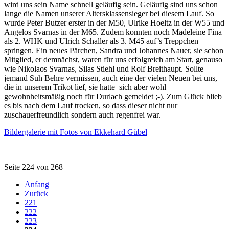
wird uns sein Name schnell geläufig sein. Geläufig sind uns schon
lange die Namen unserer Altersklassensieger bei diesem Lauf. So
wurde Peter Butzer erster in der M50, Ulrike Hoeltz in der W55 und
Angelos Svarnas in der M65. Zudem konnten noch Madeleine Fina
als 2. WHK und Ulrich Schaller als 3. M45 auf’s Treppchen
springen. Ein neues Pärchen, Sandra und Johannes Nauer, sie schon
Mitglied, er demnächst, waren für uns erfolgreich am Start, genauso
wie Nikolaos Svarnas, Silas Stiehl und Rolf Breithaupt. Sollte
jemand Suh Behre vermissen, auch eine der vielen Neuen bei uns,
die in unserem Trikot lief, sie hatte sich aber wohl
gewohnheitsmäßig noch für Durlach gemeldet ;-). Zum Glück blieb
es bis nach dem Lauf trocken, so dass dieser nicht nur
zuschauerfreundlich sondern auch regenfrei war.
Bildergalerie mit Fotos von Ekkehard Gübel
Seite 224 von 268
Anfang
Zurück
221
222
223