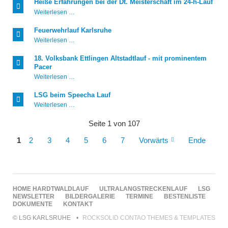
Heiße Erfahrungen bei der Dt. Meisterschaft im 24-h-Lauf
Heiße
Weiterlesen …
Erfahrungen
bei
Feuerwehrlauf Karlsruhe
der
Feuerwehrlauf
Weiterlesen …
Dt.
Karlsruhe
Meisterschaft
im
18. Volksbank Ettlingen Altstadtlauf - mit prominentem
24-
Pacer
h-
18.
Weiterlesen …
Lauf
Volksbank
Ettlingen
LSG beim Speecha Lauf
Altstadtlauf
LSG
Weiterlesen …
-
beim
mit
Speecha
prominentem
Seite 1 von 107
Lauf
Pacer
1
2
3
4
5
6
7
Vorwärts
Ende
NAVIGATION
HOME
HARDTWALDLAUF
ULTRALANGSTRECKENLAUF
LSG
ÜBERSPRINGEN
NEWSLETTER
BILDERGALERIE
TERMINE
BESTENLISTE
DOKUMENTE
KONTAKT
© LSG KARLSRUHE
ROCKSOLID CONTAO THEMES & TEMPLATES