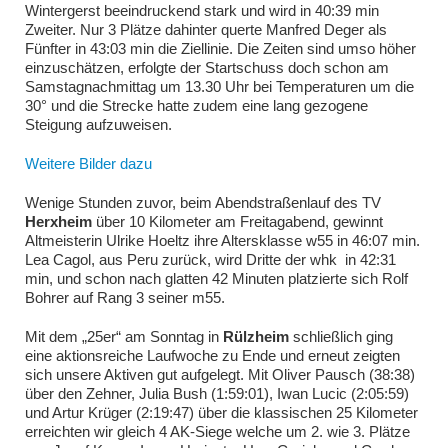
Wintergerst beeindruckend stark und wird in 40:39 min
Zweiter. Nur 3 Plätze dahinter querte Manfred Deger als
Fünfter in 43:03 min die Ziellinie. Die Zeiten sind umso höher
einzuschätzen, erfolgte der Startschuss doch schon am
Samstagnachmittag um 13.30 Uhr bei Temperaturen um die
30° und die Strecke hatte zudem eine lang gezogene
Steigung aufzuweisen.
Weitere Bilder dazu
Wenige Stunden zuvor, beim Abendstraßenlauf des TV
Herxheim
über 10 Kilometer am Freitagabend, gewinnt
Altmeisterin Ulrike Hoeltz ihre Altersklasse w55 in 46:07 min.
Lea Cagol, aus Peru zurück, wird Dritte der whk in 42:31
min, und schon nach glatten 42 Minuten platzierte sich Rolf
Bohrer auf Rang 3 seiner m55.
Mit dem „25er“ am Sonntag in
Rülzheim
schließlich ging
eine aktionsreiche Laufwoche zu Ende und erneut zeigten
sich unsere Aktiven gut aufgelegt. Mit Oliver Pausch (38:38)
über den Zehner, Julia Bush (1:59:01), Iwan Lucic (2:05:59)
und Artur Krüger (2:19:47) über die klassischen 25 Kilometer
erreichten wir gleich 4 AK-Siege welche um 2. wie 3. Plätze