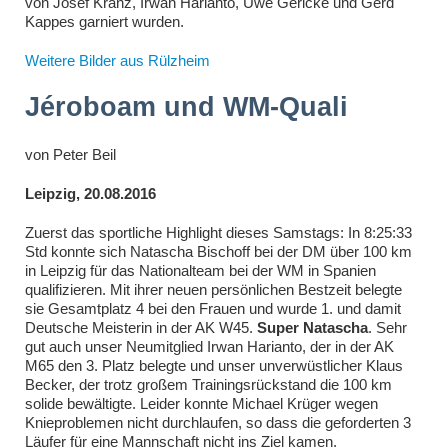
von Josef Kranz, Irwan Harianto, Uwe Gericke und Gerd
Kappes garniert wurden.
Weitere Bilder aus Rülzheim
Jéroboam und WM-Quali
von
Peter Beil
Leipzig, 20.08.2016
Zuerst das sportliche Highlight dieses Samstags: In 8:25:33
Std konnte sich Natascha Bischoff bei der DM über 100 km
in Leipzig für das Nationalteam bei der WM in Spanien
qualifizieren. Mit ihrer neuen persönlichen Bestzeit belegte
sie Gesamtplatz 4 bei den Frauen und wurde 1. und damit
Deutsche Meisterin in der AK W45.
Super Natascha
. Sehr
gut auch unser Neumitglied Irwan Harianto, der in der AK
M65 den 3. Platz belegte und unser unverwüstlicher Klaus
Becker, der trotz großem Trainingsrückstand die 100 km
solide bewältigte. Leider konnte Michael Krüger wegen
Knieproblemen nicht durchlaufen, so dass die geforderten 3
Läufer für eine Mannschaft nicht ins Ziel kamen.