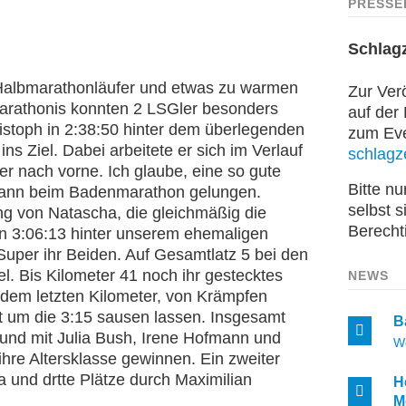
PRESSE
Schlag
 Halbmarathonläufer und etwas zu warmen
Zur Verö
Marathonis konnten 2 LSGler besonders
auf der
stoph in 2:38:50 hinter dem überlegenden
zum Even
s Ziel. Dabei arbeitete er sich im Verlauf
schlagze
 nach vorne. Ich glaube, eine so gute
Bitte n
Mann beim Badenmarathon gelungen.
selbst s
ng von Natascha, die gleichmäßig die
Berecht
in 3:06:13 hinter unserem ehemaligen
Super ihr Beiden. Auf Gesamtlatz 5 bei den
. Bis Kilometer 41 noch ihr gestecktes
NEWS
f dem letzten Kilometer, von Krämpfen
it um die 3:15 sausen lassen. Insgesamt
B
und mit Julia Bush, Irene Hofmann und
W
ihre Altersklasse gewinnen. Ein zweiter
a und drtte Plätze durch Maximilian
H
M