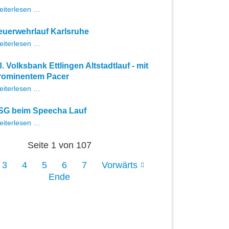
Heiße
eiterlesen …
Erfahrungen
bei
euerwehrlauf Karlsruhe
der
Feuerwehrlauf
eiterlesen …
Dt.
Karlsruhe
Meisterschaft
im
8. Volksbank Ettlingen Altstadtlauf - mit
24-
rominentem Pacer
h-
18.
eiterlesen …
Lauf
Volksbank
Ettlingen
SG beim Speecha Lauf
Altstadtlauf
LSG
eiterlesen …
-
beim
mit
Speecha
prominentem
Seite 1 von 107
Lauf
Pacer
3
4
5
6
7
Vorwärts
Ende