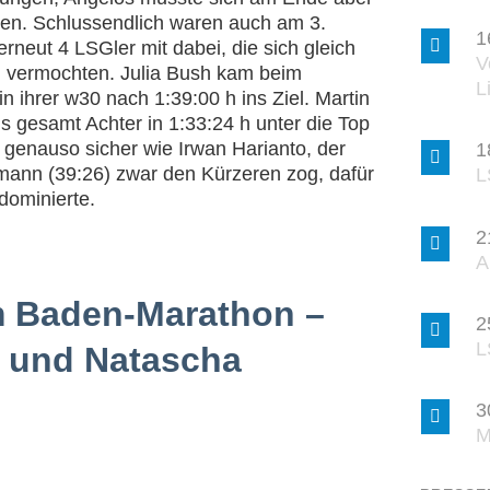
eben. Schlussendlich waren auch am 3.
1
erneut 4 LSGler mit dabei, die sich gleich
V
n vermochten. Julia Bush kam beim
L
n ihrer w30 nach 1:39:00 h ins Ziel. Martin
ls gesamt Achter in 1:33:24 h unter die Top
genauso sicher wie Irwan Harianto, der
1
mann (39:26) zwar den Kürzeren zog, dafür
L
dominierte.
2
A
m Baden-Marathon –
2
L
 und Natascha
3
M