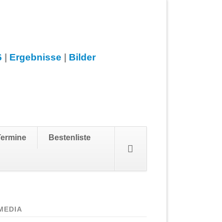
6
|
Ergebnisse
|
Bilder
Navigation
Termine
Bestenliste
überspringen
MEDIA