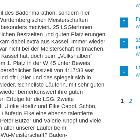
W
eil des Badenmarathon, sondern hier
F
-Württembergischen Meisterschaften
W
 besonders motiviert. 25 LSGlerInnen
nlichen Bestzeiten und guten Platzierungen
1
kam dabei extra aus Kassel. Immer wieder
p
war nicht bei der Meisterschaft mitmachen,
W
 Kassel hat, doch beim „Volkshalben“
em 1. Platz in der W 45 unter Beweis
L
 persönlicher Bestzeit von 1:17:33 war
W
ind oft LGler und das spiegelt sich in
eder. Schnellste Läuferin, mit sehr guten
wieder bemerkenswert ihre guten
n Erfolge für die LSG. Zweite
1
2
, Ulrike Hoeltz und Elke Cagol. Schön,
 Läuferin Elke eine ebenso talentierte
h Peter Butzer und Valerie Knopf und viele
n aller unserer Läufer beim
-Wü-Meisterschaft? Baden-