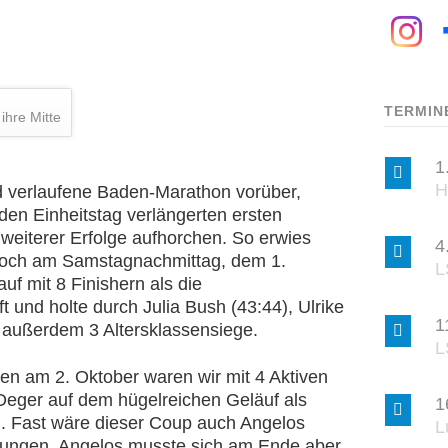
TERMIN
ihre Mitte
1
H
d verlaufene Baden-Marathon vorüber,
en Einheitstag verlängerten ersten
eiterer Erfolge aufhorchen. So erwies
4
noch am Samstagnachmittag, dem 1.
L
uf mit 8 Finishern als die
 und holte durch Julia Bush (43:44), Ulrike
1
) außerdem 3 Altersklassensiege.
L
n am 2. Oktober waren wir mit 4 Aktiven
 Deger auf dem hügelreichen Geläuf als
1
n. Fast wäre dieser Coup auch Angelos
L
lungen, Angelos musste sich am Ende aber