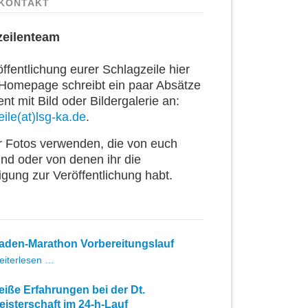
KONTAKT
zeilenteam
ffentlichung eurer Schlagzeile hier
 Homepage schreibt ein paar Absätze
t mit Bild oder Bildergalerie an:
ile(at)lsg-ka.de
.
ur Fotos verwenden, die von euch
ind oder von denen ihr die
igung zur Veröffentlichung habt.
aden-Marathon Vorbereitungslauf
Baden-
eiterlesen …
Marathon
Vorbereitungslauf
eiße Erfahrungen bei der Dt.
eisterschaft im 24-h-Lauf