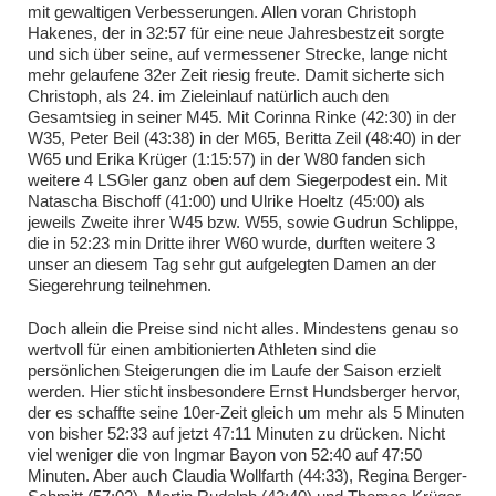
mit gewaltigen Verbesserungen. Allen voran Christoph
Hakenes, der in 32:57 für eine neue Jahresbestzeit sorgte
und sich über seine, auf vermessener Strecke, lange nicht
mehr gelaufene 32er Zeit riesig freute. Damit sicherte sich
Christoph, als 24. im Zieleinlauf natürlich auch den
Gesamtsieg in seiner M45. Mit Corinna Rinke (42:30) in der
W35, Peter Beil (43:38) in der M65, Beritta Zeil (48:40) in der
W65 und Erika Krüger (1:15:57) in der W80 fanden sich
weitere 4 LSGler ganz oben auf dem Siegerpodest ein. Mit
Natascha Bischoff (41:00) und Ulrike Hoeltz (45:00) als
jeweils Zweite ihrer W45 bzw. W55, sowie Gudrun Schlippe,
die in 52:23 min Dritte ihrer W60 wurde, durften weitere 3
unser an diesem Tag sehr gut aufgelegten Damen an der
Siegerehrung teilnehmen.
Doch allein die Preise sind nicht alles. Mindestens genau so
wertvoll für einen ambitionierten Athleten sind die
persönlichen Steigerungen die im Laufe der Saison erzielt
werden. Hier sticht insbesondere Ernst Hundsberger hervor,
der es schaffte seine 10er-Zeit gleich um mehr als 5 Minuten
von bisher 52:33 auf jetzt 47:11 Minuten zu drücken. Nicht
viel weniger die von Ingmar Bayon von 52:40 auf 47:50
Minuten. Aber auch Claudia Wollfarth (44:33), Regina Berger-