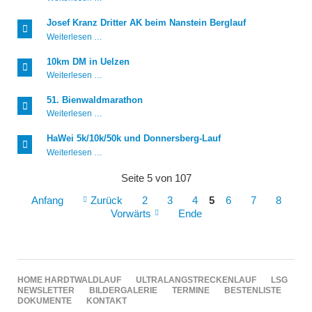
2026
Josef Kranz Dritter AK beim Nanstein Berglauf
Josef
Weiterlesen …
Kranz
Dritter
10km DM in Uelzen
AK
10km
Weiterlesen …
beim
DM
Nanstein
in
Berglauf
51. Bienwaldmarathon
Uelzen
51.
Weiterlesen …
Bienwaldmarathon
HaWei 5k/10k/50k und Donnersberg-Lauf
HaWei
Weiterlesen …
5k/10k/50k
und
Seite 5 von 107
Donnersberg-
Lauf
Anfang
Zurück
2
3
4
5
6
7
8
Vorwärts
Ende
NAVIGATION
HOME
HARDTWALDLAUF
ULTRALANGSTRECKENLAUF
LSG
ÜBERSPRINGEN
NEWSLETTER
BILDERGALERIE
TERMINE
BESTENLISTE
DOKUMENTE
KONTAKT