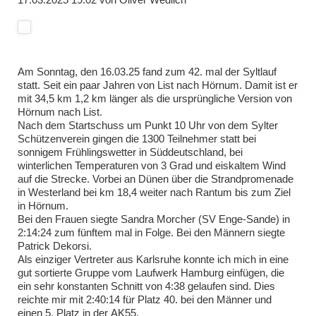
Am Sonntag, den 16.03.25 fand zum 42. mal der Syltlauf
statt. Seit ein paar Jahren von List nach Hörnum. Damit ist er
mit 34,5 km 1,2 km länger als die ursprüngliche Version von
Hörnum nach List.
Nach dem Startschuss um Punkt
10 Uhr
von dem Sylter
Schützenverein gingen die 1300 Teilnehmer statt bei
sonnigem Frühlingswetter in Süddeutschland, bei
winterlichen Temperaturen von 3 Grad und eiskaltem Wind
auf die Strecke. Vorbei an Dünen über die Strandpromenade
in Westerland bei km 18,4 weiter nach Rantum bis zum Ziel
in Hörnum.
Bei den Frauen siegte Sandra Morcher (SV Enge-Sande) in
2:14:24 zum fünftem mal in Folge. Bei den Männern siegte
Patrick Dekorsi.
Als einziger Vertreter aus Karlsruhe konnte ich mich in eine
gut sortierte Gruppe vom Laufwerk Hamburg einfügen, die
ein sehr konstanten Schnitt von
4:38
gelaufen sind. Dies
reichte mir mit 2:40:14 für Platz 40. bei den Männer und
einen 5. Platz in der
AK55
.