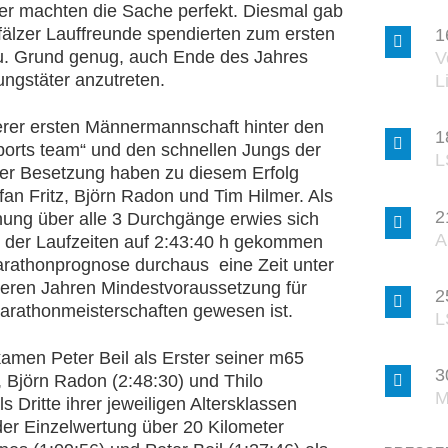
er machten die Sache perfekt. Diesmal gab
Pfälzer Lauffreunde spendierten zum ersten
1
u. Grund genug, auch Ende des Jahres
V
ungstäter anzutreten.
L
serer ersten Männermannschaft hinter den
1
sports team“ und den schnellen Jungs der
L
der Besetzung haben zu diesem Erfolg
an Fritz, Björn Radon und Tim Hilmer. Als
2
nung über alle 3 Durchgänge erwies sich
A
ion der Laufzeiten auf 2:43:40 h gekommen
arathonprognose durchaus eine Zeit unter
üheren Jahren Mindestvoraussetzung für
2
arathonmeisterschaften gewesen ist.
L
men Peter Beil als Erster seiner m65
3
, Björn Radon (2:48:30) und Thilo
M
s Dritte ihrer jeweiligen Altersklassen
der Einzelwertung über 20 Kilometer