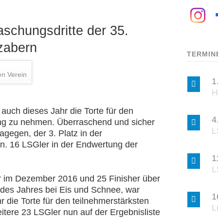
chungsdritte der 35.
nzabern
TERMIN
en Verein
1
H
 auch dieses Jahr die Torte für den
4
ang zu nehmen. Überraschend und sicher
L
gegen, der 3. Platz in der
. 16 LSGler in der Endwertung der
1
L
 im Dezember 2016 und 25 Finisher über
 des Jahres bei Eis und Schnee, war
1
 die Torte für den teilnehmerstärksten
L
itere 23 LSGler nun auf der Ergebnisliste