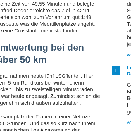
 eine Zeit von 49:55 Minuten und belegte
d
nfred Deger erreichte das Ziel in 42:11
S
gerte sich wohl zum Vorjahr um gut 1:49
G
usbeute was die Medaillenplätze angeht,
T
eine Crossläufe mehr stattfinden.
a
b
j
samtwertung bei den
W
über 50 km
L
D
au nahmen heute fünf LSG'ler teil. Hier
dem 5 km Rundkurs bei winterlichenn
G
ken - bis zu zweistelligen Minusgraden
M
g war heute angesagt. Zumindest schien die
B
genehm sich draußen aufzuhalten.
H
g
esamtplatz der Frauen in einer Nettozeit
W
:56 Stunden. Und das so kurz nach Ihrem
m spanischen Los Alcazares an der