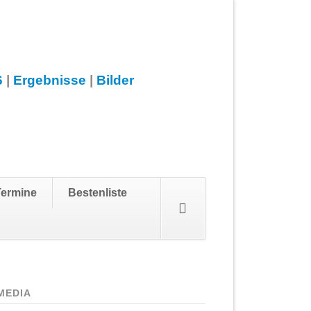
6
|
Ergebnisse
|
Bilder
Navigation
Termine
Bestenliste
überspringen
MEDIA