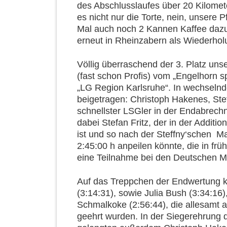
des Abschlusslaufes über 20 Kilomet
es nicht nur die Torte, nein, unsere 
Mal auch noch 2 Kannen Kaffee daz
erneut in Rheinzabern als Wiederhol
Völlig überraschend der 3. Platz un
(fast schon Profis) vom „Engelhorn 
„LG Region Karlsruhe“. In wechseln
beigetragen: Christoph Hakenes, Stef
schnellster LSGler in der Endabrech
dabei Stefan Fritz, der in der Addit
ist und so nach der Steffny‘schen M
2:45:00 h anpeilen könnte, die in fr
eine Teilnahme bei den Deutschen M
Auf das Treppchen der Endwertung ka
(3:14:31), sowie Julia Bush (3:34:16)
Schmalkoke (2:56:44), die allesamt al
geehrt wurden. In der Siegerehrung 