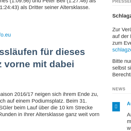
s (1:09:56) und Peter Beil (1:27:46) als
PRESSE
:24:43) als Dritter seiner Altersklasse.
Schlag
Zur Verö
fo.eu
auf der
zum Even
ssläufen für dieses
schlagze
Bitte n
 vorne mit dabei
selbst s
Berecht
NEWS
rsaison 2016/17 neigen sich ihrem Ende zu,
uch auf einem Podiumsplatz. Beim 31.
A
SGler beim Lauf über die 10 km Strecke
 Runden in Ihrer Altersklasse ganz weit vorn
A
m
w