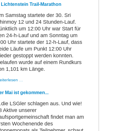
gewinnt
. Lichtenstein Trail-Marathon
Halbmarathon
beim
m Samstag startete der 30. Sri
Dämmermarathon
hinmoy 12 und 24 Stunden-Lauf.
Mannheim
ünktlich um 12:00 Uhr war Start für
en 24-h-Lauf und am Sonntag um
:00 Uhr startete der 12-h-Lauf, dass
eide Läufe um Punkt 12:00 Uhr
ieder gestoppt werden konnten.
elaufen wurde auf einem Rundkurs
on 1,101 km Länge.
3.
eiterlesen …
Lichtenstein
Trail-
er Mai ist gekommen...
Marathon
die LSGler schlagen aus. Und wie!
8 Aktive unserer
aufsportgemeinschaft findet man am
rsten Wochenende des
onnemonats als Teilnehmer, schaut