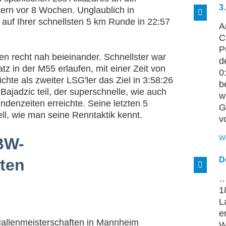
3
ern vor 8 Wochen. Unglaublich in
auf Ihrer schnellsten 5 km Runde in 22:57
A
C
P
agen recht nah beieinander. Schnellster war
d
z in der M55 erlaufen, mit einer Zeit von
0
hte als zweiter LSG'ler das Ziel in 3:58:26
b
jadzic teil, der superschnelle, wie auch
w
enzeiten erreichte. Seine letzten 5
G
l, wie man seine Renntaktik kennt.
v
W
BW-
D
ten
…
1
L
e
allenmeisterschaften in Mannheim
W