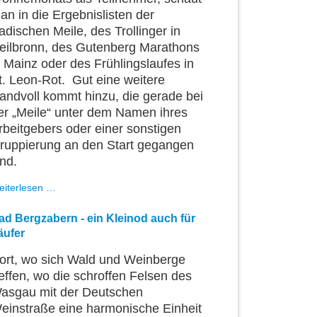
an in die Ergebnislisten der
adischen Meile, des Trollinger in
eilbronn, des Gutenberg Marathons
n Mainz oder des Frühlingslaufes in
t. Leon-Rot. Gut eine weitere
andvoll kommt hinzu, die gerade bei
er „Meile“ unter dem Namen ihres
rbeitgebers oder einer sonstigen
ruppierung an den Start gegangen
ind.
Der
eiterlesen …
Mai
ist
ad Bergzabern - ein Kleinod auch für
gekommen...
äufer
ort, wo sich Wald und Weinberge
reffen, wo die schroffen Felsen des
asgau mit der Deutschen
einstraße eine harmonische Einheit