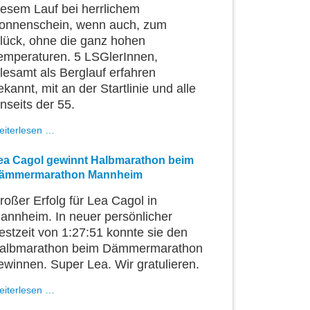
iesem Lauf bei herrlichem
onnenschein, wenn auch, zum
lück, ohne die ganz hohen
emperaturen. 5 LSGlerInnen,
llesamt als Berglauf erfahren
ekannt, mit an der Startlinie und alle
enseits der 55.
Auf
eiterlesen …
9,5
Km
ea Cagol gewinnt Halbmarathon beim
776
ämmermarathon Mannheim
Höhenmeter
roßer Erfolg für Lea Cagol in
annheim. In neuer persönlicher
estzeit von 1:27:51 konnte sie den
albmarathon beim Dämmermarathon
ewinnen. Super Lea. Wir gratulieren.
Lea
eiterlesen …
Cagol