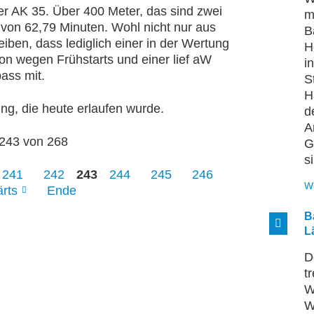
der AK 35. Über 400 Meter, das sind zwei
m
t von 62,79 Minuten. Wohl nicht nur aus
B
iben, dass lediglich einer in der Wertung
H
tion wegen Frühstarts und einer lief aW
i
ass mit.
S
H
rung, die heute erlaufen wurde.
d
A
 243 von 268
G
s
241
242
243
244
245
246
W
rts
Ende
B
L
D
t
W
W