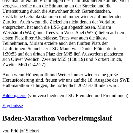
dass man direkt die Erfahrungen des Lauf diskutieren konnte. Nicht
vergessen sollte man die Stimmung an der Strecke und die
Unterstützung durch die Anwohner durch Gartenduschen,
zusätzliche Getränkestationen und immer wieder aufmunternden
Zurufen. Auch wenn die Zielzeiten nicht denen der Vorjahre
entsprachen, hat auch die LSG gut abgeschlossen. Miriam
Weishäupl (W45) und Trees van Wees-Snel (W75) liefen auf den
ersten Platz ihrer Altersklasse. Trees war auch die älteste
Teilnehmerin, Miriam erzielte auch den fünften Platz der
Läuferinnen. Schnellster LSG Mann war Daniel Flöter, der in
1:30:53 auf den dritten Platz der M45 lief. Ausserdem platzierten
sich Oliver Wedlich, Zweiter M55 (1:38:19) und Norbert Irnich,
Zweiter M60 (1:42:27).
Auch wenn Höhenprofil und Wetter immer wieder eine große
Herausforderung sind, freuen wir uns auf die 18. Ausgabe des SWE
Halbmarathon Ettlingen, die hoffentlich 2027 stattfinden wird.
Bildergalerie
(von verschiedenen LSG Freunden und Freundinnen)
Ergebnisse
Baden-Marathon Vorbereitungslauf
von
Fridtjof Siebert