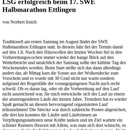
LSG erfolgreich beim 17. SWE
Halbmarathon Ettlingen
von
Norbert Irnich
Traditionell am ersten Samstag im August findet der SWE
Halbmarathon Ettlingen statt. In diesem Jahr fiel der Termin damit
auf den 1.8. Nach den Hitzewellen der letzten Wochen fiel in den
Vorbereitungswochen immer wieder der bange Blick auf den
Wetterbericht und tatsächlich der Samstag sollte der kühlste Tag des
Wochenendes werden. Beim Start stellte sich das dann allerdings
anders dar, ab Mittag kam die Sonne aus der Wolkendecke zum
Vorschein und es wurde mit 30 Grad nicht nur warm sondern
aufgrund der Regenfälle der vorangegangenen Nacht auch recht
schwül. Ob es daran lag, oder ob die Vorbereitung auf den Lauf
nicht ausreichend war, für mich entwickelte sich der Lauf zu einem
der anstrengenderen Läufe der letzten Jahre. Trotzdem hat es wieder
Spaß gemacht an diesem hervorragend organisierten Lauf
teilzunehmen! Die Strecke war durch zahlreiche Posten abgesichert,
alle drei km konnten die Läufer und Läuferinnen an
Verpflegungsstationen neue Kräfte tanken und im Ziel wartete ein
schöner Runners Heaven mit Allem, was man sich dort wünscht, so