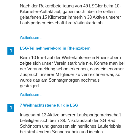
Nach der Rekordbeteiligung von 49 LSGler beim 10-
Kilometer-Auftaktlauf, gaben auch über die selten
gelaufenen 15 Kilometer immerhin 38 Aktive unserer
Laufsportgemeinschaft ihre Visitenkarte ab.
Der
Weiterlesen …
Zwanziger
kann
LSG-Teilnehmerrekord in Rheinzabern
kommen
Beim 10 km-Lauf der Winterlaufserie in Rheinzabern
zeigte sich unser Verein stark wie nie. Konnte man bei
der Voranmeldung schon erkennen, dass ein enormer
Zuspruch unserer Mitglieder zu verzeichnen war, so
wurde das am Sonntagmorgen nochmals
gesteigert.....
LSG-
Weiterlesen …
Teilnehmerrekord
in
7 Weihnachtssterne für die LSG
Rheinzabern
Insgesamt 13 Aktive unserer Laufsportgemeinschaft
beteiligten sich beim 38. Nikolauslauf der SG Bad
Schönborn und genossen ein herrliches Lauferlebnis
bei strahlendem Sonnenschein und idealen