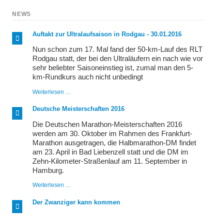
NEWS
Auftakt zur Ultralaufsaison in Rodgau - 30.01.2016
Nun schon zum 17. Mal fand der 50-km-Lauf des RLT
Rodgau statt, der bei den Ultraläufern ein nach wie vor
sehr beliebter Saisoneinstieg ist, zumal man den 5-
km-Rundkurs auch nicht unbedingt
Auftakt
Weiterlesen …
zur
Ultralaufsaison
Deutsche Meisterschaften 2016
in
Rodgau
Die Deutschen Marathon-Meisterschaften 2016
-
werden am 30. Oktober im Rahmen des Frankfurt-
30.01.2016
Marathon ausgetragen, die Halbmarathon-DM findet
am 23. April in Bad Liebenzell statt und die DM im
Zehn-Kilometer-Straßenlauf am 11. September in
Hamburg.
Deutsche
Weiterlesen …
Meisterschaften
2016
Der Zwanziger kann kommen