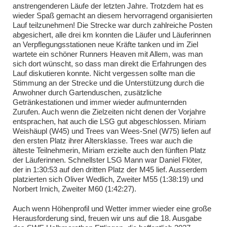
anstrengenderen Läufe der letzten Jahre. Trotzdem hat es
wieder Spaß gemacht an diesem hervorragend organisierten
Lauf teilzunehmen! Die Strecke war durch zahlreiche Posten
abgesichert, alle drei km konnten die Läufer und Läuferinnen
an Verpflegungsstationen neue Kräfte tanken und im Ziel
wartete ein schöner Runners Heaven mit Allem, was man
sich dort wünscht, so dass man direkt die Erfahrungen des
Lauf diskutieren konnte. Nicht vergessen sollte man die
Stimmung an der Strecke und die Unterstützung durch die
Anwohner durch Gartenduschen, zusätzliche
Getränkestationen und immer wieder aufmunternden
Zurufen. Auch wenn die Zielzeiten nicht denen der Vorjahre
entsprachen, hat auch die LSG gut abgeschlossen. Miriam
Weishäupl (W45) und Trees van Wees-Snel (W75) liefen auf
den ersten Platz ihrer Altersklasse. Trees war auch die
älteste Teilnehmerin, Miriam erzielte auch den fünften Platz
der Läuferinnen. Schnellster LSG Mann war Daniel Flöter,
der in 1:30:53 auf den dritten Platz der M45 lief. Ausserdem
platzierten sich Oliver Wedlich, Zweiter M55 (1:38:19) und
Norbert Irnich, Zweiter M60 (1:42:27).
Auch wenn Höhenprofil und Wetter immer wieder eine große
Herausforderung sind, freuen wir uns auf die 18. Ausgabe