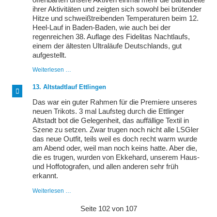
ihrer Aktivitäten und zeigten sich sowohl bei brütender
Hitze und schweißtreibenden Temperaturen beim 12.
Heel-Lauf in Baden-Baden, wie auch bei der
regenreichen 38. Auflage des Fidelitas Nachtlaufs,
einem der ältesten Ultraläufe Deutschlands, gut
aufgestellt.
In
Weiterlesen …
der
Hitze
13. Altstadtlauf Ettlingen
(und)
der
Das war ein guter Rahmen für die Premiere unseres
Nacht
neuen Trikots. 3 mal Laufsteg durch die Ettlinger
Altstadt bot die Gelegenheit, das auffällige Textil in
Szene zu setzen. Zwar trugen noch nicht alle LSGler
das neue Outfit, teils weil es doch recht warm wurde
am Abend oder, weil man noch keins hatte. Aber die,
die es trugen, wurden von Ekkehard, unserem Haus-
und Hoffotografen, und allen anderen sehr früh
erkannt.
13.
Weiterlesen …
Altstadtlauf
Ettlingen
Seite 102 von 107