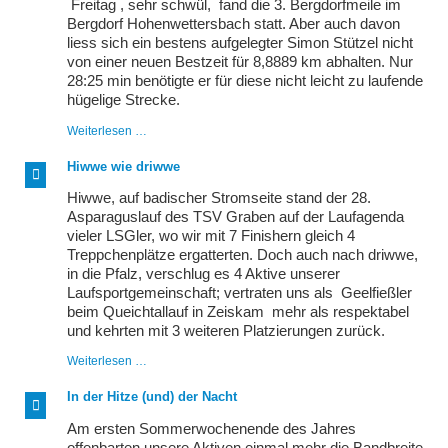
Freitag , sehr schwül, fand die 3. Bergdorfmeile im
Bergdorf Hohenwettersbach statt. Aber auch davon
liess sich ein bestens aufgelegter Simon Stützel nicht
von einer neuen Bestzeit für 8,8889 km abhalten. Nur
28:25 min benötigte er für diese nicht leicht zu laufende
hügelige Strecke.
Summer
Weiterlesen …
in
the
Hiwwe wie driwwe
City
Hiwwe, auf badischer Stromseite stand der 28.
Asparaguslauf des TSV Graben auf der Laufagenda
vieler LSGler, wo wir mit 7 Finishern gleich 4
Treppchenplätze ergatterten. Doch auch nach driwwe,
in die Pfalz, verschlug es 4 Aktive unserer
Laufsportgemeinschaft; vertraten uns als Geelfießler
beim Queichtallauf in Zeiskam mehr als respektabel
und kehrten mit 3 weiteren Platzierungen zurück.
Hiwwe
Weiterlesen …
wie
driwwe
In der Hitze (und) der Nacht
Am ersten Sommerwochenende des Jahres
offenbarten unsere Aktiven einmal mehr die Bandbreite