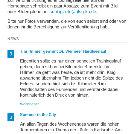
Zur Veröffentlichung eurer Schlagzeile hier auf der
Homepage schreibt ein paar Absätze zum Event mit Bild
oder Bildergalerie an:
schlagzeile(at)lsg-ka.de
.
Bitte nur Fotos verwenden, die von euch selbst sind oder von
denen ihr die Berechtigung zur Veröffentlichung habt.
NEWS
Tim Hillmer gewinnt 14. Weiherer Hardtseelauf
Eigentlich sollte es nur einen schnellen Trainingslauf
geben, doch schon bei Kilometer 4 merkte Tim
Hillmer da geht was heute, da ist mehr drin. Klug
abwartend übernahm Tim jedoch nicht die Spitze des
Feldes, sondern hielt sich bis Kilometer 9 im
Windschatten des Führenden und verstärkte dabei
kontinuierlich den Druck von hinten.
Tim
Weiterlesen …
Hillmer
gewinnt
Summer in the City
14.
Weiherer
An allen Tagen des Wochenendes waren die hohen
Hardtseelauf
Temperaturen ein Thema der Läufe in Karlsruhe. Am