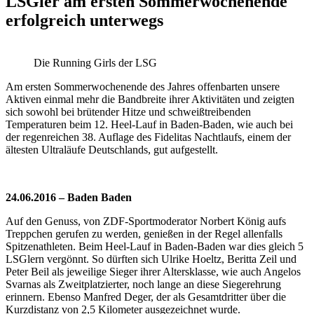
LSGler am ersten Sommerwochenende
erfolgreich unterwegs
Die Running Girls der LSG
Am ersten Sommerwochenende des Jahres offenbarten unsere
Aktiven einmal mehr die Bandbreite ihrer Aktivitäten und zeigten
sich sowohl bei brütender Hitze und schweißtreibenden
Temperaturen beim 12. Heel-Lauf in Baden-Baden, wie auch bei
der regenreichen 38. Auflage des Fidelitas Nachtlaufs, einem der
ältesten Ultraläufe Deutschlands, gut aufgestellt.
24.06.2016 – Baden Baden
Auf den Genuss, von ZDF-Sportmoderator Norbert König aufs
Treppchen gerufen zu werden, genießen in der Regel allenfalls
Spitzenathleten. Beim Heel-Lauf in Baden-Baden war dies gleich 5
LSGlern vergönnt. So dürften sich Ulrike Hoeltz, Beritta Zeil und
Peter Beil als jeweilige Sieger ihrer Altersklasse, wie auch Angelos
Svarnas als Zweitplatzierter, noch lange an diese Siegerehrung
erinnern. Ebenso Manfred Deger, der als Gesamtdritter über die
Kurzdistanz von 2,5 Kilometer ausgezeichnet wurde.