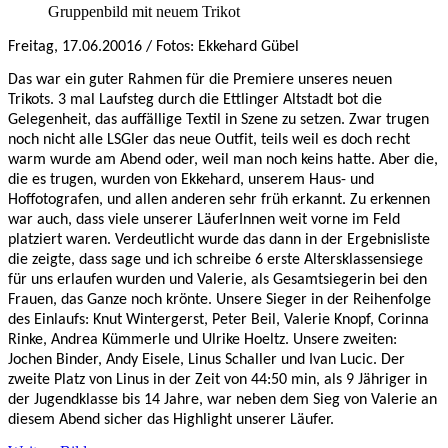
Gruppenbild mit neuem Trikot
Freitag, 17.06.20016 / Fotos: Ekkehard Gübel
Das war ein guter Rahmen für die Premiere unseres neuen
Trikots. 3 mal Laufsteg durch die Ettlinger Altstadt bot die
Gelegenheit, das auffällige Textil in Szene zu setzen. Zwar trugen
noch nicht alle LSGler das neue Outfit, teils weil es doch recht
warm wurde am Abend oder, weil man noch keins hatte. Aber die,
die es trugen, wurden von Ekkehard, unserem Haus- und
Hoffotografen, und allen anderen sehr früh erkannt. Zu erkennen
war auch, dass viele unserer LäuferInnen weit vorne im Feld
platziert waren. Verdeutlicht wurde das dann in der Ergebnisliste
die zeigte, dass sage und ich schreibe 6 erste Altersklassensiege
für uns erlaufen wurden und Valerie, als Gesamtsiegerin bei den
Frauen, das Ganze noch krönte. Unsere Sieger in der Reihenfolge
des Einlaufs: Knut Wintergerst, Peter Beil, Valerie Knopf, Corinna
Rinke, Andrea Kümmerle und Ulrike Hoeltz. Unsere zweiten:
Jochen Binder, Andy Eisele, Linus Schaller und Ivan Lucic. Der
zweite Platz von Linus in der Zeit von 44:50 min, als 9 Jähriger in
der Jugendklasse bis 14 Jahre, war neben dem Sieg von Valerie an
diesem Abend sicher das Highlight unserer Läufer.