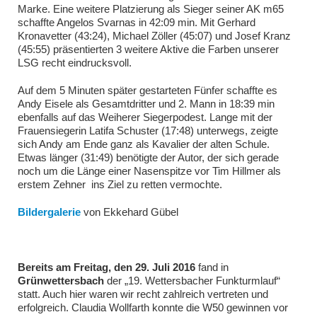
Marke. Eine weitere Platzierung als Sieger seiner AK m65
schaffte Angelos Svarnas in 42:09 min. Mit Gerhard
Kronavetter (43:24), Michael Zöller (45:07) und Josef Kranz
(45:55) präsentierten 3 weitere Aktive die Farben unserer
LSG recht eindrucksvoll.
Auf dem 5 Minuten später gestarteten Fünfer schaffte es
Andy Eisele als Gesamtdritter und 2. Mann in 18:39 min
ebenfalls auf das Weiherer Siegerpodest. Lange mit der
Frauensiegerin Latifa Schuster (17:48) unterwegs, zeigte
sich Andy am Ende ganz als Kavalier der alten Schule.
Etwas länger (31:49) benötigte der Autor, der sich gerade
noch um die Länge einer Nasenspitze vor Tim Hillmer als
erstem Zehner ins Ziel zu retten vermochte.
Bildergalerie
von Ekkehard Gübel
Bereits am Freitag, den 29. Juli
2016
fand in
Grünwettersbach
der „19. Wettersbacher Funkturmlauf“
statt. Auch hier waren wir recht zahlreich vertreten und
erfolgreich. Claudia Wollfarth konnte die W50 gewinnen vor