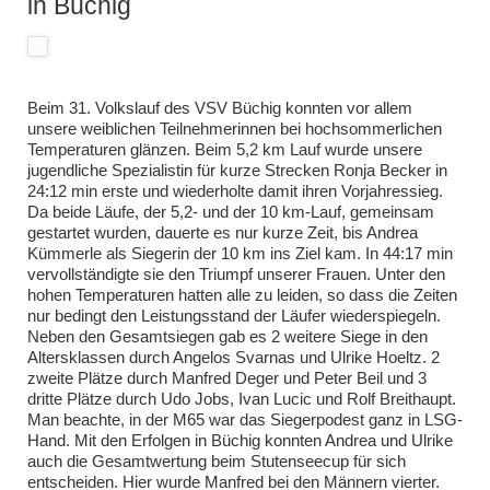
in Büchig
Beim 31. Volkslauf des VSV Büchig konnten vor allem
unsere weiblichen Teilnehmerinnen bei hochsommerlichen
Temperaturen glänzen. Beim 5,2 km Lauf wurde unsere
jugendliche Spezialistin für kurze Strecken Ronja Becker in
24:12 min erste und wiederholte damit ihren Vorjahressieg.
Da beide Läufe, der 5,2- und der 10 km-Lauf, gemeinsam
gestartet wurden, dauerte es nur kurze Zeit, bis Andrea
Kümmerle als Siegerin der 10 km ins Ziel kam. In 44:17 min
vervollständigte sie den Triumpf unserer Frauen. Unter den
hohen Temperaturen hatten alle zu leiden, so dass die Zeiten
nur bedingt den Leistungsstand der Läufer wiederspiegeln.
Neben den Gesamtsiegen gab es 2 weitere Siege in den
Altersklassen durch Angelos Svarnas und Ulrike Hoeltz. 2
zweite Plätze durch Manfred Deger und Peter Beil und 3
dritte Plätze durch Udo Jobs, Ivan Lucic und Rolf Breithaupt.
Man beachte, in der M65 war das Siegerpodest ganz in LSG-
Hand. Mit den Erfolgen in Büchig konnten Andrea und Ulrike
auch die Gesamtwertung beim Stutenseecup für sich
entscheiden. Hier wurde Manfred bei den Männern vierter.