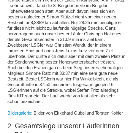
, sehr schwül, fand die 3. Bergdorfmeile im Bergdorf
Hohenwettersbach statt. Aber auch davon liess sich ein
bestens aufgelegter Simon Stützel nicht von einer neuen
Bestzeit für 8,8889 km abhalten. Nur 28:25 min benötigte er
für diese nicht leicht zu laufende hügelige Strecke. Ganz
hervorragend auch unser bester Läufer Christoph Hakenes,
der als Gesamtsechster in 31:09 min ins Ziel kam.
Zweitbester LSGler war Christian Wendt, der in einem
famosen Endspurt noch Jens Lukas kurz vor dem Ziel
überholte. Der durfte sich dafür aber mit dem zweiten Platz in
der Sonderwertung bester Hohenwettersbacher trösten.
Auch bei den Frauen gab es beim Sieg unseres ehemaligen
Mitglieds Simone Ratz mit 33:37 min eine sehr gute neue
Bestzeit. Beste LSGlerin war hier Pia Winkelblech, die als
Gesamtfünfte in 37:50 min einlief. Insgesamt gingen 16
LSGlerInnen auf die Strecke, wobei Stefan Fritz allerdings
für's KIT startete. Der Lauf wurde von fast allen als sehr
schön bezeichnet.
Bildergalerie:
Bilder von Ekkehard Gübel und Torsten Kohler
2. Gesamtsiege unserer Läuferinnen