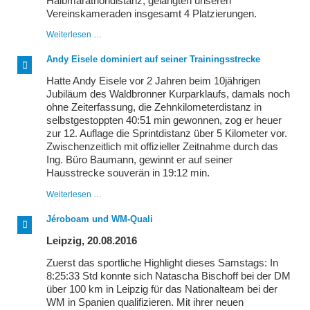
Halbmarathondistanz, gelangten unseren
Vereinskameraden insgesamt 4 Platzierungen.
7
Weiterlesen …
LSGler
im
Andy Eisele dominiert auf seiner Trainingsstrecke
Golfpark
unterwegs
Hatte Andy Eisele vor 2 Jahren beim 10jährigen
Jubiläum des Waldbronner Kurparklaufs, damals noch
ohne Zeiterfassung, die Zehnkilometerdistanz in
selbstgestoppten 40:51 min gewonnen, zog er heuer
zur 12. Auflage die Sprintdistanz über 5 Kilometer vor.
Zwischenzeitlich mit offizieller Zeitnahme durch das
Ing. Büro Baumann, gewinnt er auf seiner
Hausstrecke souverän in 19:12 min.
Andy
Weiterlesen …
Eisele
dominiert
Jéroboam und WM-Quali
auf
seiner
Leipzig, 20.08.2016
Trainingsstrecke
Zuerst das sportliche Highlight dieses Samstags: In
8:25:33 Std konnte sich Natascha Bischoff bei der DM
über 100 km in Leipzig für das Nationalteam bei der
WM in Spanien qualifizieren. Mit ihrer neuen