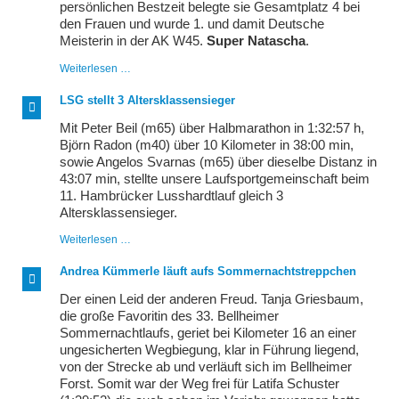
persönlichen Bestzeit belegte sie Gesamtplatz 4 bei
den Frauen und wurde 1. und damit Deutsche
Meisterin in der AK W45.
Super Natascha
.
Jéroboam
Weiterlesen …
und
WM-
LSG stellt 3 Altersklassensieger
Quali
Mit Peter Beil (m65) über Halbmarathon in 1:32:57 h,
Björn Radon (m40) über 10 Kilometer in 38:00 min,
sowie Angelos Svarnas (m65) über dieselbe Distanz in
43:07 min, stellte unsere Laufsportgemeinschaft beim
11. Hambrücker Lusshardtlauf gleich 3
Altersklassensieger.
LSG
Weiterlesen …
stellt
3
Andrea Kümmerle läuft aufs Sommernachtstreppchen
Altersklassensieger
Der einen Leid der anderen Freud. Tanja Griesbaum,
die große Favoritin des 33. Bellheimer
Sommernachtlaufs, geriet bei Kilometer 16 an einer
ungesicherten Wegbiegung, klar in Führung liegend,
von der Strecke ab und verläuft sich im Bellheimer
Forst. Somit war der Weg frei für Latifa Schuster