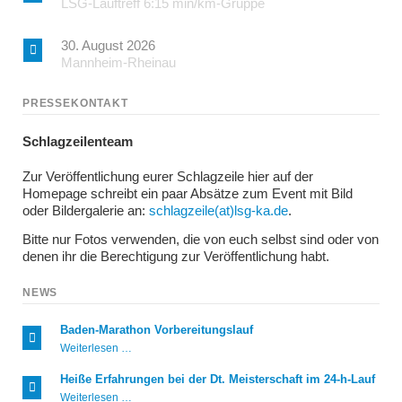
LSG-Lauftreff 6:15 min/km-Gruppe
30. August 2026
Mannheim-Rheinau
PRESSEKONTAKT
Schlagzeilenteam
Zur Veröffentlichung eurer Schlagzeile hier auf der
Homepage schreibt ein paar Absätze zum Event mit Bild
oder Bildergalerie an:
schlagzeile(at)lsg-ka.de
.
Bitte nur Fotos verwenden, die von euch selbst sind oder von
denen ihr die Berechtigung zur Veröffentlichung habt.
NEWS
Baden-Marathon Vorbereitungslauf
Baden-
Weiterlesen …
Marathon
Vorbereitungslauf
Heiße Erfahrungen bei der Dt. Meisterschaft im 24-h-Lauf
Heiße
Weiterlesen …