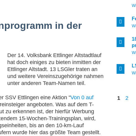
W
F
nprogramm in der
W
1
p
W
Der 14. Volksbank Ettlinger Altstadtlauf
hat doch einiges zu bieten inmitten der
L
Ettlinger Altstadt. 13 LSGler traten an
W
und weitere Vereinszugehörige nahmen
unter anderen Team-Namen teil.
r SSV Ettlingen eine Aktion "
Von 0 auf
1
2
ereinsteiger angeboten. Was auf dem T-
t zu erkennen ist, der hierfür Werbung
utendem 15-Wochen-Trainingsplan, wird,
ngseinheiten, bis an den 10-km-Lauf
ufern wurde hier das größte Team gestellt.