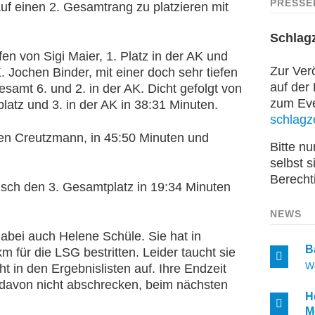
PRESSE
uf einen 2. Gesamtrang zu platzieren mit
Schlag
n von Sigi Maier, 1. Platz in der AK und
Zur Verö
 Jochen Binder, mit einer doch sehr tiefen
auf der
samt 6. und 2. in der AK. Dicht gefolgt von
zum Even
atz und 3. in der AK in 38:31 Minuten.
schlagze
gen Creutzmann, in 45:50 Minuten und
Bitte n
selbst s
Berecht
sch den 3. Gesamtplatz in 19:34 Minuten
NEWS
abei auch Helene Schüle. Sie hat in
B
 für die LSG bestritten. Leider taucht sie
W
t in den Ergebnislisten auf. Ihre Endzeit
h davon nicht abschrecken, beim nächsten
H
M