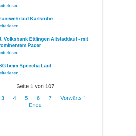
Heiße
eiterlesen …
Erfahrungen
bei
euerwehrlauf Karlsruhe
der
Feuerwehrlauf
eiterlesen …
Dt.
Karlsruhe
Meisterschaft
im
8. Volksbank Ettlingen Altstadtlauf - mit
24-
rominentem Pacer
h-
18.
eiterlesen …
Lauf
Volksbank
Ettlingen
SG beim Speecha Lauf
Altstadtlauf
LSG
eiterlesen …
-
beim
mit
Speecha
prominentem
Seite 1 von 107
Lauf
Pacer
3
4
5
6
7
Vorwärts
Ende