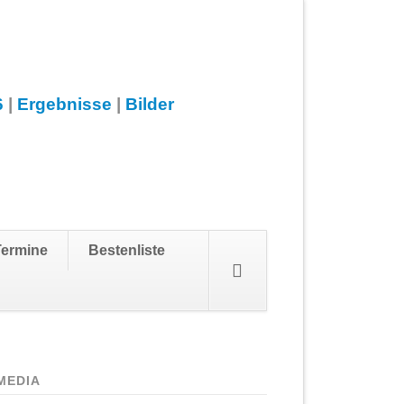
6
|
Ergebnisse
|
Bilder
Navigation
Termine
Bestenliste
überspringen
MEDIA