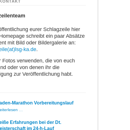
KONTAKT
zeilenteam
ffentlichung eurer Schlagzeile hier
 Homepage schreibt ein paar Absätze
t mit Bild oder Bildergalerie an:
ile(at)lsg-ka.de
.
ur Fotos verwenden, die von euch
ind oder von denen ihr die
igung zur Veröffentlichung habt.
aden-Marathon Vorbereitungslauf
Baden-
eiterlesen …
Marathon
Vorbereitungslauf
eiße Erfahrungen bei der Dt.
eisterschaft im 24-h-Lauf