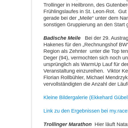
Trollinger in Heilbronn, des Gutenbe
Frühlingslaufes in St. Leon-Rot. Gut
gerade bei der „Meile“ unter dem Na
sonstigen Gruppierung an den Start 
Badische Meile
Bei der 29. Austra
Hakenes für den „Rechnungshof BW“ a
Region als Zehnter unter die Top te
Deger (94), vermochten sich noch unt
ursprünglich als WarmUp Lauf für de
Veranstaltung einzureihen. Viktor Ke
Florian Rollbühler, Michael Mendrzyk
vervollständigten die Anzahl der Läu
Kleine Bildergalerie (Ekkehard Gübel
Link zu den Ergebnissen bei my.raceI
Trollinger Marathon
Hier läuft Nata