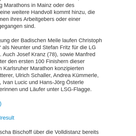
rg Marathons in Mainz oder des
 eine weitere Handvoll kommt hinzu, die
men ihres Arbeitgebers oder einer
gegangen sind.
gung der Badischen Meile laufen Christoph
ls Neunter und Stefan Fritz für die LG
n. Auch Josef Kranz (78), sowie Manfred
er den ersten 100 Finishern dieser
n Karlsruher Marathon konzipierten
tterer, Ulrich Schaller, Andrea Kümmerle,
, Ivan Lucic und Hans-Jörg Österle
ferinnen und Läufer unter LSG-Flagge.
)
result
scha Bischoff über die Volldistanz bereits