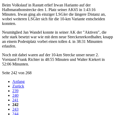
Beim Volkslauf in Rastatt erlief Irwan Harianto auf der
Halbmarathonstrecke den 1. Platz seiner AK65 in 1:43:16
Minuten. Irwan ging als einziger LSGler die längere Distanz an,
wobei weiteren LSGler sich für die 10-km Variante entscheiden
konnten.
Neumitglied Jan Wandel konnte in seiner AK der "Aktiven", die
sehr stark besetzt war wie mit dem neue Streckenrekordhalter, knapp
an einem Podestplatz vorbei einen tollen 4. in 38:31 Minunten
erlaufen.
Noch mit dabei waren auf der 10-km Strecke unser neuer 2.
Vorstand Frank Richter in 48:55 Minuten und Walter Kiekert in
52:06 Minunten.
Seite 242 von 268
Anfang
Zurück
239
240
241
242
243
244