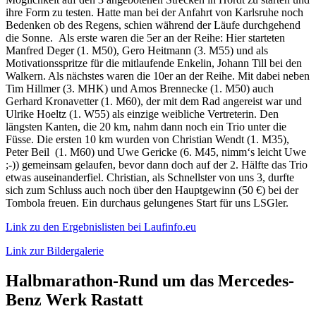
ihre Form zu testen. Hatte man bei der Anfahrt von Karlsruhe noch
Bedenken ob des Regens, schien während der Läufe durchgehend
die Sonne. Als erste waren die 5er an der Reihe: Hier starteten
Manfred Deger (1. M50), Gero Heitmann (3. M55) und als
Motivationsspritze für die mitlaufende Enkelin, Johann Till bei den
Walkern. Als nächstes waren die 10er an der Reihe. Mit dabei neben
Tim Hillmer (3. MHK) und Amos Brennecke (1. M50) auch
Gerhard Kronavetter (1. M60), der mit dem Rad angereist war und
Ulrike Hoeltz (1. W55) als einzige weibliche Vertreterin. Den
längsten Kanten, die 20 km, nahm dann noch ein Trio unter die
Füsse. Die ersten 10 km wurden von Christian Wendt (1. M35),
Peter Beil (1. M60) und Uwe Gericke (6. M45, nimm‘s leicht Uwe
;-)) gemeinsam gelaufen, bevor dann doch auf der 2. Hälfte das Trio
etwas auseinanderfiel. Christian, als Schnellster von uns 3, durfte
sich zum Schluss auch noch über den Hauptgewinn (50 €) bei der
Tombola freuen. Ein durchaus gelungenes Start für uns LSGler.
Link zu den Ergebnislisten bei Laufinfo.eu
Link zur Bildergalerie
Halbmarathon-Rund um das Mercedes-
Benz Werk Rastatt