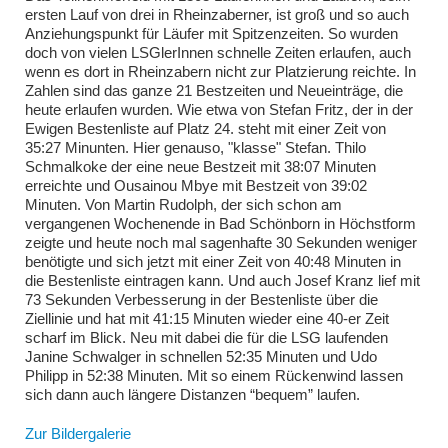
ersten Lauf von drei in Rheinzaberner, ist groß und so auch
Anziehungspunkt für Läufer mit Spitzenzeiten. So wurden
doch von vielen LSGlerInnen schnelle Zeiten erlaufen, auch
wenn es dort in Rheinzabern nicht zur Platzierung reichte. In
Zahlen sind das ganze 21 Bestzeiten und Neueinträge, die
heute erlaufen wurden. Wie etwa von Stefan Fritz, der in der
Ewigen Bestenliste auf Platz 24. steht mit einer Zeit von
35:27 Minunten. Hier genauso, "klasse" Stefan. Thilo
Schmalkoke der eine neue Bestzeit mit 38:07 Minuten
erreichte und Ousainou Mbye mit Bestzeit von 39:02
Minuten. Von Martin Rudolph, der sich schon am
vergangenen Wochenende in Bad Schönborn in Höchstform
zeigte und heute noch mal sagenhafte 30 Sekunden weniger
benötigte und sich jetzt mit einer Zeit von 40:48 Minuten in
die Bestenliste eintragen kann. Und auch Josef Kranz lief mit
73 Sekunden Verbesserung in der Bestenliste über die
Ziellinie und hat mit 41:15 Minuten wieder eine 40-er Zeit
scharf im Blick. Neu mit dabei die für die LSG laufenden
Janine Schwalger in schnellen 52:35 Minuten und Udo
Philipp in 52:38 Minuten. Mit so einem Rückenwind lassen
sich dann auch längere Distanzen “bequem” laufen.
Zur Bildergalerie