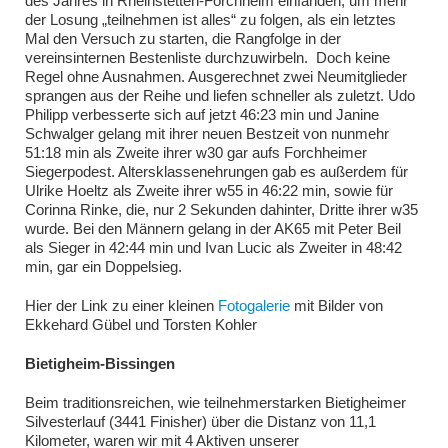
des Jahres in Rheinstetten-Forchheim einfanden, um mehr
der Losung „teilnehmen ist alles“ zu folgen, als ein letztes
Mal den Versuch zu starten, die Rangfolge in der
vereinsinternen Bestenliste durchzuwirbeln. Doch keine
Regel ohne Ausnahmen. Ausgerechnet zwei Neumitglieder
sprangen aus der Reihe und liefen schneller als zuletzt. Udo
Philipp verbesserte sich auf jetzt 46:23 min und Janine
Schwalger gelang mit ihrer neuen Bestzeit von nunmehr
51:18 min als Zweite ihrer w30 gar aufs Forchheimer
Siegerpodest. Altersklassenehrungen gab es außerdem für
Ulrike Hoeltz als Zweite ihrer w55 in 46:22 min, sowie für
Corinna Rinke, die, nur 2 Sekunden dahinter, Dritte ihrer w35
wurde. Bei den Männern gelang in der AK65 mit Peter Beil
als Sieger in 42:44 min und Ivan Lucic als Zweiter in 48:42
min, gar ein Doppelsieg.
Hier der Link zu einer kleinen
Fotogalerie
mit Bilder von
Ekkehard Gübel und Torsten Kohler
Bietigheim-Bissingen
Beim traditionsreichen, wie teilnehmerstarken Bietigheimer
Silvesterlauf (3441 Finisher) über die Distanz von 11,1
Kilometer, waren wir mit 4 Aktiven unserer