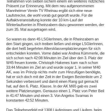
Teilnahmen von sieben sichern einem ein weiteres nützliches
Präsent zur Erinnerung. Mit dem neu aufgenommenen
Mannheimer Verein TV Rheinau ergibt sich eine neue
Laufstrecke, die wohl vorab gut geprüft wurde. Für die
Auftaktveranstaltung konnte der 10 km-Lauf der
Winterlaufserien in Rheinzabern dazu gewonnen werden, der
zum 35. Mal ausgetragen wird.
So waren es dann 45 LSGlerInnen, die in Rheinzabern an
den Start gingen, sich treiben ließen und einige LSGlerInnen,
die dort heiß begehrten Altersklassenplatzierungen für sich
entscheiden konnten. Vorne dabei war Andrea Kümmerle, die
sich schon nach 42:08 Minuten im Ziel über den 3. Platz der
W45 freuen konnte. Christoph Hakenes kam nach schon
33:44 Minuten im Ziel an und wurde sogar 1. in seiner M40
AK, was im Prinzip nichts mehr zum Hinzufügen benötigte,
hat er sich doch mit der Zeit in der Ewigen Bestenliste um 2
Sekunden verbessert und damit einen Rang gut gemacht
hat, auf den 6. Platz. Klasse. In der AK M65 gab es zwei
weitere Platzierungen. Genauso einen 1. Platz von Peter Beil
in 41:47 Minuten und einen 3. Von Angelos Svarnas in
konstanten 42:52 Minuten.
Das Teilnehmerfeld mit 1308 Läuferinnen und Läufern, beim