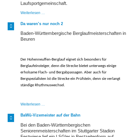
Laufsportgemeinschaft.
Fidelitas
Weiterlesen …
Nachtlauf
feiert
Da waren’s nur noch 2
Jubiläum
Baden-Württembergische Berglaufmeisterschaften in
Beuren
Der Hohenneuffen-Berglauf eignet sich besonders für
Berglaufeinsteiger, denn die Strecke bietet unterwegs einige
erholsame Flach- und Bergabpassagen. Aber auch für
Bergspezialisten ist die Strecke ein Prüfstein, denn sie verlangt
ständige Rhythmuswechsel.
Da
Weiterlesen …
waren’s
nur
BaWü-Vizemeister auf der Bahn
noch
2
Bei den Baden-Württembergischen
Seniorenmeisterschaften im Stuttgarter Stadion
Festwiese lief ein LSGler in Bestzeitenform auf