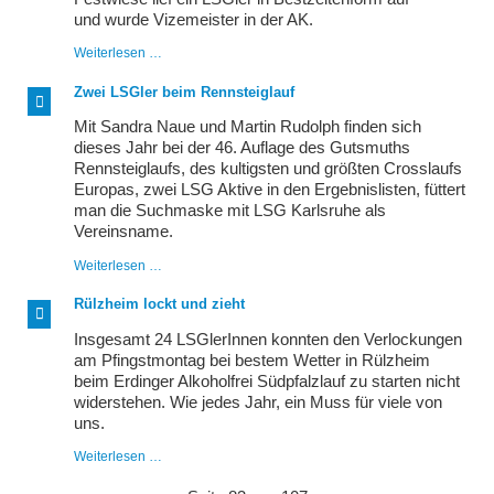
und wurde Vizemeister in der AK.
BaWü-
Weiterlesen …
Vizemeister
auf
Zwei LSGler beim Rennsteiglauf
der
Bahn
Mit Sandra Naue und Martin Rudolph finden sich
dieses Jahr bei der 46. Auflage des Gutsmuths
Rennsteiglaufs, des kultigsten und größten Crosslaufs
Europas, zwei LSG Aktive in den Ergebnislisten, füttert
man die Suchmaske mit LSG Karlsruhe als
Vereinsname.
Zwei
Weiterlesen …
LSGler
beim
Rülzheim lockt und zieht
Rennsteiglauf
Insgesamt 24 LSGlerInnen konnten den Verlockungen
am Pfingstmontag bei bestem Wetter in Rülzheim
beim Erdinger Alkoholfrei Südpfalzlauf zu starten nicht
widerstehen. Wie jedes Jahr, ein Muss für viele von
uns.
Rülzheim
Weiterlesen …
lockt
und