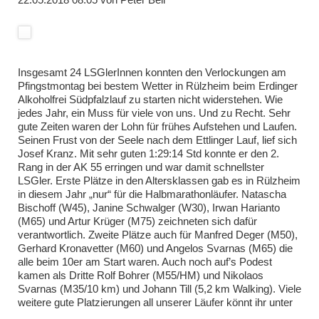
Insgesamt 24 LSGlerInnen konnten den Verlockungen am
Pfingstmontag bei bestem Wetter in Rülzheim beim Erdinger
Alkoholfrei Südpfalzlauf zu starten nicht widerstehen. Wie
jedes Jahr, ein Muss für viele von uns. Und zu Recht. Sehr
gute Zeiten waren der Lohn für frühes Aufstehen und Laufen.
Seinen Frust von der Seele nach dem Ettlinger Lauf, lief sich
Josef Kranz. Mit sehr guten 1:29:14 Std konnte er den 2.
Rang in der AK 55 erringen und war damit schnellster
LSGler. Erste Plätze in den Altersklassen gab es in Rülzheim
in diesem Jahr „nur“ für die Halbmarathonläufer. Natascha
Bischoff (W45), Janine Schwalger (W30), Irwan Harianto
(M65) und Artur Krüger (M75) zeichneten sich dafür
verantwortlich. Zweite Plätze auch für Manfred Deger (M50),
Gerhard Kronavetter (M60) und Angelos Svarnas (M65) die
alle beim 10er am Start waren. Auch noch auf’s Podest
kamen als Dritte Rolf Bohrer (M55/HM) und Nikolaos
Svarnas (M35/10 km) und Johann Till (5,2 km Walking). Viele
weitere gute Platzierungen all unserer Läufer könnt ihr unter