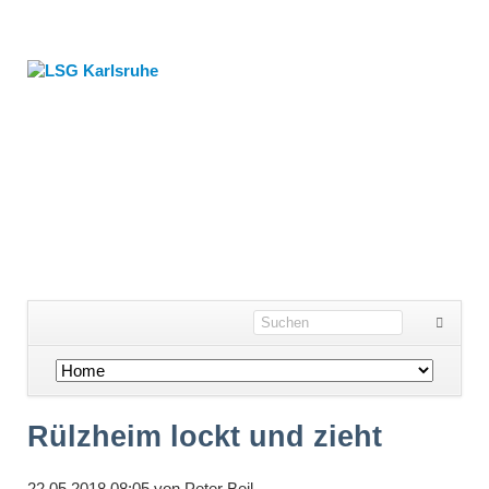
Navigation
überspringen
Rülzheim lockt und zieht
22.05.2018 08:05
von
Peter Beil