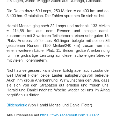
2,5 Tagen, wurde Maggie Guterl aus Durango, Colorado.
Die Daten dazu: 60 Loops, 250 Meilen = ca 400 km und ca.
8.400 hm. Gratulation. Die Zahlen sprechen für sich selbst.
Harald Menzel ging nach 32 Loops und mehr als 133 Meilen
= 214,58 km aus dem Rennen und belegte damit,
zusammen mit 3 weiteren Teilnehmern, einen sehr guten 15.
Platz. Andreas Löffler aus Böblingen belegte mit seinen 36
gelaufenen Runden (150 Meilen/240 km) zusammen mit
einem weiteren Läufer Platz 11. Beiden große Anerkennung
für Ihre großartige Leistung auf dieser schwierigen Strecke
mit vielen Höhenmetern.
Nicht zu vergessen, kam dieser Erfolg aber auch zustande,
weil Daniel Flöter beide Läufer aufopferungsvoll betreute.
Auch ihm große Anerkennung. Wir wünschen den 3en, dass
sie sich von den Strapazen gut erholen und freuen uns,
Harald und Daniel nächste Woche wieder bei uns im Alltag
begrüßen zu dürfen.
Bildergalerie
(von Harald Menzel und Daniel Flöter)
Alle Ergebnisse auf
https://my5.raceresult.com/139372