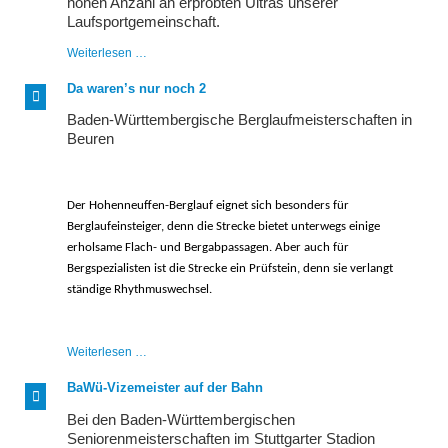
hohen Anzahl an erprobten Ultras unserer
Laufsportgemeinschaft.
Fidelitas
Weiterlesen …
Nachtlauf
feiert
Da waren’s nur noch 2
Jubiläum
Baden-Württembergische Berglaufmeisterschaften in
Beuren
Der Hohenneuffen-Berglauf eignet sich besonders für
Berglaufeinsteiger, denn die Strecke bietet unterwegs einige
erholsame Flach- und Bergabpassagen. Aber auch für
Bergspezialisten ist die Strecke ein Prüfstein, denn sie verlangt
ständige Rhythmuswechsel.
Da
Weiterlesen …
waren’s
nur
BaWü-Vizemeister auf der Bahn
noch
2
Bei den Baden-Württembergischen
Seniorenmeisterschaften im Stuttgarter Stadion