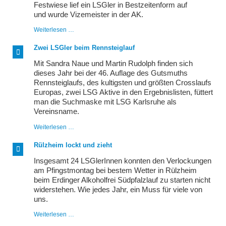
Festwiese lief ein LSGler in Bestzeitenform auf
und wurde Vizemeister in der AK.
BaWü-
Weiterlesen …
Vizemeister
auf
Zwei LSGler beim Rennsteiglauf
der
Bahn
Mit Sandra Naue und Martin Rudolph finden sich
dieses Jahr bei der 46. Auflage des Gutsmuths
Rennsteiglaufs, des kultigsten und größten Crosslaufs
Europas, zwei LSG Aktive in den Ergebnislisten, füttert
man die Suchmaske mit LSG Karlsruhe als
Vereinsname.
Zwei
Weiterlesen …
LSGler
beim
Rülzheim lockt und zieht
Rennsteiglauf
Insgesamt 24 LSGlerInnen konnten den Verlockungen
am Pfingstmontag bei bestem Wetter in Rülzheim
beim Erdinger Alkoholfrei Südpfalzlauf zu starten nicht
widerstehen. Wie jedes Jahr, ein Muss für viele von
uns.
Rülzheim
Weiterlesen …
lockt