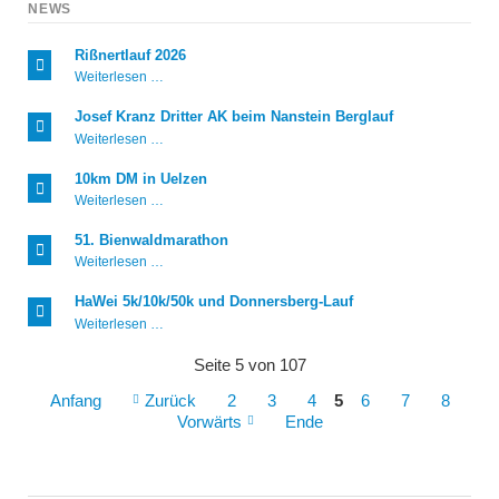
NEWS
Rißnertlauf 2026
Rißnertlauf
Weiterlesen …
2026
Josef Kranz Dritter AK beim Nanstein Berglauf
Josef
Weiterlesen …
Kranz
Dritter
10km DM in Uelzen
AK
10km
Weiterlesen …
beim
DM
Nanstein
in
Berglauf
51. Bienwaldmarathon
Uelzen
51.
Weiterlesen …
Bienwaldmarathon
HaWei 5k/10k/50k und Donnersberg-Lauf
HaWei
Weiterlesen …
5k/10k/50k
und
Seite 5 von 107
Donnersberg-
Lauf
Anfang
Zurück
2
3
4
5
6
7
8
Vorwärts
Ende