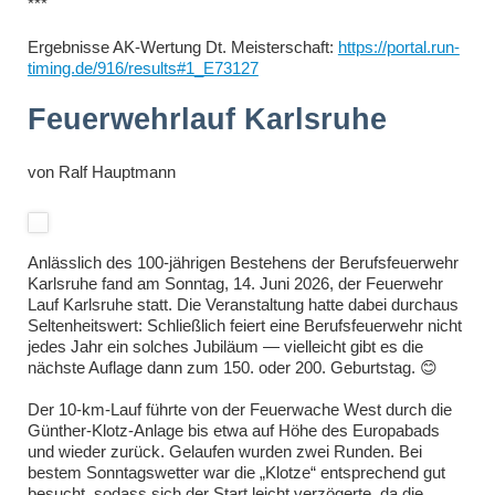
***
Ergebnisse AK-Wertung Dt. Meisterschaft:
https://portal.run-
timing.de/916/results#1_E73127
Feuerwehrlauf Karlsruhe
von
Ralf Hauptmann
Anlässlich des 100-jährigen Bestehens der Berufsfeuerwehr
Karlsruhe fand am Sonntag, 14. Juni 2026, der Feuerwehr
Lauf Karlsruhe statt. Die Veranstaltung hatte dabei durchaus
Seltenheitswert: Schließlich feiert eine Berufsfeuerwehr nicht
jedes Jahr ein solches Jubiläum — vielleicht gibt es die
nächste Auflage dann zum 150. oder 200. Geburtstag. 😊
Der 10-km-Lauf führte von der Feuerwache West durch die
Günther-Klotz-Anlage bis etwa auf Höhe des Europabads
und wieder zurück. Gelaufen wurden zwei Runden. Bei
bestem Sonntagswetter war die „Klotze“ entsprechend gut
besucht, sodass sich der Start leicht verzögerte, da die