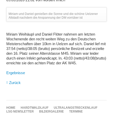
Miriam und Daniel genießen die Sonne und die schöne Uelzener
Altstadt nachdem die Anspannung der DM vorrüber ist
Miriam Weihäupl und Daniel Flöter nahmen am letzten
Wochenende den recht weiten Weg zu den Deutschen
Meisterschaften über 10km in Uelzen auf sich. Daniel lief mit
37:54 (netto)/38:05 (brutto) persönliche Bestzeit und erzielte
den 16. Platz seiner Altersklasse M45. Miriam war leider
durch einen Infekt gehandicapt. In. 43:03 (netto)/43:08(brutto)
erreichte sie den achten Platz der AK W45.
Ergebnisse
Zurück
NAVIGATION
HOME
HARDTWALDLAUF
ULTRALANGSTRECKENLAUF
ÜBERSPRINGEN
LSG NEWSLETTER
BILDERGALERIE
TERMINE