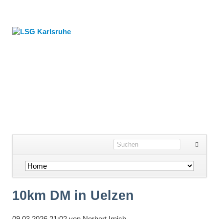
Navigation
überspringen
10km DM in Uelzen
09.03.2026 21:02
von
Norbert Irnich