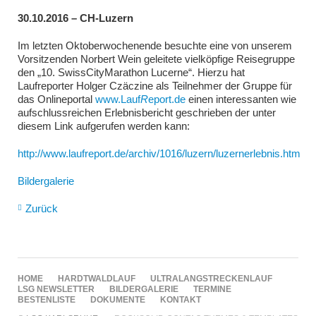
30.10.2016 – CH-Luzern
Im letzten Oktoberwochenende besuchte eine von unserem
Vorsitzenden Norbert Wein geleitete vielköpfige Reisegruppe
den „10. SwissCityMarathon Lucerne“. Hierzu hat
Laufreporter Holger Czäczine als Teilnehmer der Gruppe für
das Onlineportal
www.Lauf
R
eport.de
einen interessanten wie
aufschlussreichen Erlebnisbericht geschrieben der unter
diesem Link aufgerufen werden kann:
http://www.laufreport.de/archiv/1016/luzern/luzernerlebnis.htm
Bildergalerie
Zurück
NAVIGATION
HOME
HARDTWALDLAUF
ULTRALANGSTRECKENLAUF
ÜBERSPRINGEN
LSG NEWSLETTER
BILDERGALERIE
TERMINE
BESTENLISTE
DOKUMENTE
KONTAKT