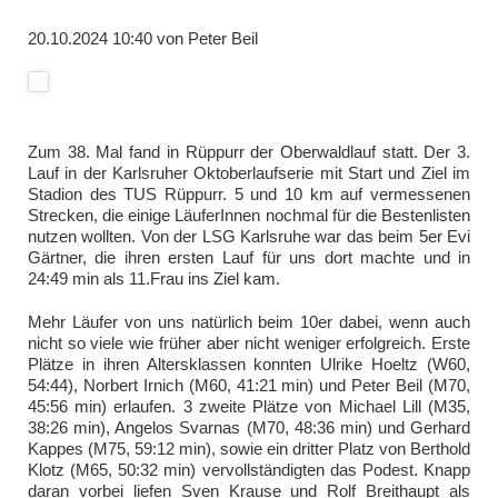
20.10.2024 10:40
von
Peter Beil
Zum 38. Mal fand in Rüppurr der Oberwaldlauf statt. Der 3.
Lauf in der Karlsruher Oktoberlaufserie mit Start und Ziel im
Stadion des TUS Rüppurr. 5 und 10 km auf vermessenen
Strecken, die einige LäuferInnen nochmal für die Bestenlisten
nutzen wollten. Von der LSG Karlsruhe war das beim 5er Evi
Gärtner, die ihren ersten Lauf für uns dort machte und in
24:49 min als 11.Frau ins Ziel kam.
Mehr Läufer von uns natürlich beim 10er dabei, wenn auch
nicht so viele wie früher aber nicht weniger erfolgreich. Erste
Plätze in ihren Altersklassen konnten Ulrike Hoeltz (W60,
54:44), Norbert Irnich (M60, 41:21 min) und Peter Beil (M70,
45:56 min) erlaufen. 3 zweite Plätze von Michael Lill (M35,
38:26 min), Angelos Svarnas (M70, 48:36 min) und Gerhard
Kappes (M75, 59:12 min), sowie ein dritter Platz von Berthold
Klotz (M65, 50:32 min) vervollständigten das Podest. Knapp
daran vorbei liefen Sven Krause und Rolf Breithaupt als