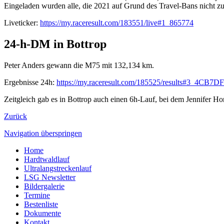
Eingeladen wurden alle, die 2021 auf Grund des Travel-Bans nicht zu
Liveticker:
https://my.raceresult.com/183551/live#1_865774
24-h-DM in Bottrop
Peter Anders gewann die M75 mit 132,134 km.
Ergebnisse 24h:
https://my.raceresult.com/185525/results#3_4CB7DF
Zeitgleich gab es in Bottrop auch einen 6h-Lauf, bei dem Jennifer 
Zurück
Navigation überspringen
Home
Hardtwaldlauf
Ultralangstreckenlauf
LSG Newsletter
Bildergalerie
Termine
Bestenliste
Dokumente
Kontakt