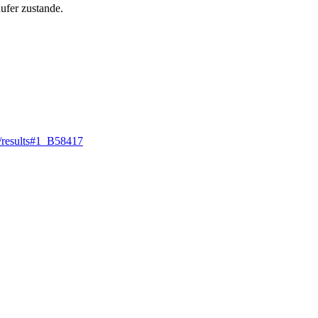
ufer zustande.
5/results#1_B58417