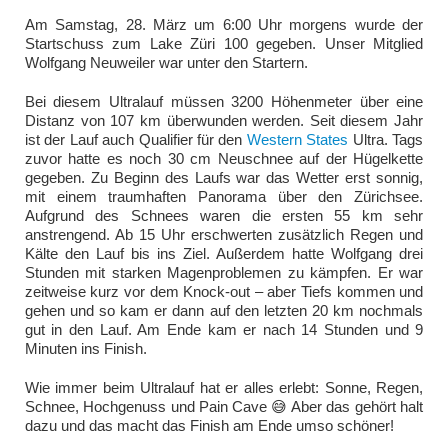
Am Samstag, 28. März um 6:00 Uhr morgens wurde der
Startschuss zum Lake Züri 100 gegeben. Unser Mitglied
Wolfgang Neuweiler war unter den Startern.
Bei diesem Ultralauf müssen 3200 Höhenmeter über eine
Distanz von 107 km überwunden werden. Seit diesem Jahr
ist der Lauf auch Qualifier für den
Western States
Ultra. Tags
zuvor hatte es noch 30 cm Neuschnee auf der Hügelkette
gegeben. Zu Beginn des Laufs war das Wetter erst sonnig,
mit einem traumhaften Panorama über den Zürichsee.
Aufgrund des Schnees waren die ersten 55 km sehr
anstrengend. Ab 15 Uhr erschwerten zusätzlich Regen und
Kälte den Lauf bis ins Ziel. Außerdem hatte Wolfgang drei
Stunden mit starken Magenproblemen zu kämpfen. Er war
zeitweise kurz vor dem Knock-out – aber Tiefs kommen und
gehen und so kam er dann auf den letzten 20 km nochmals
gut in den Lauf. Am Ende kam er nach 14 Stunden und 9
Minuten ins Finish.
Wie immer beim Ultralauf hat er alles erlebt: Sonne, Regen,
Schnee, Hochgenuss und Pain Cave 😅 Aber das gehört halt
dazu und das macht das Finish am Ende umso schöner!