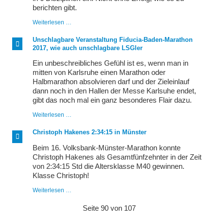
berichten gibt.
Die
Weiterlesen …
Qual
der
Unschlagbare Veranstaltung Fiducia-Baden-Marathon
Wahl
2017, wie auch unschlagbare LSGler
Ein unbeschreibliches Gefühl ist es, wenn man in
mitten von Karlsruhe einen Marathon oder
Halbmarathon absolvieren darf und der Zieleinlauf
dann noch in den Hallen der Messe Karlsuhe endet,
gibt das noch mal ein ganz besonderes Flair dazu.
Unschlagbare
Weiterlesen …
Veranstaltung
Fiducia-
Christoph Hakenes 2:34:15 in Münster
Baden-
Marathon
Beim 16. Volksbank-Münster-Marathon konnte
2017,
Christoph Hakenes als Gesamtfünfzehnter in der Zeit
wie
von 2:34:15 Std die Altersklasse M40 gewinnen.
auch
unschlagbare
Klasse Christoph!
LSGler
Christoph
Weiterlesen …
Hakenes
2:34:15
Seite 90 von 107
in