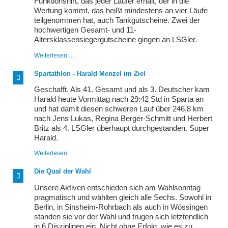
Funktionshirt, das jeder Läufer erhält, der in die
Wertung kommt, das heißt mindestens an vier Läufe
teilgenommen hat, auch Tankgutscheine. Zwei der
hochwertigen Gesamt- und 11-
Altersklassensiegergutscheine gingen an LSGler.
LSGler
Weiterlesen …
erlaufen
Tankgutscheine
Spartathlon - Harald Menzel im Ziel
beim
großen
Geschafft. Als 41. Gesamt und als 3. Deutscher kam
PSD-
Harald heute Vormittag nach 29:42 Std in Sparta an
Bank
und hat damit diesen schweren Lauf über 246,8 km
Cup
nach Jens Lukas, Regina Berger-Schmitt und Herbert
Britz als 4. LSGler überhaupt durchgestanden. Super
Harald.
Spartathlon
Weiterlesen …
-
Harald
Die Qual der Wahl
Menzel
im
Unsere Aktiven entschieden sich am Wahlsonntag
Ziel
pragmatisch und wählten gleich alle Sechs. Sowohl in
Berlin, in Sinsheim-Rohrbach als auch in Wössingen
standen sie vor der Wahl und trugen sich letztendlich
in 6 Disziplinen ein. Nicht ohne Erfolg, wie es zu