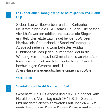
NEWS
LSGler erlaufen Tankgutscheine beim großen PSD-Bank
Cup
Sieben Laufwettbewerben rund um Karlsruhe-
Neustadt bilden die PSD-Bank Cup Serie. Die besten
vier Läufe werden addiert und daraus die Sieger
ermittelt. Der letzte Lauf findet bei der LSG beim
Hardtwaldlauf mit schneller Streckenführung statt.
Ausgeschrieben sind zum beliebten Adidas
Funktionshirt, das jeder Läufer erhält, der in die
Wertung kommt, das heißt mindestens an vier Läufe
teilgenommen hat, auch Tankgutscheine. Zwei der
hochwertigen Gesamt- und 11-
Altersklassensiegergutscheine gingen an LSGler.
LSGler
Weiterlesen …
erlaufen
Tankgutscheine
Spartathlon - Harald Menzel im Ziel
beim
großen
Geschafft. Als 41. Gesamt und als 3. Deutscher kam
PSD-
Harald heute Vormittag nach 29:42 Std in Sparta an
Bank
und hat damit diesen schweren Lauf über 246,8 km
Cup
nach Jens Lukas, Regina Berger-Schmitt und Herbert