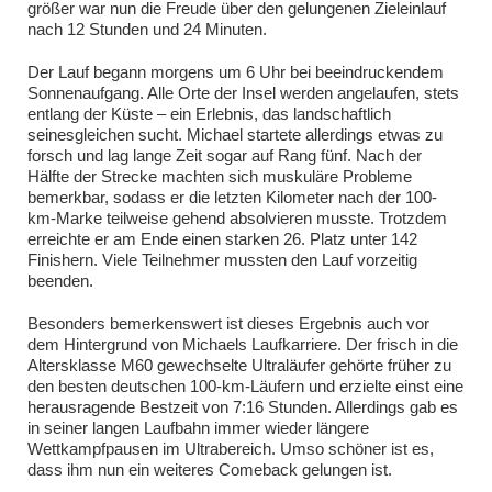
größer war nun die Freude über den gelungenen Zieleinlauf
nach 12 Stunden und 24 Minuten.
Der Lauf begann morgens um 6 Uhr bei beeindruckendem
Sonnenaufgang. Alle Orte der Insel werden angelaufen, stets
entlang der Küste – ein Erlebnis, das landschaftlich
seinesgleichen sucht. Michael startete allerdings etwas zu
forsch und lag lange Zeit sogar auf Rang fünf. Nach der
Hälfte der Strecke machten sich muskuläre Probleme
bemerkbar, sodass er die letzten Kilometer nach der 100-
km-Marke teilweise gehend absolvieren musste. Trotzdem
erreichte er am Ende einen starken 26. Platz unter 142
Finishern. Viele Teilnehmer mussten den Lauf vorzeitig
beenden.
Besonders bemerkenswert ist dieses Ergebnis auch vor
dem Hintergrund von Michaels Laufkarriere. Der frisch in die
Altersklasse M60 gewechselte Ultraläufer gehörte früher zu
den besten deutschen 100-km-Läufern und erzielte einst eine
herausragende Bestzeit von 7:16 Stunden. Allerdings gab es
in seiner langen Laufbahn immer wieder längere
Wettkampfpausen im Ultrabereich. Umso schöner ist es,
dass ihm nun ein weiteres Comeback gelungen ist.