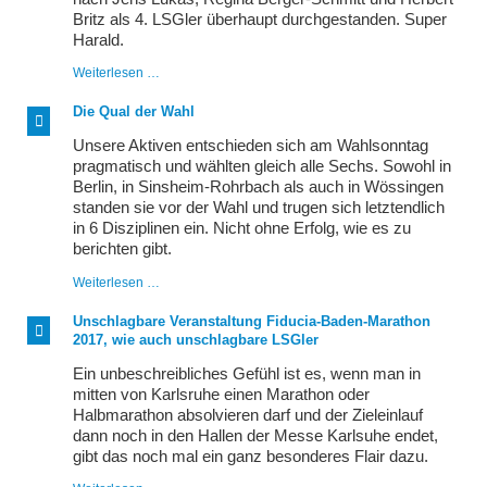
Britz als 4. LSGler überhaupt durchgestanden. Super
Harald.
Spartathlon
Weiterlesen …
-
Harald
Die Qual der Wahl
Menzel
im
Unsere Aktiven entschieden sich am Wahlsonntag
Ziel
pragmatisch und wählten gleich alle Sechs. Sowohl in
Berlin, in Sinsheim-Rohrbach als auch in Wössingen
standen sie vor der Wahl und trugen sich letztendlich
in 6 Disziplinen ein. Nicht ohne Erfolg, wie es zu
berichten gibt.
Die
Weiterlesen …
Qual
der
Unschlagbare Veranstaltung Fiducia-Baden-Marathon
Wahl
2017, wie auch unschlagbare LSGler
Ein unbeschreibliches Gefühl ist es, wenn man in
mitten von Karlsruhe einen Marathon oder
Halbmarathon absolvieren darf und der Zieleinlauf
dann noch in den Hallen der Messe Karlsuhe endet,
gibt das noch mal ein ganz besonderes Flair dazu.