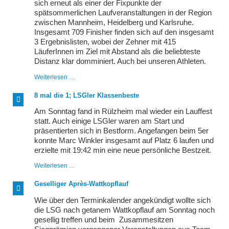
sich erneut als einer der Fixpunkte der
spätsommerlichen Laufveranstaltungen in der Region
zwischen Mannheim, Heidelberg und Karlsruhe.
Insgesamt 709 Finisher finden sich auf den insgesamt
3 Ergebnislisten, wobei der Zehner mit 415
LäuferInnen im Ziel mit Abstand als die beliebteste
Distanz klar domminiert. Auch bei unseren Athleten.
In
Weiterlesen …
Rot
von
8 mal die 1; LSGler Klassenbeste
Grün
zu
Am Sonntag fand in Rülzheim mal wieder ein Lauffest
Grün
statt. Auch einige LSGler waren am Start und
präsentierten sich in Bestform. Angefangen beim 5er
konnte Marc Winkler insgesamt auf Platz 6 laufen und
erzielte mit 19:42 min eine neue persönliche Bestzeit.
8
Weiterlesen …
mal
die
Geselliger Après-Wattkopflauf
1;
LSGler
Wie über den Terminkalender angekündigt wollte sich
Klassenbeste
die LSG nach getanem Wattkopflauf am Sonntag noch
gesellig treffen und beim Zusammesitzen