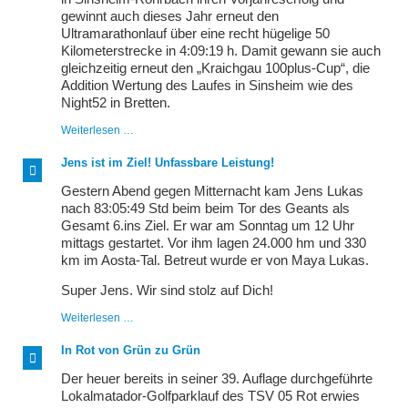
gewinnt auch dieses Jahr erneut den
Ultramarathonlauf über eine recht hügelige 50
Kilometerstrecke in 4:09:19 h. Damit gewann sie auch
gleichzeitig erneut den „Kraichgau 100plus-Cup“, die
Addition Wertung des Laufes in Sinsheim wie des
Night52 in Bretten.
Natascha
Weiterlesen …
Bischoff
-
Jens ist im Ziel! Unfassbare Leistung!
alte
und
Gestern Abend gegen Mitternacht kam Jens Lukas
neue
nach 83:05:49 Std beim beim Tor des Geants als
Kraichgau-
Gesamt 6.ins Ziel. Er war am Sonntag um 12 Uhr
Queen
mittags gestartet. Vor ihm lagen 24.000 hm und 330
km im Aosta-Tal. Betreut wurde er von Maya Lukas.
Super Jens. Wir sind stolz auf Dich!
Jens
Weiterlesen …
ist
im
In Rot von Grün zu Grün
Ziel!
Unfassbare
Der heuer bereits in seiner 39. Auflage durchgeführte
Leistung!
Lokalmatador-Golfparklauf des TSV 05 Rot erwies