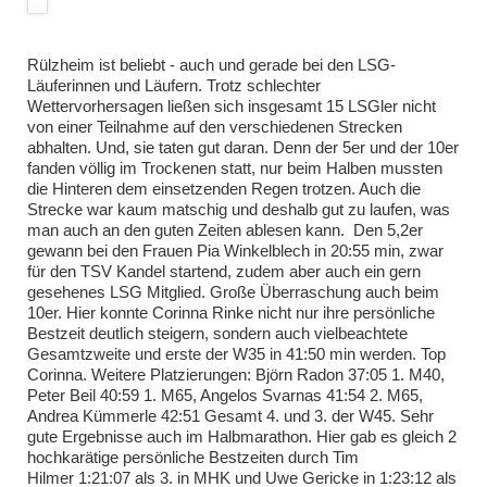
Rülzheim ist beliebt - auch und gerade bei den LSG-
Läuferinnen und Läufern. Trotz schlechter
Wettervorhersagen ließen sich insgesamt 15 LSGler nicht
von einer Teilnahme auf den verschiedenen Strecken
abhalten. Und, sie taten gut daran. Denn der 5er und der 10er
fanden völlig im Trockenen statt, nur beim Halben mussten
die Hinteren dem einsetzenden Regen trotzen. Auch die
Strecke war kaum matschig und deshalb gut zu laufen, was
man auch an den guten Zeiten ablesen kann. Den 5,2er
gewann bei den Frauen Pia Winkelblech in 20:55 min, zwar
für den TSV Kandel startend, zudem aber auch ein gern
gesehenes LSG Mitglied. Große Überraschung auch beim
10er. Hier konnte Corinna Rinke nicht nur ihre persönliche
Bestzeit deutlich steigern, sondern auch vielbeachtete
Gesamtzweite und erste der W35 in 41:50 min werden. Top
Corinna. Weitere Platzierungen: Björn Radon 37:05 1. M40,
Peter Beil 40:59 1. M65, Angelos Svarnas 41:54 2. M65,
Andrea Kümmerle 42:51 Gesamt 4. und 3. der W45. Sehr
gute Ergebnisse auch im Halbmarathon. Hier gab es gleich 2
hochkarätige persönliche Bestzeiten durch Tim
Hilmer 1:21:07 als 3. in MHK und Uwe Gericke in 1:23:12 als