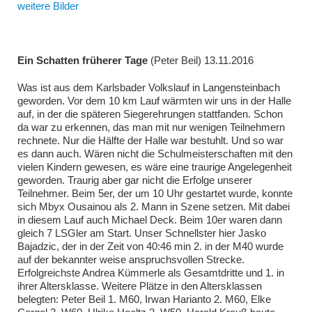
weitere Bilder
Ein Schatten früherer Tage
(Peter Beil) 13.11.2016
Was ist aus dem Karlsbader Volkslauf in Langensteinbach
geworden. Vor dem 10 km Lauf wärmten wir uns in der Halle
auf, in der die späteren Siegerehrungen stattfanden. Schon
da war zu erkennen, das man mit nur wenigen Teilnehmern
rechnete. Nur die Hälfte der Halle war bestuhlt. Und so war
es dann auch. Wären nicht die Schulmeisterschaften mit den
vielen Kindern gewesen, es wäre eine traurige Angelegenheit
geworden. Traurig aber gar nicht die Erfolge unserer
Teilnehmer. Beim 5er, der um 10 Uhr gestartet wurde, konnte
sich Mbyx Ousainou als 2. Mann in Szene setzen. Mit dabei
in diesem Lauf auch Michael Deck. Beim 10er waren dann
gleich 7 LSGler am Start. Unser Schnellster hier Jasko
Bajadzic, der in der Zeit von 40:46 min 2. in der M40 wurde
auf der bekannter weise anspruchsvollen Strecke.
Erfolgreichste Andrea Kümmerle als Gesamtdritte und 1. in
ihrer Altersklasse. Weitere Plätze in den Altersklassen
belegten: Peter Beil 1. M60, Irwan Harianto 2. M60, Elke