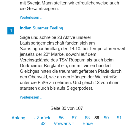
mit Svenja Mann stellten wir erfreulicherweise auch
die Gesamtsiegerin.
40
Weiterlesen …
Jahre
Pfinztallauf,
Indian Summer Feeling
zum
Jubiläum
Sage und schreibe 23 Aktive unserer
Wind
Laufsportgemeinschaft fanden sich am
und
Samstagnachmittag, den 14.10. bei Temperaturen weit
Sonne
jenseits der 20° Marke, sowohl auf dem
Vereinsgelände des TSV Rüppurr, als auch beim
Dürkheimer Berglauf ein, um mit vielen hundert
Gleichgesinnten die traumhaft gefärbten Pfade durch
den Oberwald, wie an den Hängen der Weinstraße
unter die Füße zu nehmen. Und gleich 13 von ihnen
starteten durch bis aufs Siegerpodest.
Indian
Weiterlesen …
Summer
Feeling
Seite 89 von 107
Anfang
Zurück
86
87
88
89
90
91
92
Vorwärts
Ende