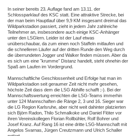
In seiner bereits 23. Auflage fand am 13.11. der
Schlossparklauf des KSC statt. Eine attraktive Strecke, bei
der man beim Hauptlauf über 9,9 KM insgesamt dreimal das
Wildparkstadion passiert, zieht in jedem Jahr zahlreiche
Teilnehmer an, insbesondere auch einige KSC-Anhänger
unter den LSGlern. Leider ist der Lauf etwas
unüberschaubar, da zum einen noch Staffeln mitlaufen und
die schnelleren Läufer auf der dritten Runde den Weg durch
die überrundeten Jogger und Walker finden müssen. Aber da
es sich um eine "krumme" Distanz handelt, steht ohnehin der
Spaß am Laufen im Vordergrund.
Mannschaftliche Geschlossenheit und Erfolge hat man im
Wildparkstadion seit geraumer Zeit nicht mehr gesehen,
höchste Zeit dass dem die LSG Abhilfe schafft ;-). Bei der
Mannschaftswertung erreichten die LSG-Teams immerhin
unter 124 Mannschaften die Ränge 2, 3 und 16. Sieger war
die LG Region Karlsruhe, aber nicht weit dahinter platzierten
sich Björn Radon, Thilo Schmalkoke und Daniel Flöter vor
ihren Vereinskollegen Florian Rollbühler, Rolf Bohrer und
Josef Kranz. Auf Rang 16 ist eine dritte LSG-Mannschaft mit
Angelos Svarnas, Jürgen Creutzmann und Ulrich Schaller
notiert.