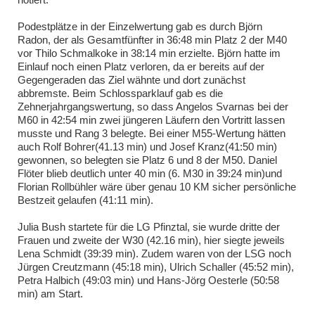
Podestplätze in der Einzelwertung gab es durch Björn
Radon, der als Gesamtfünfter in 36:48 min Platz 2 der M40
vor Thilo Schmalkoke in 38:14 min erzielte. Björn hatte im
Einlauf noch einen Platz verloren, da er bereits auf der
Gegengeraden das Ziel wähnte und dort zunächst
abbremste. Beim Schlossparklauf gab es die
Zehnerjahrgangswertung, so dass Angelos Svarnas bei der
M60 in 42:54 min zwei jüngeren Läufern den Vortritt lassen
musste und Rang 3 belegte. Bei einer M55-Wertung hätten
auch Rolf Bohrer(41.13 min) und Josef Kranz(41:50 min)
gewonnen, so belegten sie Platz 6 und 8 der M50. Daniel
Flöter blieb deutlich unter 40 min (6. M30 in 39:24 min)und
Florian Rollbühler wäre über genau 10 KM sicher persönliche
Bestzeit gelaufen (41:11 min).
Julia Bush startete für die LG Pfinztal, sie wurde dritte der
Frauen und zweite der W30 (42.16 min), hier siegte jeweils
Lena Schmidt (39:39 min). Zudem waren von der LSG noch
Jürgen Creutzmann (45:18 min), Ulrich Schaller (45:52 min),
Petra Halbich (49:03 min) und Hans-Jörg Oesterle (50:58
min) am Start.