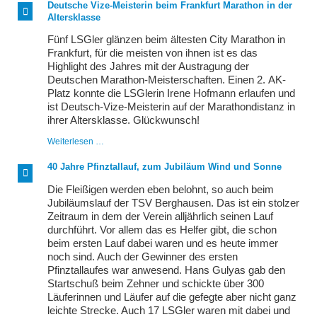
Gummi
Deutsche Vize-Meisterin beim Frankfurt Marathon in der
Altersklasse
Fünf LSGler glänzen beim ältesten City Marathon in
Frankfurt, für die meisten von ihnen ist es das
Highlight des Jahres mit der Austragung der
Deutschen Marathon-Meisterschaften. Einen 2. AK-
Platz konnte die LSGlerin Irene Hofmann erlaufen und
ist Deutsch-Vize-Meisterin auf der Marathondistanz in
ihrer Altersklasse. Glückwunsch!
Deutsche
Weiterlesen …
Vize-
Meisterin
40 Jahre Pfinztallauf, zum Jubiläum Wind und Sonne
beim
Frankfurt
Die Fleißigen werden eben belohnt, so auch beim
Marathon
Jubiläumslauf der TSV Berghausen. Das ist ein stolzer
in
Zeitraum in dem der Verein alljährlich seinen Lauf
der
Altersklasse
durchführt. Vor allem das es Helfer gibt, die schon
beim ersten Lauf dabei waren und es heute immer
noch sind. Auch der Gewinner des ersten
Pfinztallaufes war anwesend. Hans Gulyas gab den
Startschuß beim Zehner und schickte über 300
Läuferinnen und Läufer auf die gefegte aber nicht ganz
leichte Strecke. Auch 17 LSGler waren mit dabei und