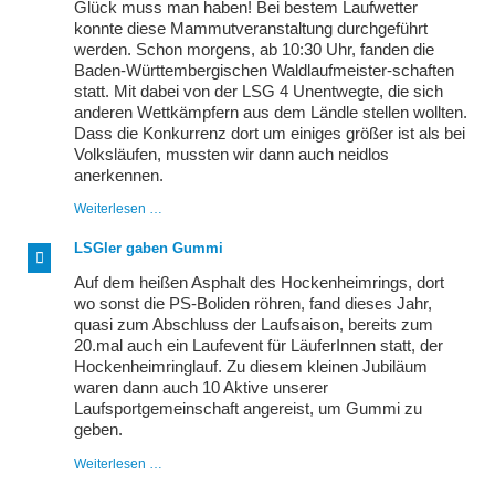
Glück muss man haben! Bei bestem Laufwetter
konnte diese Mammutveranstaltung durchgeführt
werden. Schon morgens, ab 10:30 Uhr, fanden die
Baden-Württembergischen Waldlaufmeister-schaften
statt. Mit dabei von der LSG 4 Unentwegte, die sich
anderen Wettkämpfern aus dem Ländle stellen wollten.
Dass die Konkurrenz dort um einiges größer ist als bei
Volksläufen, mussten wir dann auch neidlos
anerkennen.
42.
Weiterlesen …
Ötigheimer
Herbstlauf
LSGler gaben Gummi
mit
BW-
Auf dem heißen Asphalt des Hockenheimrings, dort
Waldlaufmeisterschaften
wo sonst die PS-Boliden röhren, fand dieses Jahr,
quasi zum Abschluss der Laufsaison, bereits zum
20.mal auch ein Laufevent für LäuferInnen statt, der
Hockenheimringlauf. Zu diesem kleinen Jubiläum
waren dann auch 10 Aktive unserer
Laufsportgemeinschaft angereist, um Gummi zu
geben.
LSGler
Weiterlesen …
gaben