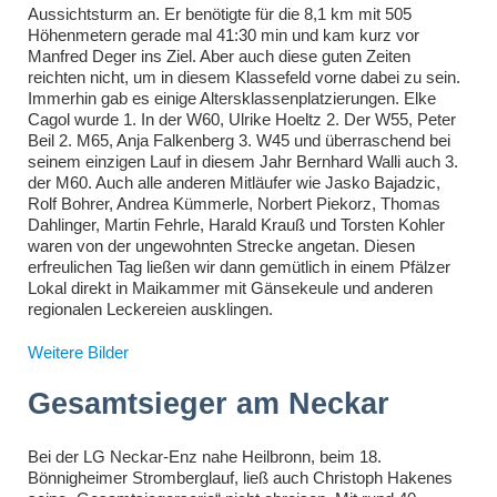
Aussichtsturm an. Er benötigte für die 8,1 km mit 505
Höhenmetern gerade mal 41:30 min und kam kurz vor
Manfred Deger ins Ziel. Aber auch diese guten Zeiten
reichten nicht, um in diesem Klassefeld vorne dabei zu sein.
Immerhin gab es einige Altersklassenplatzierungen. Elke
Cagol wurde 1. In der W60, Ulrike Hoeltz 2. Der W55, Peter
Beil 2. M65, Anja Falkenberg 3. W45 und überraschend bei
seinem einzigen Lauf in diesem Jahr Bernhard Walli auch 3.
der M60. Auch alle anderen Mitläufer wie Jasko Bajadzic,
Rolf Bohrer, Andrea Kümmerle, Norbert Piekorz, Thomas
Dahlinger, Martin Fehrle, Harald Krauß und Torsten Kohler
waren von der ungewohnten Strecke angetan. Diesen
erfreulichen Tag ließen wir dann gemütlich in einem Pfälzer
Lokal direkt in Maikammer mit Gänsekeule und anderen
regionalen Leckereien ausklingen.
Weitere Bilder
Gesamtsieger am Neckar
Bei der LG Neckar-Enz nahe Heilbronn, beim 18.
Bönnigheimer Stromberglauf, ließ auch Christoph Hakenes