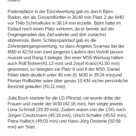
Podestplätze in der Einzelwertung gab es durch Björn
Radon, der als Gesamtfünfter in 36:48 min Platz 2 der M40
vor Thilo Schmalkoke in 38:14 min erzielte. Björn hatte im
Einlauf noch einen Platz verloren, da er bereits auf der
Gegengeraden das Ziel wähnte und dort zunächst
abbremste. Beim Schlossparklauf gab es die
Zehnerjahrgangswertung, so dass Angelos Svarnas bei der
M60 in 42:54 min zwei jüngeren Läufern den Vortritt lassen
musste und Rang 3 belegte. Bei einer M55-Wertung hätten
auch Rolf Bohrer(41.13 min) und Josef Kranz(41:50 min)
gewonnen, so belegten sie Platz 6 und 8 der M50. Daniel
Flöter blieb deutlich unter 40 min (6. M30 in 39:24 min)und
Florian Rollbühler wäre über genau 10 KM sicher persönliche
Bestzeit gelaufen (41:11 min).
Julia Bush startete für die LG Pfinztal, sie wurde dritte der
Frauen und zweite der W30 (42.16 min), hier siegte jeweils
Lena Schmidt (39:39 min). Zudem waren von der LSG noch
Jürgen Creutzmann (45:18 min), Ulrich Schaller (45:52 min),
Petra Halbich (49:03 min) und Hans-Jörg Oesterle (50:58
min) am Start.