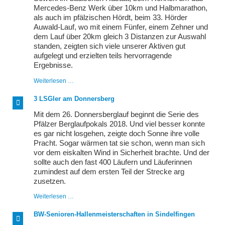
sich
Mercedes-Benz Werk über 10km und Halbmarathon,
heraus
als auch im pfälzischen Hördt, beim 33. Hörder
Auwald-Lauf, wo mit einem Fünfer, einem Zehner und
dem Lauf über 20km gleich 3 Distanzen zur Auswahl
standen, zeigten sich viele unserer Aktiven gut
aufgelegt und erzielten teils hervorragende
Ergebnisse.
Im
Weiterlesen …
Märzen
der
3 LSGler am Donnersberg
Bauer...
Mit dem 26. Donnersberglauf beginnt die Serie des
Pfälzer Berglaufpokals 2018. Und viel besser konnte
es gar nicht losgehen, zeigte doch Sonne ihre volle
Pracht. Sogar wärmen tat sie schon, wenn man sich
vor dem eiskalten Wind in Sicherheit brachte. Und der
sollte auch den fast 400 Läufern und Läuferinnen
zumindest auf dem ersten Teil der Strecke arg
zusetzen.
3
Weiterlesen …
LSGler
am
BW-Senioren-Hallenmeisterschaften in Sindelfingen
Donnersberg