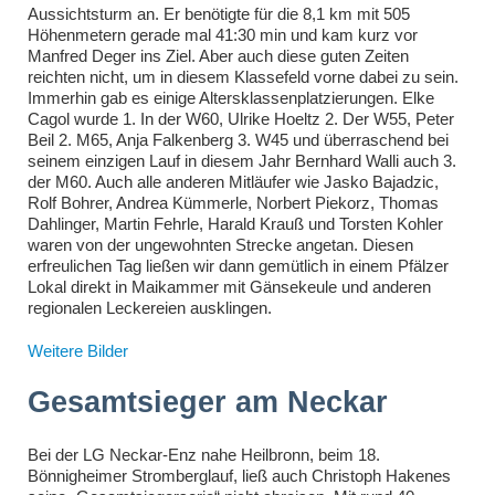
Aussichtsturm an. Er benötigte für die 8,1 km mit 505
Höhenmetern gerade mal 41:30 min und kam kurz vor
Manfred Deger ins Ziel. Aber auch diese guten Zeiten
reichten nicht, um in diesem Klassefeld vorne dabei zu sein.
Immerhin gab es einige Altersklassenplatzierungen. Elke
Cagol wurde 1. In der W60, Ulrike Hoeltz 2. Der W55, Peter
Beil 2. M65, Anja Falkenberg 3. W45 und überraschend bei
seinem einzigen Lauf in diesem Jahr Bernhard Walli auch 3.
der M60. Auch alle anderen Mitläufer wie Jasko Bajadzic,
Rolf Bohrer, Andrea Kümmerle, Norbert Piekorz, Thomas
Dahlinger, Martin Fehrle, Harald Krauß und Torsten Kohler
waren von der ungewohnten Strecke angetan. Diesen
erfreulichen Tag ließen wir dann gemütlich in einem Pfälzer
Lokal direkt in Maikammer mit Gänsekeule und anderen
regionalen Leckereien ausklingen.
Weitere Bilder
Gesamtsieger am Neckar
Bei der LG Neckar-Enz nahe Heilbronn, beim 18.
Bönnigheimer Stromberglauf, ließ auch Christoph Hakenes