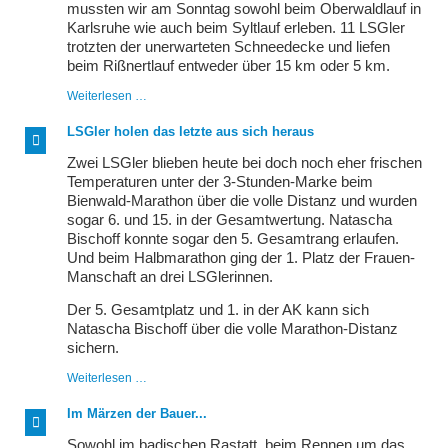
mussten wir am Sonntag sowohl beim Oberwaldlauf in
Karlsruhe wie auch beim Syltlauf erleben. 11 LSGler
trotzten der unerwarteten Schneedecke und liefen
beim Rißnertlauf entweder über 15 km oder 5 km.
Wetterkapriolen
Weiterlesen …
beim
Rißnertlauf
LSGler holen das letzte aus sich heraus
und
auf
Zwei LSGler blieben heute bei doch noch eher frischen
Sylt
Temperaturen unter der 3-Stunden-Marke beim
Bienwald-Marathon über die volle Distanz und wurden
sogar 6. und 15. in der Gesamtwertung. Natascha
Bischoff konnte sogar den 5. Gesamtrang erlaufen.
Und beim Halbmarathon ging der 1. Platz der Frauen-
Manschaft an drei LSGlerinnen.
Der 5. Gesamtplatz und 1. in der AK kann sich
Natascha Bischoff über die volle Marathon-Distanz
sichern.
LSGler
Weiterlesen …
holen
das
Im Märzen der Bauer...
letzte
aus
Sowohl im badischen Rastatt, beim Rennen um das