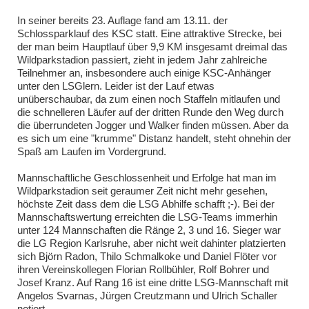
In seiner bereits 23. Auflage fand am 13.11. der
Schlossparklauf des KSC statt. Eine attraktive Strecke, bei
der man beim Hauptlauf über 9,9 KM insgesamt dreimal das
Wildparkstadion passiert, zieht in jedem Jahr zahlreiche
Teilnehmer an, insbesondere auch einige KSC-Anhänger
unter den LSGlern. Leider ist der Lauf etwas
unüberschaubar, da zum einen noch Staffeln mitlaufen und
die schnelleren Läufer auf der dritten Runde den Weg durch
die überrundeten Jogger und Walker finden müssen. Aber da
es sich um eine "krumme" Distanz handelt, steht ohnehin der
Spaß am Laufen im Vordergrund.
Mannschaftliche Geschlossenheit und Erfolge hat man im
Wildparkstadion seit geraumer Zeit nicht mehr gesehen,
höchste Zeit dass dem die LSG Abhilfe schafft ;-). Bei der
Mannschaftswertung erreichten die LSG-Teams immerhin
unter 124 Mannschaften die Ränge 2, 3 und 16. Sieger war
die LG Region Karlsruhe, aber nicht weit dahinter platzierten
sich Björn Radon, Thilo Schmalkoke und Daniel Flöter vor
ihren Vereinskollegen Florian Rollbühler, Rolf Bohrer und
Josef Kranz. Auf Rang 16 ist eine dritte LSG-Mannschaft mit
Angelos Svarnas, Jürgen Creutzmann und Ulrich Schaller
notiert.