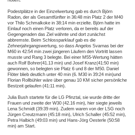
Podestplätze in der Einzelwertung gab es durch Björn
Radon, der als Gesamtfünfter in 36:48 min Platz 2 der M40
vor Thilo Schmalkoke in 38:14 min erzielte. Björn hatte im
Einlauf noch einen Platz verloren, da er bereits auf der
Gegengeraden das Ziel wähnte und dort zunächst
abbremste. Beim Schlossparklauf gab es die
Zehnerjahrgangswertung, so dass Angelos Svarnas bei der
M60 in 42:54 min zwei jüngeren Läufern den Vortritt lassen
musste und Rang 3 belegte. Bei einer M55-Wertung hätten
auch Rolf Bohrer(41.13 min) und Josef Kranz(41:50 min)
gewonnen, so belegten sie Platz 6 und 8 der M50. Daniel
Flöter blieb deutlich unter 40 min (6. M30 in 39:24 min)und
Florian Rollbühler wäre über genau 10 KM sicher persönliche
Bestzeit gelaufen (41:11 min).
Julia Bush startete für die LG Pfinztal, sie wurde dritte der
Frauen und zweite der W30 (42.16 min), hier siegte jeweils
Lena Schmidt (39:39 min). Zudem waren von der LSG noch
Jürgen Creutzmann (45:18 min), Ulrich Schaller (45:52 min),
Petra Halbich (49:03 min) und Hans-Jörg Oesterle (50:58
min) am Start.