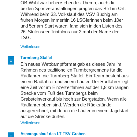
OB-Wahl war beherrschendes Thema, auch die
beiden Sportveranstaltungen prägten das Bild im Ort.
Während beim 33. Volkslauf des VSV Büchig am
frühen Morgen immerhin 16 LSGlerInnen beim 10er
und 5er am Start waren, fand sich in den Listen des
26. Stutenseer Triathlons nur 2 mal der Name der
LSG.
Stutensee
Weiterlesen …
–
der
Turmberg-Staffel
Nabel
Ein neues Wettkampfformat gab es dieses Jahr im
der
regionalen
Rahmen des traditionellen Turmbergrennens für die
Sportwelt
Radfahrer: die Turmberg-Staffel. Ein Team besteht aus
einem Radfahrer und einem Läufer. Der Radfahrer legt
eine Zeit vor im Einzelzeitfahren auf der 1,8 km langen
Strecke vom Fuß des Turmbergs beim
Grabsteinverkauf bis hoch zur Bergstation. Wenn alle
Radfahrer oben sind. Werden die Rückstände
ausgerechnet, mit denen die Läufer in einem Jagdstart
auf die Strecke dürfen.
Turmberg-
Weiterlesen …
Staffel
Asparaguslauf des LT TSV Graben