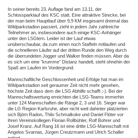
In seiner bereits 23. Auflage fand am 13.11. der
Schlossparklauf des KSC statt. Eine attraktive Strecke, bei
der man beim Hauptlauf über 9,9 KM insgesamt dreimal das
Wildparkstadion passiert, zieht in jedem Jahr zahlreiche
Teilnehmer an, insbesondere auch einige KSC-Anhänger
unter den LSGlern. Leider ist der Lauf etwas
unüberschaubar, da zum einen noch Staffeln mitlaufen und
die schnelleren Läufer auf der dritten Runde den Weg durch
die überrundeten Jogger und Walker finden müssen. Aber da
es sich um eine "krumme" Distanz handelt, steht ohnehin der
Spaß am Laufen im Vordergrund.
Mannschaftliche Geschlossenheit und Erfolge hat man im
Wildparkstadion seit geraumer Zeit nicht mehr gesehen,
höchste Zeit dass dem die LSG Abhilfe schafft ;-). Bei der
Mannschaftswertung erreichten die LSG-Teams immerhin
unter 124 Mannschaften die Ränge 2, 3 und 16. Sieger war
die LG Region Karlsruhe, aber nicht weit dahinter platzierten
sich Björn Radon, Thilo Schmalkoke und Daniel Flöter vor
ihren Vereinskollegen Florian Rollbühler, Rolf Bohrer und
Josef Kranz. Auf Rang 16 ist eine dritte LSG-Mannschaft mit
Angelos Svarnas, Jürgen Creutzmann und Ulrich Schaller
notiert.