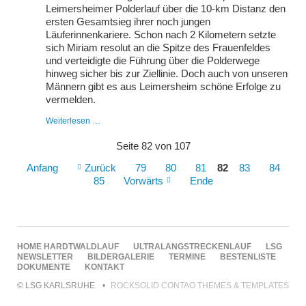
Leimersheimer Polderlauf über die 10-km Distanz den
vorne
mit
ersten Gesamtsieg ihrer noch jungen
dabei
Läuferinnenkariere. Schon nach 2 Kilometern setzte
sich Miriam resolut an die Spitze des Frauenfeldes
und verteidigte die Führung über die Polderwege
hinweg sicher bis zur Ziellinie. Doch auch von unseren
Männern gibt es aus Leimersheim schöne Erfolge zu
vermelden.
Miriam
Weiterlesen …
Weishäupl
gelingt
Seite 82 von 107
erster
Gesamterfolg
Anfang
Zurück
79
80
81
82
83
84
85
Vorwärts
Ende
NAVIGATION
HOME
HARDTWALDLAUF
ULTRALANGSTRECKENLAUF
LSG
ÜBERSPRINGEN
NEWSLETTER
BILDERGALERIE
TERMINE
BESTENLISTE
DOKUMENTE
KONTAKT
© LSG KARLSRUHE
ROCKSOLID CONTAO THEMES & TEMPLATES