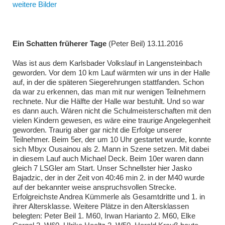
weitere Bilder
Ein Schatten früherer Tage
(Peter Beil) 13.11.2016
Was ist aus dem Karlsbader Volkslauf in Langensteinbach
geworden. Vor dem 10 km Lauf wärmten wir uns in der Halle
auf, in der die späteren Siegerehrungen stattfanden. Schon
da war zu erkennen, das man mit nur wenigen Teilnehmern
rechnete. Nur die Hälfte der Halle war bestuhlt. Und so war
es dann auch. Wären nicht die Schulmeisterschaften mit den
vielen Kindern gewesen, es wäre eine traurige Angelegenheit
geworden. Traurig aber gar nicht die Erfolge unserer
Teilnehmer. Beim 5er, der um 10 Uhr gestartet wurde, konnte
sich Mbyx Ousainou als 2. Mann in Szene setzen. Mit dabei
in diesem Lauf auch Michael Deck. Beim 10er waren dann
gleich 7 LSGler am Start. Unser Schnellster hier Jasko
Bajadzic, der in der Zeit von 40:46 min 2. in der M40 wurde
auf der bekannter weise anspruchsvollen Strecke.
Erfolgreichste Andrea Kümmerle als Gesamtdritte und 1. in
ihrer Altersklasse. Weitere Plätze in den Altersklassen
belegten: Peter Beil 1. M60, Irwan Harianto 2. M60, Elke