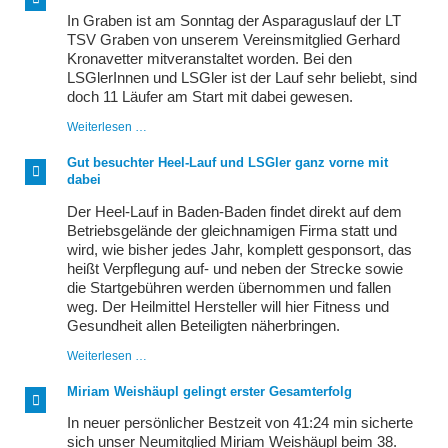
In Graben ist am Sonntag der Asparaguslauf der LT
TSV Graben von unserem Vereinsmitglied Gerhard
Kronavetter mitveranstaltet worden. Bei den
LSGlerInnen und LSGler ist der Lauf sehr beliebt, sind
doch 11 Läufer am Start mit dabei gewesen.
Asparaguslauf
Weiterlesen …
des
LT
Gut besuchter Heel-Lauf und LSGler ganz vorne mit
TSV
dabei
Graben
Der Heel-Lauf in Baden-Baden findet direkt auf dem
Betriebsgelände der gleichnamigen Firma statt und
wird, wie bisher jedes Jahr, komplett gesponsort, das
heißt Verpflegung auf- und neben der Strecke sowie
die Startgebühren werden übernommen und fallen
weg. Der Heilmittel Hersteller will hier Fitness und
Gesundheit allen Beteiligten näherbringen.
Gut
Weiterlesen …
besuchter
Heel-
Miriam Weishäupl gelingt erster Gesamterfolg
Lauf
und
In neuer persönlicher Bestzeit von 41:24 min sicherte
LSGler
sich unser Neumitglied Miriam Weishäupl beim 38.
ganz