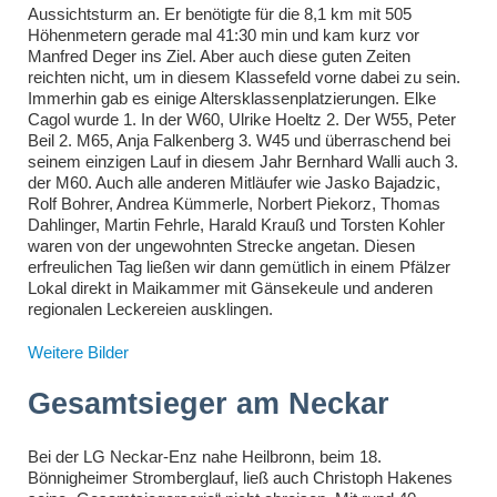
Aussichtsturm an. Er benötigte für die 8,1 km mit 505
Höhenmetern gerade mal 41:30 min und kam kurz vor
Manfred Deger ins Ziel. Aber auch diese guten Zeiten
reichten nicht, um in diesem Klassefeld vorne dabei zu sein.
Immerhin gab es einige Altersklassenplatzierungen. Elke
Cagol wurde 1. In der W60, Ulrike Hoeltz 2. Der W55, Peter
Beil 2. M65, Anja Falkenberg 3. W45 und überraschend bei
seinem einzigen Lauf in diesem Jahr Bernhard Walli auch 3.
der M60. Auch alle anderen Mitläufer wie Jasko Bajadzic,
Rolf Bohrer, Andrea Kümmerle, Norbert Piekorz, Thomas
Dahlinger, Martin Fehrle, Harald Krauß und Torsten Kohler
waren von der ungewohnten Strecke angetan. Diesen
erfreulichen Tag ließen wir dann gemütlich in einem Pfälzer
Lokal direkt in Maikammer mit Gänsekeule und anderen
regionalen Leckereien ausklingen.
Weitere Bilder
Gesamtsieger am Neckar
Bei der LG Neckar-Enz nahe Heilbronn, beim 18.
Bönnigheimer Stromberglauf, ließ auch Christoph Hakenes