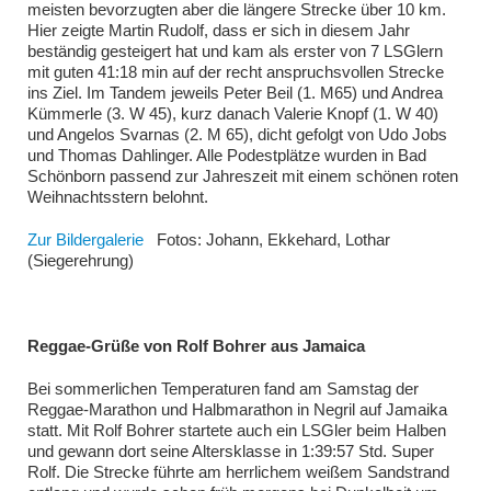
meisten bevorzugten aber die längere Strecke über 10 km.
Hier zeigte Martin Rudolf, dass er sich in diesem Jahr
beständig gesteigert hat und kam als erster von 7 LSGlern
mit guten 41:18 min auf der recht anspruchsvollen Strecke
ins Ziel. Im Tandem jeweils Peter Beil (1. M65) und Andrea
Kümmerle (3. W 45), kurz danach Valerie Knopf (1. W 40)
und Angelos Svarnas (2. M 65), dicht gefolgt von Udo Jobs
und Thomas Dahlinger. Alle Podestplätze wurden in Bad
Schönborn passend zur Jahreszeit mit einem schönen roten
Weihnachtsstern belohnt.
Zur Bildergalerie
Fotos: Johann, Ekkehard, Lothar
(Siegerehrung)
Reggae-Grüße von Rolf Bohrer aus Jamaica
Bei sommerlichen Temperaturen fand am Samstag der
Reggae-Marathon und Halbmarathon in Negril auf Jamaika
statt. Mit Rolf Bohrer startete auch ein LSGler beim Halben
und gewann dort seine Altersklasse in 1:39:57 Std. Super
Rolf. Die Strecke führte am herrlichem weißem Sandstrand