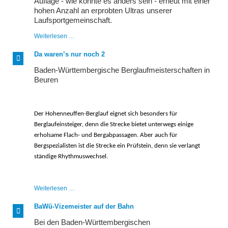
Auflage - wie könnte es anders sein - erneut mit einer
hohen Anzahl an erprobten Ultras unserer
Laufsportgemeinschaft.
Fidelitas
Weiterlesen …
Nachtlauf
feiert
Da waren’s nur noch 2
Jubiläum
Baden-Württembergische Berglaufmeisterschaften in
Beuren
Der Hohenneuffen-Berglauf eignet sich besonders für
Berglaufeinsteiger, denn die Strecke bietet unterwegs einige
erholsame Flach- und Bergabpassagen. Aber auch für
Bergspezialisten ist die Strecke ein Prüfstein, denn sie verlangt
ständige Rhythmuswechsel.
Da
Weiterlesen …
waren’s
nur
BaWü-Vizemeister auf der Bahn
noch
2
Bei den Baden-Württembergischen