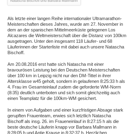
Natascha Bischoff und Barbara Mallmann
Als letzte einer langen Reihe internationaler Ultramarathon-
Meisterschaften dieses Jahres, wurde am 27. November in
dem an der spanischen Mittelmeerküste gelegenen Los
Alcazares die Weltmeisterschaft über die Distanz von 100km
ausgetragen. Unter den insgesamt 118 Läufer- und 68
Läuferinnen der Starterliste mit dabei auch unsere Natascha
Bischoff.
Am 20.08.2016 erst hatte sich Natascha mit einer
bravourösen Leistung bei den Deutschen Meisterschaften
über 100 km in Leipzig nicht nur den DM-Tittel in ihrer
Altersklasse w45 geholt, sondern in gelaufenen 8:25:33 h als
4. Frau im Gesamteinlauf zudem die geforderte WM-Norm
(8:35) deutlich unterboten und sich somit gleichzeitig auch
einen Teamplatz für die 100km-WM gesichert.
In einem von Aufgaben und einer kurzfristigen Absage stark
gerupften Frauenteam, erwies sich letztlich Natascha
Bischoff als insg. 26. im Fraueneinlauf in 8:27:15 h als die
beste deutsche Läuferin knapp vor Barbara Mallmann in
8:28:05 h und Antje Krause in 8:32:37 h. Herzlichen