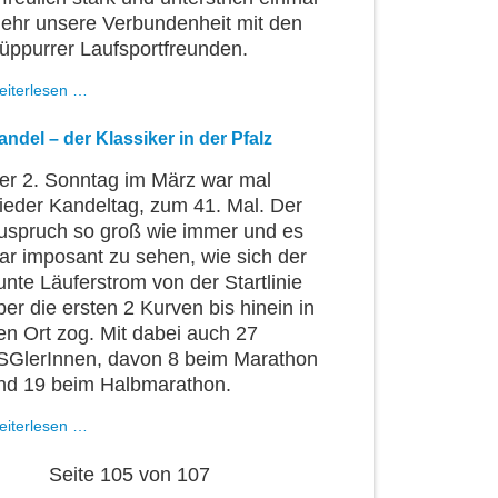
ehr unsere Verbundenheit mit den
üppurrer Laufsportfreunden.
In
eiterlesen …
Treue
fest
andel – der Klassiker in der Pfalz
verbunden
er 2. Sonntag im März war mal
ieder Kandeltag, zum 41. Mal. Der
uspruch so groß wie immer und es
ar imposant zu sehen, wie sich der
unte Läuferstrom von der Startlinie
ber die ersten 2 Kurven bis hinein in
en Ort zog. Mit dabei auch 27
SGlerInnen, davon 8 beim Marathon
nd 19 beim Halbmarathon.
Kandel
eiterlesen …
–
der
Seite 105 von 107
Klassiker