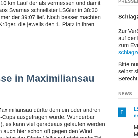
PRESSE
 10 km Lauf der als vermessen und damit
olaos Svarnas schnellster LSGler in 38:30
Schlag
lmer der 39:07 lief. Noch besser machten
rüger, die jeweils den 1. Platz in ihren
Zur Verö
auf der
zum Even
schlagze
Bitte n
selbst s
sse in Maximiliansau
Berecht
NEWS
L
Maximiliansau dürfte dem ein oder andren
e
PSD-Cups ausgetragen wurde. Wunderbar
, es kann viel geradeaus gelaufen werden
M
 auch hier schon oft gegen den Wind
M