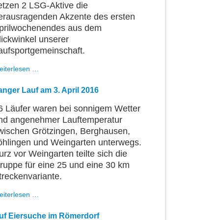
etzen 2 LSG-Aktive die
erausragenden Akzente des ersten
prilwochenendes aus dem
lickwinkel unserer
aufsportgemeinschaft.
LSGler
eiterlesen …
über
Marathon
anger Lauf am 3. April 2016
und
im
6 Läufer waren bei sonnigem Wetter
6
nd angenehmer Lauftemperatur
Std.-
wischen Grötzingen, Berghausen,
Lauf
erfolgreich
öhlingen und Weingarten unterwegs.
urz vor Weingarten teilte sich die
ruppe für eine 25 und eine 30 km
treckenvariante.
Langer
eiterlesen …
Lauf
am
uf Eiersuche im Römerdorf