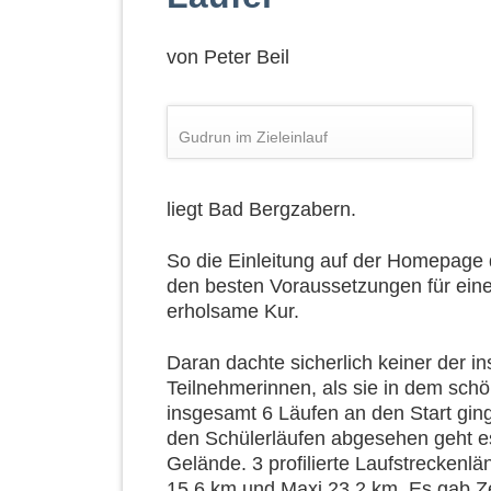
von
Peter Beil
Gudrun im Zieleinlauf
liegt Bad Bergzabern.
So die Einleitung auf der Homepage
den besten Voraussetzungen für eine
erholsame Kur.
Daran dachte sicherlich keiner der 
Teilnehmerinnen, als sie in dem sch
insgesamt 6 Läufen an den Start gin
den Schülerläufen abgesehen geht e
Gelände. 3 profilierte Laufstreckenl
15,6 km und Maxi 23,2 km. Es gab Ze