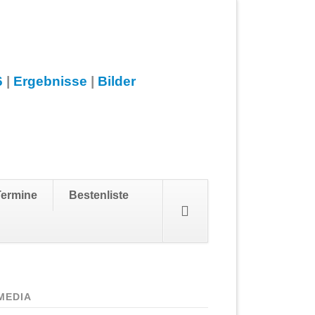
6
|
Ergebnisse
|
Bilder
Navigation
Termine
Bestenliste
überspringen
MEDIA