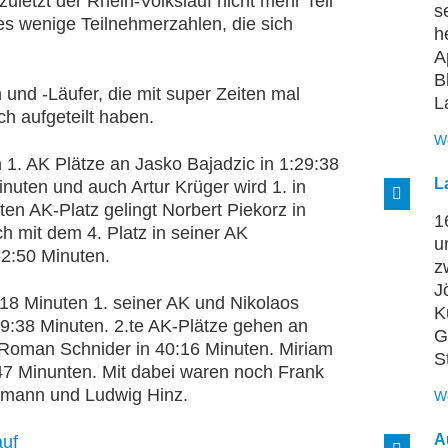
uletzt der Rhein-Volkslauf nicht mehr Teil
s
s wenige Teilnehmerzahlen, die sich
h
A
B
und -Läufer, die mit super Zeiten mal
L
ch aufgeteilt haben.
W
1. AK Plätze an Jasko Bajadzic in 1:29:38
L
inuten und auch Artur Krüger wird 1. in
ten AK-Platz gelingt Norbert Piekorz in
1
h mit dem 4. Platz in seiner AK
u
52:50 Minuten.
z
J
:18 Minuten 1. seiner AK und Nikolaos
K
39:38 Minuten. 2.te AK-Plätze gehen an
G
 Roman Schnider in 40:16 Minuten. Miriam
S
:47 Minunten. Mit dabei waren noch Frank
tmann und Ludwig Hinz.
W
A
uf