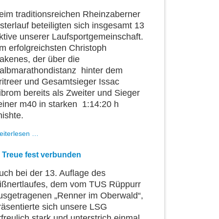
3.
April
eim traditionsreichen Rheinzaberner
2016
sterlauf beteiligten sich insgesamt 13
ktive unserer Laufsportgemeinschaft.
m erfolgreichsten Christoph
akenes, der über die
albmarathondistanz hinter dem
ritreer und Gesamtsieger Issac
ibrom bereits als Zweiter und Sieger
einer m40 in starken 1:14:20 h
nishte.
Auf
eiterlesen …
Eiersuche
im
n Treue fest verbunden
Römerdorf
uch bei der 13. Auflage des
ißnertlaufes, dem vom TUS Rüppurr
usgetragenen „Renner im Oberwald“,
räsentierte sich unsere LSG
rfreulich stark und unterstrich einmal