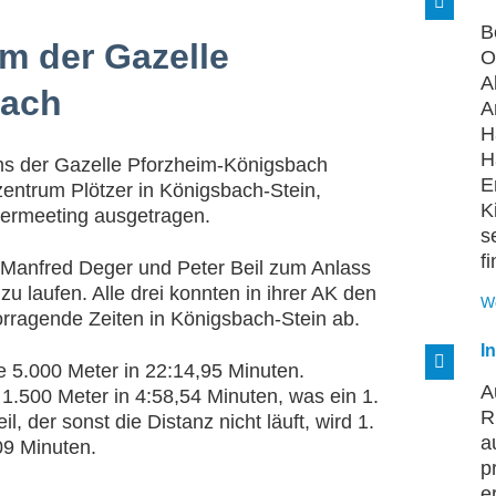
B
um der Gazelle
O
A
bach
A
H
H
ms der Gazelle Pforzheim-Königsbach
E
entrum Plötzer in Königsbach-Stein,
K
termeeting ausgetragen.
s
fi
 Manfred Deger und Peter Beil zum Anlass
u laufen. Alle drei konnten in ihrer AK den
W
vorragende Zeiten in Königsbach-Stein ab.
I
ie 5.000 Meter in 22:14,95 Minuten.
A
 1.500 Meter in 4:58,54 Minuten, was ein 1.
R
l, der sonst die Distanz nicht läuft, wird 1.
a
09 Minuten.
p
e