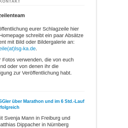
KONTAKT
zeilenteam
ffentlichung eurer Schlagzeile hier
 Homepage schreibt ein paar Absätze
t mit Bild oder Bildergalerie an:
ile(at)lsg-ka.de
.
ur Fotos verwenden, die von euch
ind oder von denen ihr die
igung zur Veröffentlichung habt.
SGler über Marathon und im 6 Std.-Lauf
rfolgreich
it Svenja Mann in Freiburg und
atthias Dippacher in Nürnberg