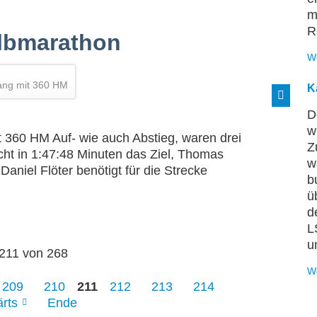
m
R
lbmarathon
W
ang mit 360 HM
K
D
w
 360 HM Auf- wie auch Abstieg, waren drei
Z
icht in 1:47:48 Minuten das Ziel, Thomas
w
aniel Flöter benötigt für die Strecke
b
ü
d
L
u
 211 von 268
W
209
210
211
212
213
214
rts
Ende