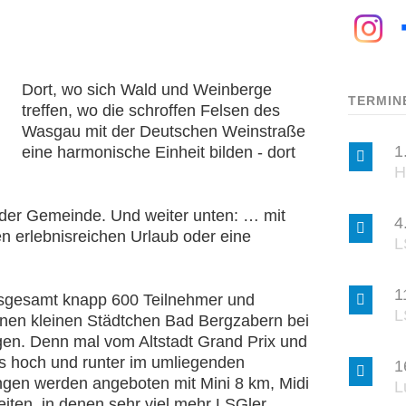
Dort, wo sich Wald und Weinberge
TERMIN
treffen, wo die schroffen Felsen des
Wasgau mit der Deutschen Weinstraße
1
eine harmonische Einheit bilden - dort
H
 der Gemeinde. Und weiter unten: … mit
4
n erlebnisreichen Urlaub oder eine
L
1
insgesamt knapp 600 Teilnehmer und
L
önen kleinen Städtchen Bad Bergzabern bei
gen. Denn mal vom Altstadt Grand Prix und
s hoch und runter im umliegenden
1
ängen werden angeboten mit Mini 8 km, Midi
L
iten, in denen sehr viel mehr LSGler