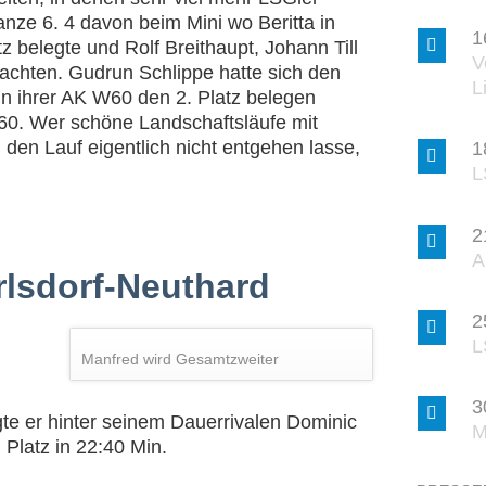
anze 6. 4 davon beim Mini wo Beritta in
1
z belegte und Rolf Breithaupt, Johann Till
V
achten. Gudrun Schlippe hatte sich den
L
n ihrer AK W60 den 2. Platz belegen
60. Wer schöne Landschaftsläufe mit
ch den Lauf eigentlich nicht entgehen lasse,
1
L
2
A
rlsdorf-Neuthard
2
L
Manfred wird Gesamtzweiter
3
te er hinter seinem Dauerrivalen Dominic
M
Platz in 22:40 Min.