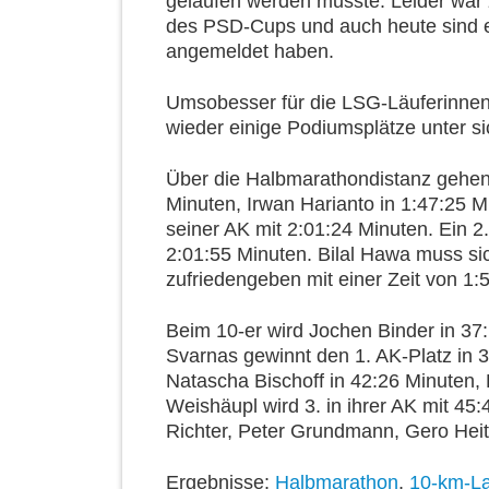
gelaufen werden musste. Leider war z
des PSD-Cups und auch heute sind e
angemeldet haben.
Umsobesser für die LSG-Läuferinnen 
wieder einige Podiumsplätze unter si
Über die Halbmarathondistanz gehen 
Minuten, Irwan Harianto in 1:47:25 M
seiner AK mit 2:01:24 Minuten. Ein 2.
2:01:55 Minuten. Bilal Hawa muss sic
zufriedengeben mit einer Zeit von 1:
Beim 10-er wird Jochen Binder in 37
Svarnas gewinnt den 1. AK-Platz in 
Natascha Bischoff in 42:26 Minuten,
Weishäupl wird 3. in ihrer AK mit 45
Richter, Peter Grundmann, Gero Hei
Ergebnisse:
Halbmarathon
,
10-km-La