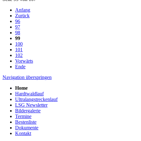
Anfang
Zurück
96
97
98
99
100
101
102
Vorwärts
Ende
Navigation überspringen
Home
Hardtwaldlauf
Ultralangstreckenlauf
LSG Newsletter
Bildergalerie
Termine
Bestenliste
Dokumente
Kontakt