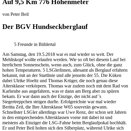
Auf 9,5 Km 776 Höhenmeter
von
Peter Beil
Der BGV Hundseckberglauf
5 Freunde in Bühlertal
Am Samstag, den 19.5.2018 war es mal wieder so weit. Der
Mehliskopf wollte erlaufen werden. Wie so oft bei diesem Lauf bei
herrlichem Sonnenschein, wenn auch, zum Glück, ohne die ganz
hohen Temperaturen. 5 LSGlerInnen, allesamt als Berglauf erfahren
bekannt, mit an der Startlinie und alle jenseits der 55. Die Küken
dabei Ulrike Hoeltz und Thomas Krüger, die noch genau diese
Altersklasse verkörpern. Thomas war zudem noch mit dem Rad von
Karlsruhe aus angefahren, was er dann am Berg aber zu spüren
bekam. Er war dann auch der Einzige, der nicht auf 's
Siegertreppchen steigen durfte. Erfolgreichste war mal wieder
Beritta Zeil, die Ihre Altersklasse W65 souverän gewann.
Schnellster LSGler allerdings war Uwe Renz, der schon seit Jahren
in den entsprechenden Altersklassen vorne mit dabei ist und
meistens als Einziger die LSG-Fahne beim Berglaufpokal hochhält.
Er und Peter Beil holten sich den Silberplatz, während Ulrike sich