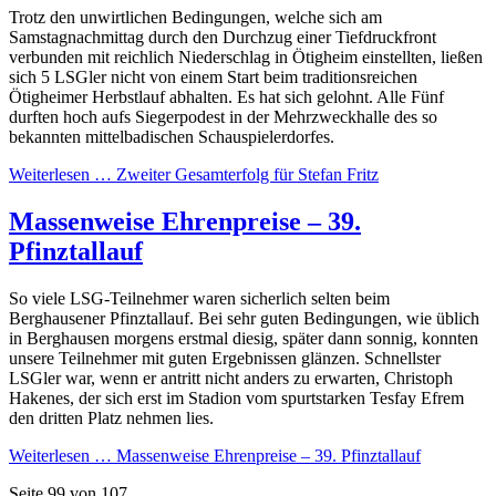
Trotz den unwirtlichen Bedingungen, welche sich am
Samstagnachmittag durch den Durchzug einer Tiefdruckfront
verbunden mit reichlich Niederschlag in Ötigheim einstellten, ließen
sich 5 LSGler nicht von einem Start beim traditionsreichen
Ötigheimer Herbstlauf abhalten. Es hat sich gelohnt. Alle Fünf
durften hoch aufs Siegerpodest in der Mehrzweckhalle des so
bekannten mittelbadischen Schauspielerdorfes.
Weiterlesen …
Zweiter Gesamterfolg für Stefan Fritz
Massenweise Ehrenpreise – 39.
Pfinztallauf
So viele LSG-Teilnehmer waren sicherlich selten beim
Berghausener Pfinztallauf. Bei sehr guten Bedingungen, wie üblich
in Berghausen morgens erstmal diesig, später dann sonnig, konnten
unsere Teilnehmer mit guten Ergebnissen glänzen. Schnellster
LSGler war, wenn er antritt nicht anders zu erwarten, Christoph
Hakenes, der sich erst im Stadion vom spurtstarken Tesfay Efrem
den dritten Platz nehmen lies.
Weiterlesen …
Massenweise Ehrenpreise – 39. Pfinztallauf
Seite 99 von 107