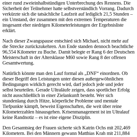
einer rund zweieinhalbstündigen Unterbrechung des Rennens. Die
Sicherheit der Teilnehmer hatte selbstverständlich Vorrang. Dadurch
verkürzte sich die tatsächliche Laufzeit auf lediglich 21,5 Stunden –
ein Umstand, der zusammen mit den extremen Temperaturen die
insgesamt eher niedrigen Kilometerleistungen der Ergebnisliste
erklärt.
Nach dieser Zwangspause entschied sich Michael, nicht mehr auf
die Strecke zurückzukehren. Am Ende standen dennoch beachtliche
96,554 Kilometer zu Buche. Damit belegte er Rang 6 der Deutschen
Meisterschaft in der Altersklasse M60 sowie Rang 8 der offenen
Gesamtwertung.
Natürlich könnte man den Lauf formal als „DNF“ einordnen. Ob
dieser Begriff den Leistungen unter diesen außergewöhnlichen
Bedingungen wirklich gerecht wird, darf jedoch jede und jeder
selbst beurteilen. Gerade Ultraläufe zeigen, dass sportlicher Erfolg
nicht ausschließlich in einer Zielankunft besteht. Wer sich
stundenlang durch Hitze, körperliche Probleme und mentale
Tiefpunkte kämpft, beweist Eigenschaften, die weit über reine
Kilometerzahlen hinausgehen. Krisenmanagement ist im Ultralauf
keine Randnotiz – es ist eine eigene Disziplin.
Den Gesamtsieg der Frauen sicherte sich Katrin Ochs mit 202,469
Kilometern. Bei den Männern gewann Matthias Krah mit 211,884