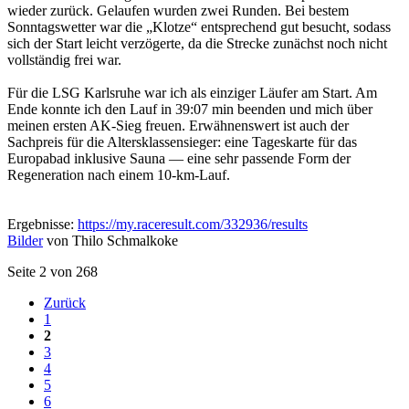
wieder zurück. Gelaufen wurden zwei Runden. Bei bestem
Sonntagswetter war die „Klotze“ entsprechend gut besucht, sodass
sich der Start leicht verzögerte, da die Strecke zunächst noch nicht
vollständig frei war.
Für die LSG Karlsruhe war ich als einziger Läufer am Start. Am
Ende konnte ich den Lauf in 39:07 min beenden und mich über
meinen ersten AK-Sieg freuen. Erwähnenswert ist auch der
Sachpreis für die Altersklassensieger: eine Tageskarte für das
Europabad inklusive Sauna — eine sehr passende Form der
Regeneration nach einem 10-km-Lauf.
Ergebnisse:
https://my.raceresult.com/332936/results
Bilder
von Thilo Schmalkoke
Seite 2 von 268
Zurück
1
2
3
4
5
6