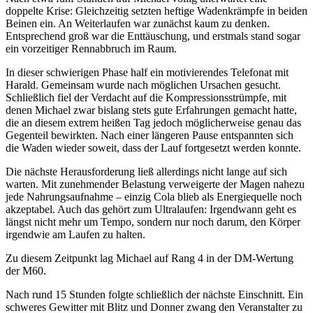
doppelte Krise: Gleichzeitig setzten heftige Wadenkrämpfe in beiden
Beinen ein. An Weiterlaufen war zunächst kaum zu denken.
Entsprechend groß war die Enttäuschung, und erstmals stand sogar
ein vorzeitiger Rennabbruch im Raum.
In dieser schwierigen Phase half ein motivierendes Telefonat mit
Harald. Gemeinsam wurde nach möglichen Ursachen gesucht.
Schließlich fiel der Verdacht auf die Kompressionsstrümpfe, mit
denen Michael zwar bislang stets gute Erfahrungen gemacht hatte,
die an diesem extrem heißen Tag jedoch möglicherweise genau das
Gegenteil bewirkten. Nach einer längeren Pause entspannten sich
die Waden wieder soweit, dass der Lauf fortgesetzt werden konnte.
Die nächste Herausforderung ließ allerdings nicht lange auf sich
warten. Mit zunehmender Belastung verweigerte der Magen nahezu
jede Nahrungsaufnahme – einzig Cola blieb als Energiequelle noch
akzeptabel. Auch das gehört zum Ultralaufen: Irgendwann geht es
längst nicht mehr um Tempo, sondern nur noch darum, den Körper
irgendwie am Laufen zu halten.
Zu diesem Zeitpunkt lag Michael auf Rang 4 in der DM-Wertung
der M60.
Nach rund 15 Stunden folgte schließlich der nächste Einschnitt. Ein
schweres Gewitter mit Blitz und Donner zwang den Veranstalter zu