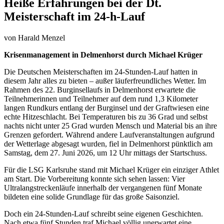
Heiße Erfahrungen bei der Dt.
Meisterschaft im 24-h-Lauf
von
Harald Menzel
Krisenmanagement in Delmenhorst durch Michael Krüger
Die Deutschen Meisterschaften im 24-Stunden-Lauf hatten in
diesem Jahr alles zu bieten – außer läuferfreundliches Wetter. Im
Rahmen des 22. Burginsellaufs in Delmenhorst erwartete die
Teilnehmerinnen und Teilnehmer auf dem rund 1,3 Kilometer
langen Rundkurs entlang der Burginsel und der Graftwiesen eine
echte Hitzeschlacht. Bei Temperaturen bis zu 36 Grad und selbst
nachts nicht unter 25 Grad wurden Mensch und Material bis an ihre
Grenzen gefordert. Während andere Laufveranstaltungen aufgrund
der Wetterlage abgesagt wurden, fiel in Delmenhorst pünktlich am
Samstag, dem 27. Juni 2026, um 12 Uhr mittags der Startschuss.
Für die LSG Karlsruhe stand mit Michael Krüger ein einziger Athlet
am Start. Die Vorbereitung konnte sich sehen lassen: Vier
Ultralangstreckenläufe innerhalb der vergangenen fünf Monate
bildeten eine solide Grundlage für das große Saisonziel.
Doch ein 24-Stunden-Lauf schreibt seine eigenen Geschichten.
Nach etwa fünf Stunden traf Michael völlig unerwartet eine