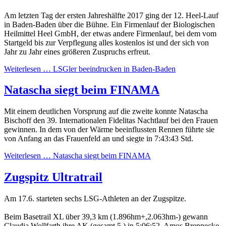
Am letzten Tag der ersten Jahreshälfte 2017 ging der 12. Heel-Lauf
in Baden-Baden über die Bühne. Ein Firmenlauf der Biologischen
Heilmittel Heel GmbH, der etwas andere Firmenlauf, bei dem vom
Startgeld bis zur Verpflegung alles kostenlos ist und der sich von
Jahr zu Jahr eines größeren Zuspruchs erfreut.
Weiterlesen …
LSGler beeindrucken in Baden-Baden
Natascha siegt beim FINAMA
Mit einem deutlichen Vorsprung auf die zweite konnte Natascha
Bischoff den 39. Internationalen Fidelitas Nachtlauf bei den Frauen
gewinnen. In dem von der Wärme beeinflussten Rennen führte sie
von Anfang an das Frauenfeld an und siegte in 7:43:43 Std.
Weiterlesen …
Natascha siegt beim FINAMA
Zugspitz Ultratrail
Am 17.6. starteten sechs LSG-Athleten an der Zugspitze.
Beim Basetrail XL über 39,3 km (1.896hm+,2.063hm-) gewann
Claudia Wollfarth ihre AK (gesamt 5.) in 5:06:52. Amos Brennecke