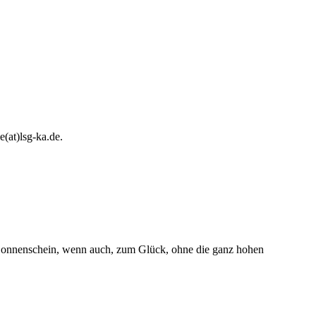
e(at)lsg-ka.de
.
m Sonnenschein, wenn auch, zum Glück, ohne die ganz hohen