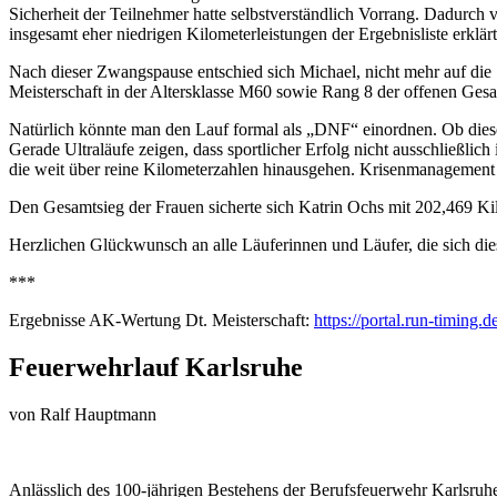
Sicherheit der Teilnehmer hatte selbstverständlich Vorrang. Dadurch 
insgesamt eher niedrigen Kilometerleistungen der Ergebnisliste erklärt
Nach dieser Zwangspause entschied sich Michael, nicht mehr auf di
Meisterschaft in der Altersklasse M60 sowie Rang 8 der offenen Ges
Natürlich könnte man den Lauf formal als „DNF“ einordnen. Ob dieser
Gerade Ultraläufe zeigen, dass sportlicher Erfolg nicht ausschließlic
die weit über reine Kilometerzahlen hinausgehen. Krisenmanagement is
Den Gesamtsieg der Frauen sicherte sich Katrin Ochs mit 202,469 K
Herzlichen Glückwunsch an alle Läuferinnen und Läufer, die sich di
***
Ergebnisse AK-Wertung Dt. Meisterschaft:
https://portal.run-timing
Feuerwehrlauf Karlsruhe
von
Ralf Hauptmann
Anlässlich des 100-jährigen Bestehens der Berufsfeuerwehr Karlsruhe 