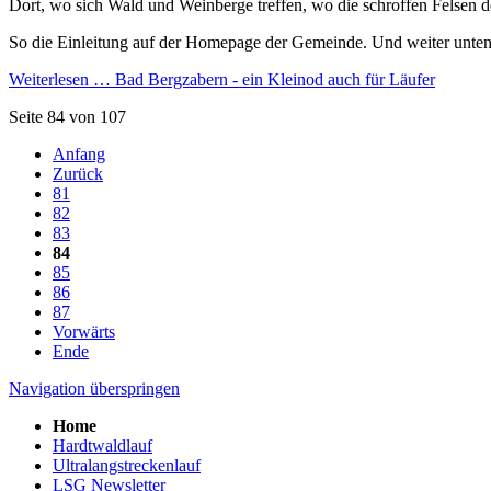
Dort, wo sich Wald und Weinberge treffen, wo die schroffen Felsen d
So die Einleitung auf der Homepage der Gemeinde. Und weiter unten:
Weiterlesen …
Bad Bergzabern - ein Kleinod auch für Läufer
Seite 84 von 107
Anfang
Zurück
81
82
83
84
85
86
87
Vorwärts
Ende
Navigation überspringen
Home
Hardtwaldlauf
Ultralangstreckenlauf
LSG Newsletter