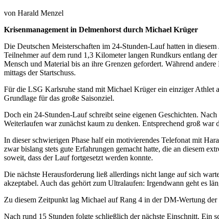
von
Harald Menzel
Krisenmanagement in Delmenhorst durch Michael Krüger
Die Deutschen Meisterschaften im 24-Stunden-Lauf hatten in diesem J
Teilnehmer auf dem rund 1,3 Kilometer langen Rundkurs entlang der B
Mensch und Material bis an ihre Grenzen gefordert. Während andere 
mittags der Startschuss.
Für die LSG Karlsruhe stand mit Michael Krüger ein einziger Athlet a
Grundlage für das große Saisonziel.
Doch ein 24-Stunden-Lauf schreibt seine eigenen Geschichten. Nach e
Weiterlaufen war zunächst kaum zu denken. Entsprechend groß war d
In dieser schwierigen Phase half ein motivierendes Telefonat mit Ha
zwar bislang stets gute Erfahrungen gemacht hatte, die an diesem e
soweit, dass der Lauf fortgesetzt werden konnte.
Die nächste Herausforderung ließ allerdings nicht lange auf sich w
akzeptabel. Auch das gehört zum Ultralaufen: Irgendwann geht es lä
Zu diesem Zeitpunkt lag Michael auf Rang 4 in der DM-Wertung der
Nach rund 15 Stunden folgte schließlich der nächste Einschnitt. Ein