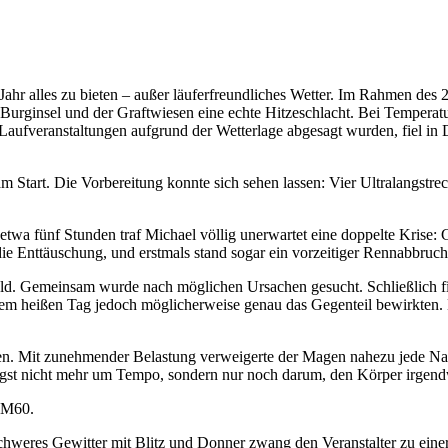
ahr alles zu bieten – außer läuferfreundliches Wetter. Im Rahmen des 
urginsel und der Graftwiesen eine echte Hitzeschlacht. Bei Temperatu
Laufveranstaltungen aufgrund der Wetterlage abgesagt wurden, fiel i
m Start. Die Vorbereitung konnte sich sehen lassen: Vier Ultralangstre
twa fünf Stunden traf Michael völlig unerwartet eine doppelte Krise: 
ie Enttäuschung, und erstmals stand sogar ein vorzeitiger Rennabbruc
rald. Gemeinsam wurde nach möglichen Ursachen gesucht. Schließlich f
xtrem heißen Tag jedoch möglicherweise genau das Gegenteil bewirkten.
arten. Mit zunehmender Belastung verweigerte der Magen nahezu jede N
ngst nicht mehr um Tempo, sondern nur noch darum, den Körper irgend
 M60.
 schweres Gewitter mit Blitz und Donner zwang den Veranstalter zu ei