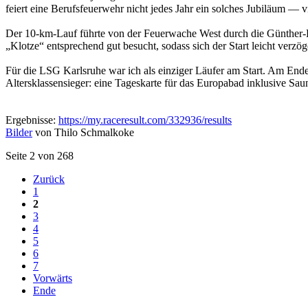
feiert eine Berufsfeuerwehr nicht jedes Jahr ein solches Jubiläum — v
Der 10-km-Lauf führte von der Feuerwache West durch die Günther-
„Klotze“ entsprechend gut besucht, sodass sich der Start leicht verzöge
Für die LSG Karlsruhe war ich als einziger Läufer am Start. Am End
Altersklassensieger: eine Tageskarte für das Europabad inklusive S
Ergebnisse:
https://my.raceresult.com/332936/results
Bilder
von Thilo Schmalkoke
Seite 2 von 268
Zurück
1
2
3
4
5
6
7
Vorwärts
Ende