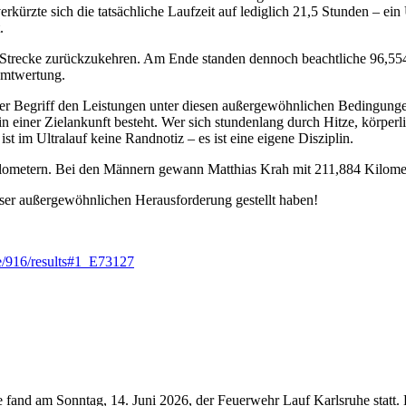
verkürzte sich die tatsächliche Laufzeit auf lediglich 21,5 Stunden –
.
e Strecke zurückzukehren. Am Ende standen dennoch beachtliche 96,55
amtwertung.
 Begriff den Leistungen unter diesen außergewöhnlichen Bedingungen wi
h in einer Zielankunft besteht. Wer sich stundenlang durch Hitze, körp
t im Ultralauf keine Randnotiz – es ist eine eigene Disziplin.
ilometern. Bei den Männern gewann Matthias Krah mit 211,884 Kilome
eser außergewöhnlichen Herausforderung gestellt haben!
.de/916/results#1_E73127
fand am Sonntag, 14. Juni 2026, der Feuerwehr Lauf Karlsruhe statt. D