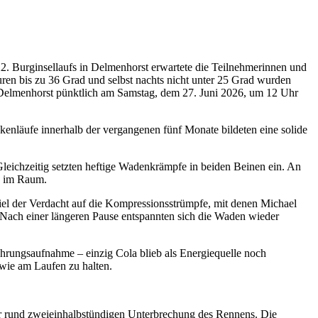
22. Burginsellaufs in Delmenhorst erwartete die Teilnehmerinnen und
ren bis zu 36 Grad und selbst nachts nicht unter 25 Grad wurden
n Delmenhorst pünktlich am Samstag, dem 27. Juni 2026, um 12 Uhr
ckenläufe innerhalb der vergangenen fünf Monate bildeten eine solide
Gleichzeitig setzten heftige Wadenkrämpfe in beiden Beinen ein. An
h im Raum.
iel der Verdacht auf die Kompressionsstrümpfe, mit denen Michael
 Nach einer längeren Pause entspannten sich die Waden wieder
ahrungsaufnahme – einzig Cola blieb als Energiequelle noch
wie am Laufen zu halten.
ner rund zweieinhalbstündigen Unterbrechung des Rennens. Die