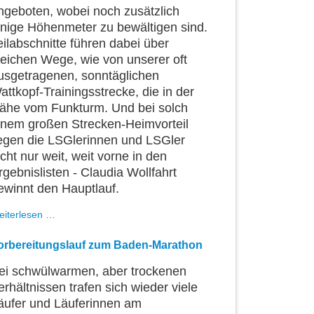
ngeboten, wobei noch zusätzlich
inige Höhenmeter zu bewältigen sind.
eilabschnitte führen dabei über
leichen Wege, wie von unserer oft
usgetragenen, sonntäglichen
attkopf-Trainingsstrecke, die in der
ähe vom Funkturm. Und bei solch
inem großen Strecken-Heimvorteil
iegen die LSGlerinnen und LSGler
icht nur weit, weit vorne in den
rgebnislisten - Claudia Wollfahrt
ewinnt den Hauptlauf.
Claudia
eiterlesen …
gewinnt
den
orbereitungslauf zum Baden-Marathon
Wettersbacher
Funkturmlauf
ei schwülwarmen, aber trockenen
erhältnissen trafen sich wieder viele
äufer und Läuferinnen am