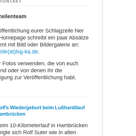
KONTAKT
zeilenteam
ffentlichung eurer Schlagzeile hier
 Homepage schreibt ein paar Absätze
t mit Bild oder Bildergalerie an:
ile(at)lsg-ka.de
.
ur Fotos verwenden, die von euch
ind oder von denen ihr die
igung zur Veröffentlichung habt.
olf’s Wiedergeburt beim Lußhardtlauf
ambrücken
eim 10-Kilometerlauf in Hambrücken
eigte sich Rolf Suter wie in alten