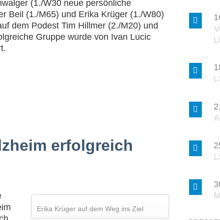
hwalger (1./W30 neue persönliche
ter Beil (1./M65) und Erika Krüger (1./W80)
1
auf dem Podest Tim Hillmer (2./M20) und
V
olgreiche Gruppe wurde von Ivan Lucic
L
t.
1
L
2
A
lzheim erfolgreich
2
L
3
M
e
eim
Erika Krüger auf dem Weg ins Ziel
ch