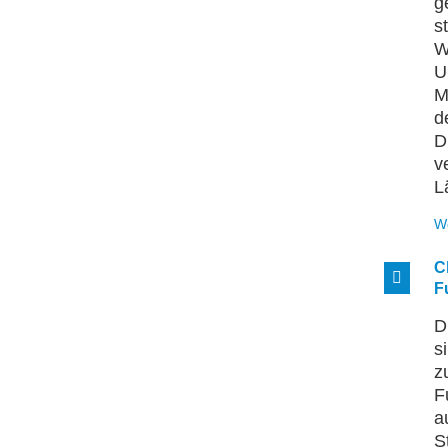
g
s
W
U
M
d
D
v
L
W
C
F
D
s
z
F
a
S