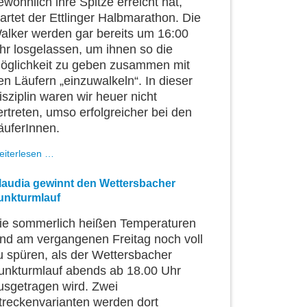
ewöhnlich ihre Spitze erreicht hat,
tartet der Ettlinger Halbmarathon. Die
alker werden gar bereits um 16:00
hr losgelassen, um ihnen so die
öglichkeit zu geben zusammen mit
en Läufern „einzuwalkeln“. In dieser
isziplin waren wir heuer nicht
ertreten, umso erfolgreicher bei den
äuferInnen.
Von
eiterlesen …
der
Stirne
laudia gewinnt den Wettersbacher
heiß...
unkturmlauf
ie sommerlich heißen Temperaturen
ind am vergangenen Freitag noch voll
u spüren, als der Wettersbacher
unkturmlauf abends ab 18.00 Uhr
usgetragen wird. Zwei
treckenvarianten werden dort