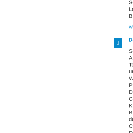
S
L
B
W
D
S
A
T
u
W
P
D
C
K
B
d
C