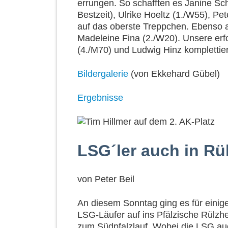
errungen. So schafften es Janine Sc
Bestzeit), Ulrike Hoeltz (1./W55), Pe
auf das oberste Treppchen. Ebenso 
Madeleine Fina (2./W20). Unsere erf
(4./M70) und Ludwig Hinz komplettier
Bildergalerie
(von Ekkehard Gübel)
Ergebnisse
LSG´ler auch in Rü
von
Peter Beil
An diesem Sonntag ging es für einig
LSG-Läufer auf ins Pfälzische Rülzh
zum Südpfalzlauf. Wobei die LSG au