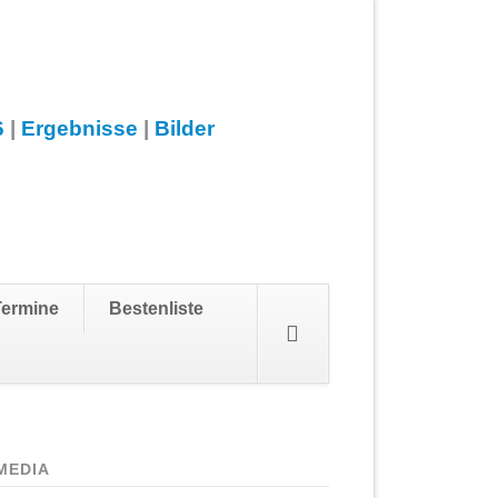
6
|
Ergebnisse
|
Bilder
Navigation
Termine
Bestenliste
überspringen
MEDIA