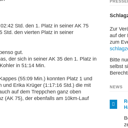
PRESSE
Schlag
02:42 Std. den 1. Platz in seiner AK 75
Zur Verö
 Std. den vierten Platz in seiner
auf der
zum Even
schlagze
benso gut.
s, der sich in seiner AK 35 den 1. Platz in
Bitte n
 Kohler in 51:14 Min.
selbst s
Berecht
 Kappes (55:09 Min.) konnten Platz 1 und
 und Erika Krüger (1:17:16 Std.) die mit
NEWS
80 auch auf dem Treppchen ganz oben
nz (AK 75), der ebenfalls am 10km-Lauf
R
H
B
z