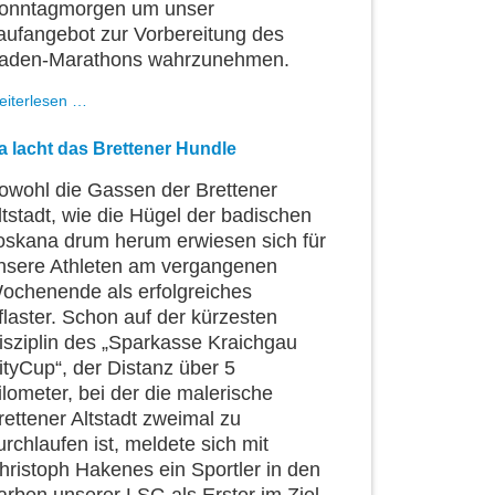
onntagmorgen um unser
aufangebot zur Vorbereitung des
aden-Marathons wahrzunehmen.
Vorbereitungslauf
eiterlesen …
zum
Baden-
a lacht das Brettener Hundle
Marathon
owohl die Gassen der Brettener
ltstadt, wie die Hügel der badischen
oskana drum herum erwiesen sich für
nsere Athleten am vergangenen
ochenende als erfolgreiches
flaster. Schon auf der kürzesten
isziplin des „Sparkasse Kraichgau
ityCup“, der Distanz über 5
ilometer, bei der die malerische
rettener Altstadt zweimal zu
urchlaufen ist, meldete sich mit
hristoph Hakenes ein Sportler in den