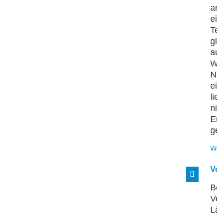
a
e
T
g
a
W
N
e
l
n
E
g
W
V
B
V
L