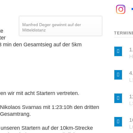
Manfred Deger gewinnt auf der
Mitteldistanz
te
TERMIN
ter
,8 min den Gesamtsieg auf der 5km
1
H
4
L
n wir mit acht Startern vertreten.
1
L
Nikolaos Svarnas mit 1:23:10h den dritten
n Gesamtrang.
1
L
 unseren Startern auf der 10km-Strecke