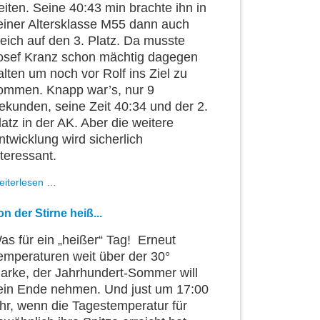
eiten. Seine 40:43 min brachte ihn in
einer Altersklasse M55 dann auch
leich auf den 3. Platz. Da musste
osef Kranz schon mächtig dagegen
alten um noch vor Rolf ins Ziel zu
ommen. Knapp war’s, nur 9
ekunden, seine Zeit 40:34 und der 2.
latz in der AK. Aber die weitere
ntwicklung wird sicherlich
nteressant.
Rolf’s
eiterlesen …
Wiedergeburt
beim
on der Stirne heiß...
Lußhardtlauf
Hambrücken
as für ein „heißer“ Tag! Erneut
emperaturen weit über der 30°
arke, der Jahrhundert-Sommer will
ein Ende nehmen. Und just um 17:00
hr, wenn die Tagestemperatur für