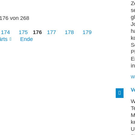
Z
s
g
 176 von 268
J
h
174
175
176
177
178
179
k
rts
Ende
S
P
E
i
W
V
W
T
M
k
U