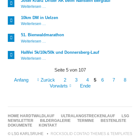
Josef Kranz Dritter AK beim Nanstein Berglauf
Josef
Weiterlesen …
Kranz
Dritter
10km DM in Uelzen
AK
10km
Weiterlesen …
beim
DM
Nanstein
in
Berglauf
51. Bienwaldmarathon
Uelzen
51.
Weiterlesen …
Bienwaldmarathon
HaWei 5k/10k/50k und Donnersberg-Lauf
HaWei
Weiterlesen …
5k/10k/50k
und
Seite 5 von 107
Donnersberg-
Lauf
Anfang
Zurück
2
3
4
5
6
7
8
Vorwärts
Ende
NAVIGATION
HOME
HARDTWALDLAUF
ULTRALANGSTRECKENLAUF
LSG
ÜBERSPRINGEN
NEWSLETTER
BILDERGALERIE
TERMINE
BESTENLISTE
DOKUMENTE
KONTAKT
© LSG KARLSRUHE
ROCKSOLID CONTAO THEMES & TEMPLATES