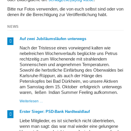
Bitte nur Fotos verwenden, die von euch selbst sind oder von
denen ihr die Berechtigung zur Veröffentlichung habt.
NEWS
Auf zwei Jubiläumsläufen unterwegs
Nach der Tristesse eines vorwiegend kalten wie
nebelreichen Wochenverlaufs beglückte uns Petrus
rechtzeitig zum Wochenende mit strahlendem
Sonnenschein und angenehmen Temperaturen.
Sowohl die herbstliche Einfärbung des Oberwaldes bei
Karlsruhe-Rüppurr, als auch der Hänge des
Peterskopfes bei Bad Dürkheim, wo unsere Aktiven
am Samstag dem 15. Oktober erfolgreich unterwegs
waren, ließen Indian Summer Feeling aufkommen.
Auf
Weiterlesen …
zwei
Jubiläumsläufen
Erster Sieger: PSD-Bank Hardtwaldlauf
unterwegs
Liebe Mitglieder, es ist sicherlich nicht übertrieben,
wenn man sagt: das war mal wieder eine gelungene