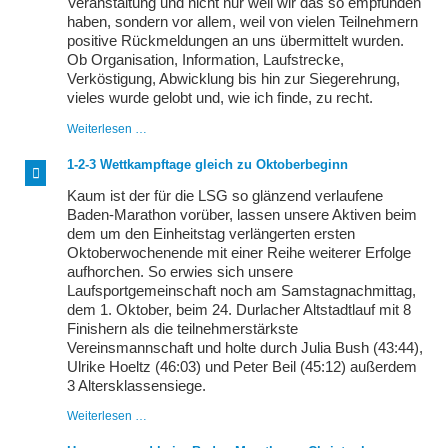
Veranstaltung und nicht nur weil wir das so empfunden
haben, sondern vor allem, weil von vielen Teilnehmern
positive Rückmeldungen an uns übermittelt wurden.
Ob Organisation, Information, Laufstrecke,
Verköstigung, Abwicklung bis hin zur Siegerehrung,
vieles wurde gelobt und, wie ich finde, zu recht.
Erster
Weiterlesen …
Sieger:
PSD-
1-2-3 Wettkampftage gleich zu Oktoberbeginn
Bank
Hardtwaldlauf
Kaum ist der für die LSG so glänzend verlaufene
Baden-Marathon vorüber, lassen unsere Aktiven beim
dem um den Einheitstag verlängerten ersten
Oktoberwochenende mit einer Reihe weiterer Erfolge
aufhorchen. So erwies sich unsere
Laufsportgemeinschaft noch am Samstagnachmittag,
dem 1. Oktober, beim 24. Durlacher Altstadtlauf mit 8
Finishern als die teilnehmerstärkste
Vereinsmannschaft und holte durch Julia Bush (43:44),
Ulrike Hoeltz (46:03) und Peter Beil (45:12) außerdem
3 Altersklassensiege.
1-
Weiterlesen …
2-
3