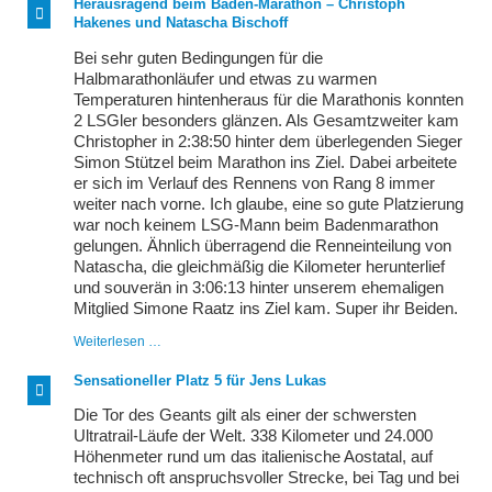
Herausragend beim Baden-Marathon – Christoph
Wettkampftage
Hakenes und Natascha Bischoff
gleich
zu
Bei sehr guten Bedingungen für die
Oktoberbeginn
Halbmarathonläufer und etwas zu warmen
Temperaturen hintenheraus für die Marathonis konnten
2 LSGler besonders glänzen. Als Gesamtzweiter kam
Christopher in 2:38:50 hinter dem überlegenden Sieger
Simon Stützel beim Marathon ins Ziel. Dabei arbeitete
er sich im Verlauf des Rennens von Rang 8 immer
weiter nach vorne. Ich glaube, eine so gute Platzierung
war noch keinem LSG-Mann beim Badenmarathon
gelungen. Ähnlich überragend die Renneinteilung von
Natascha, die gleichmäßig die Kilometer herunterlief
und souverän in 3:06:13 hinter unserem ehemaligen
Mitglied Simone Raatz ins Ziel kam. Super ihr Beiden.
Herausragend
Weiterlesen …
beim
Baden-
Sensationeller Platz 5 für Jens Lukas
Marathon
–
Die Tor des Geants gilt als einer der schwersten
Christoph
Ultratrail-Läufe der Welt. 338 Kilometer und 24.000
Hakenes
Höhenmeter rund um das italienische Aostatal, auf
und
Natascha
technisch oft anspruchsvoller Strecke, bei Tag und bei
Bischoff