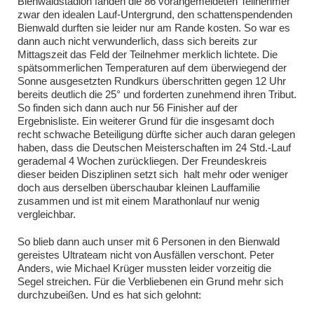
Bienwaldstadion fanden die 86 vorangemeldeten Teilnehmer
zwar den idealen Lauf-Untergrund, den schattenspendenden
Bienwald durften sie leider nur am Rande kosten. So war es
dann auch nicht verwunderlich, dass sich bereits zur
Mittagszeit das Feld der Teilnehmer merklich lichtete. Die
spätsommerlichen Temperaturen auf dem überwiegend der
Sonne ausgesetzten Rundkurs überschritten gegen 12 Uhr
bereits deutlich die 25° und forderten zunehmend ihren Tribut.
So finden sich dann auch nur 56 Finisher auf der
Ergebnisliste. Ein weiterer Grund für die insgesamt doch
recht schwache Beteiligung dürfte sicher auch daran gelegen
haben, dass die Deutschen Meisterschaften im 24 Std.-Lauf
gerademal 4 Wochen zurückliegen. Der Freundeskreis
dieser beiden Disziplinen setzt sich halt mehr oder weniger
doch aus derselben überschaubar kleinen Lauffamilie
zusammen und ist mit einem Marathonlauf nur wenig
vergleichbar.
So blieb dann auch unser mit 6 Personen in den Bienwald
gereistes Ultrateam nicht von Ausfällen verschont. Peter
Anders, wie Michael Krüger mussten leider vorzeitig die
Segel streichen. Für die Verbliebenen ein Grund mehr sich
durchzubeißen. Und es hat sich gelohnt: