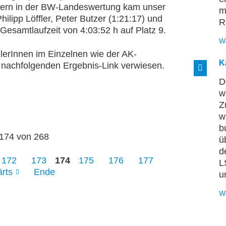
nnern in der BW-Landeswertung kam unser
m
ilipp Löffler, Peter Butzer (1:21:17) und
R
 Gesamtlaufzeit von 4:03:52 h auf Platz 9.
W
GlerInnen im Einzelnen wie der AK-
K
 nachfolgenden Ergebnis-Link verwiesen.
D
w
Z
w
b
 174 von 268
ü
d
172
173
174
175
176
177
L
rts
Ende
u
W