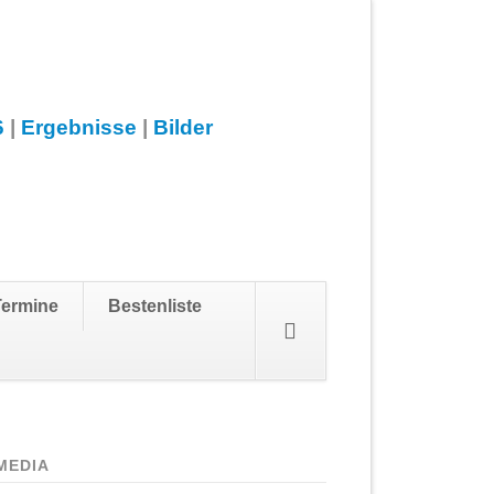
6
|
Ergebnisse
|
Bilder
Navigation
Termine
Bestenliste
überspringen
MEDIA