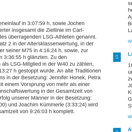
s
h
A
eneinlauf in 3:07:59 h, sowie Jochen
B
erter insgesamt die Ziellinie im Carl-
L
lles überragenden LSG-Athleten genannt.
W
atz 2 in der Altersklassenwertung, in der
r seiner M75 in 4:16:24 h, sowie, zur
L
n 3:36:55 h glänzten. Zu den
als LSG-Mitglied in der W40 zu zählen,
1
13:27 h gestoppt wurde. An alte Traditionen
u
s in der Besetzung: Jennifer Honek, Petra
z
Mit einem Vorsprung von mehr als einer
J
nschaftswertung in der Gesamtzeit von
K
rfolg unserer Männer in der Besetzung:
G
:00) und Joachim Kümmerle (3:33:24) wird
S
amtzeit von 9:26:03 h komplett.
W
A