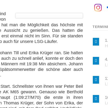
ind
von
hat man die Möglichkeit das höchste mit
TERMIN
 Aussicht zu genießen. Das hatten die
erst einmal nicht im Sinn. Für sie standen
1
so auch für unsere LSG-Läufer.
H
hann Till und Erika Krüger ran. Sie hatten
auch zu schnell anlief, konnte er doch den
4
n Männern mit 19:38 Min absichern. Johann
L
 Spätsommerwetter die schöne aber auch
.
1
L
art. Schnellster von ihnen war Peter Beil
ine AK M65 gewann. Genauso wie Berthold
1
haupt (1:09:27/M70) die erste in ihren
L
ch Thomas Krüger, der Sohn von Erika, der