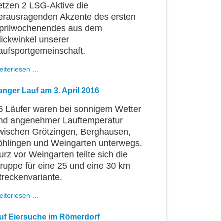
etzen 2 LSG-Aktive die
erausragenden Akzente des ersten
prilwochenendes aus dem
lickwinkel unserer
aufsportgemeinschaft.
LSGler
eiterlesen …
über
Marathon
anger Lauf am 3. April 2016
und
im
6 Läufer waren bei sonnigem Wetter
6
nd angenehmer Lauftemperatur
Std.-
wischen Grötzingen, Berghausen,
Lauf
erfolgreich
öhlingen und Weingarten unterwegs.
urz vor Weingarten teilte sich die
ruppe für eine 25 und eine 30 km
treckenvariante.
Langer
eiterlesen …
Lauf
am
uf Eiersuche im Römerdorf