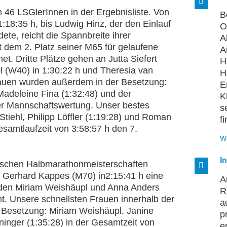
 46 LSGlerInnen in der Ergebnisliste. Von
B
1:18:35 h, bis Ludwig Hinz, der den Einlauf
O
ete, reicht die Spannbreite ihrer
A
 dem 2. Platz seiner M65 für gelaufene
A
et. Dritte Plätze gehen an Jutta Siefert
H
l (W40) in 1:30:22 h und Theresia van
H
auen wurden außerdem in der Besetzung:
E
Madeleine Fina (1:32:48) und der
K
der Mannschaftswertung. Unser bestes
s
tiehl, Philipp Löffler (1:19:28) und Roman
fi
esamtlaufzeit von 3:58:57 h den 7.
W
I
schen Halbmarathonmeisterschaften
nd Gerhard Kappes (M70) in2:15:41 h eine
A
rden Miriam Weishäupl und Anna Anders
R
t. Unsere schnellsten Frauen innerhalb der
a
 Besetzung: Miriam Weishäupl, Janine
p
ninger (1:35:28) in der Gesamtzeit von
e