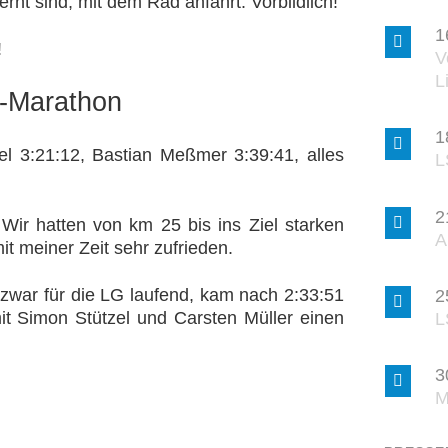
fernt sind, mit dem Rad anfährt. Vorbildlich!
1
!
V
L
n-Marathon
1
el 3:21:12, Bastian Meßmer 3:39:41, alles
L
2
Wir hatten von km 25 bis ins Ziel starken
A
t meiner Zeit sehr zufrieden.
, zwar für die LG laufend, kam nach 2:33:51
2
it Simon Stützel und Carsten Müller einen
L
3
M