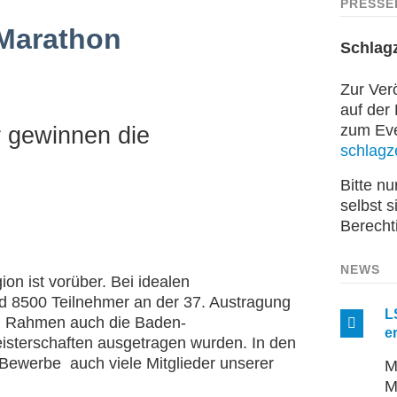
PRESSE
-Marathon
Schlag
Zur Verö
auf der
zum Even
 gewinnen die
schlagze
Bitte n
selbst s
Berecht
NEWS
ion ist vorüber. Bei idealen
nd 8500 Teilnehmer an der 37. Austragung
L
en Rahmen auch die Baden-
e
sterschaften ausgetragen wurden. In den
 Bewerbe auch viele Mitglieder unserer
M
M