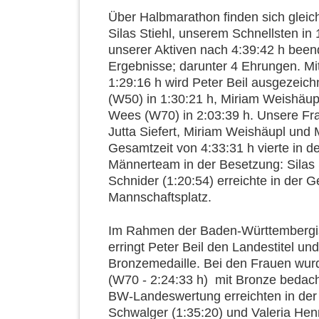
Über Halbmarathon finden sich gleich
Silas Stiehl, unserem Schnellsten in 
unserer Aktiven nach 4:39:42 h beend
Ergebnisse; darunter 4 Ehrungen. Mit
1:29:16 h wird Peter Beil ausgezeichn
(W50) in 1:30:21 h, Miriam Weishäup
Wees (W70) in 2:03:39 h. Unsere Fr
Jutta Siefert, Miriam Weishäupl und 
Gesamtzeit von 4:33:31 h vierte in 
Männerteam in der Besetzung: Silas S
Schnider (1:20:54) erreichte in der G
Mannschaftsplatz.
Im Rahmen der Baden-Württembergi
erringt Peter Beil den Landestitel u
Bronzemedaille. Bei den Frauen wu
(W70 - 2:24:33 h) mit Bronze bedach
BW-Landeswertung erreichten in der
Schwalger (1:35:20) und Valeria Hen