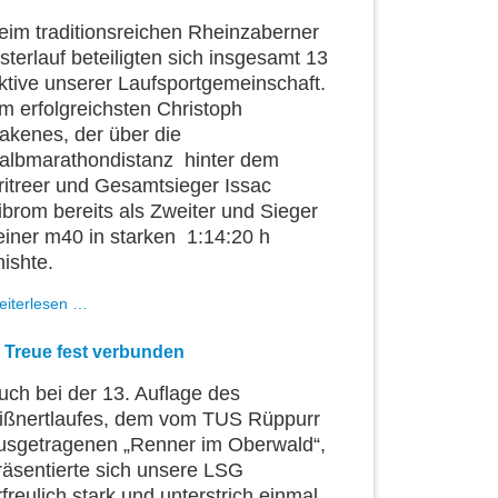
3.
April
eim traditionsreichen Rheinzaberner
2016
sterlauf beteiligten sich insgesamt 13
ktive unserer Laufsportgemeinschaft.
m erfolgreichsten Christoph
akenes, der über die
albmarathondistanz hinter dem
ritreer und Gesamtsieger Issac
ibrom bereits als Zweiter und Sieger
einer m40 in starken 1:14:20 h
nishte.
Auf
eiterlesen …
Eiersuche
im
n Treue fest verbunden
Römerdorf
uch bei der 13. Auflage des
ißnertlaufes, dem vom TUS Rüppurr
usgetragenen „Renner im Oberwald“,
räsentierte sich unsere LSG
rfreulich stark und unterstrich einmal