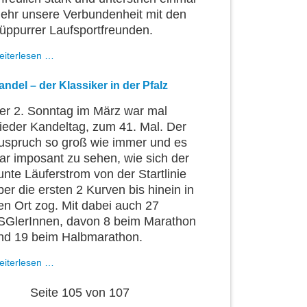
ehr unsere Verbundenheit mit den
üppurrer Laufsportfreunden.
In
eiterlesen …
Treue
fest
andel – der Klassiker in der Pfalz
verbunden
er 2. Sonntag im März war mal
ieder Kandeltag, zum 41. Mal. Der
uspruch so groß wie immer und es
ar imposant zu sehen, wie sich der
unte Läuferstrom von der Startlinie
ber die ersten 2 Kurven bis hinein in
en Ort zog. Mit dabei auch 27
SGlerInnen, davon 8 beim Marathon
nd 19 beim Halbmarathon.
Kandel
eiterlesen …
–
der
Seite 105 von 107
Klassiker