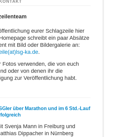
KONTAKT
zeilenteam
ffentlichung eurer Schlagzeile hier
 Homepage schreibt ein paar Absätze
t mit Bild oder Bildergalerie an:
ile(at)lsg-ka.de
.
ur Fotos verwenden, die von euch
ind oder von denen ihr die
igung zur Veröffentlichung habt.
SGler über Marathon und im 6 Std.-Lauf
rfolgreich
it Svenja Mann in Freiburg und
atthias Dippacher in Nürnberg