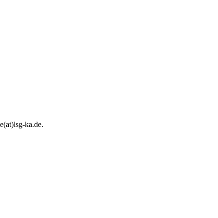
e(at)lsg-ka.de
.