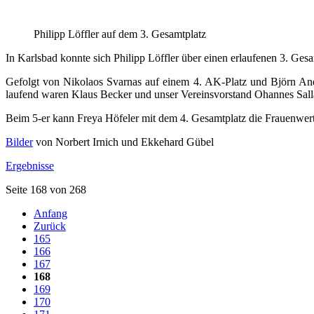
Philipp Löffler auf dem 3. Gesamtplatz
In Karlsbad konnte sich Philipp Löffler über einen erlaufenen 3. Ge
Gefolgt von Nikolaos Svarnas auf einem 4. AK-Platz und Björn An
laufend waren Klaus Becker und unser Vereinsvorstand Ohannes Sall
Beim 5-er kann Freya Höfeler mit dem 4. Gesamtplatz die Frauenwert
Bilder
von Norbert Irnich und Ekkehard Gübel
Ergebnisse
Seite 168 von 268
Anfang
Zurück
165
166
167
168
169
170