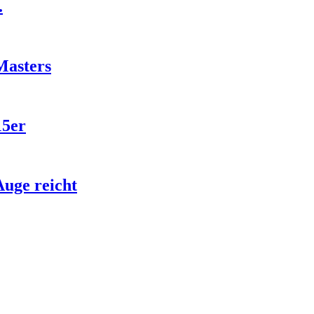
.
Masters
15er
Auge reicht