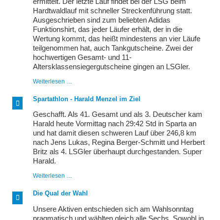
ermittelt. Der letzte Lauf findet bei der LSG beim
Hardtwaldlauf mit schneller Streckenführung statt.
Ausgeschrieben sind zum beliebten Adidas
Funktionshirt, das jeder Läufer erhält, der in die
Wertung kommt, das heißt mindestens an vier Läufe
teilgenommen hat, auch Tankgutscheine. Zwei der
hochwertigen Gesamt- und 11-
Altersklassensiegergutscheine gingen an LSGler.
LSGler
Weiterlesen …
erlaufen
Tankgutscheine
Spartathlon - Harald Menzel im Ziel
beim
großen
Geschafft. Als 41. Gesamt und als 3. Deutscher kam
PSD-
Harald heute Vormittag nach 29:42 Std in Sparta an
Bank
und hat damit diesen schweren Lauf über 246,8 km
Cup
nach Jens Lukas, Regina Berger-Schmitt und Herbert
Britz als 4. LSGler überhaupt durchgestanden. Super
Harald.
Spartathlon
Weiterlesen …
-
Harald
Die Qual der Wahl
Menzel
im
Unsere Aktiven entschieden sich am Wahlsonntag
Ziel
pragmatisch und wählten gleich alle Sechs. Sowohl in