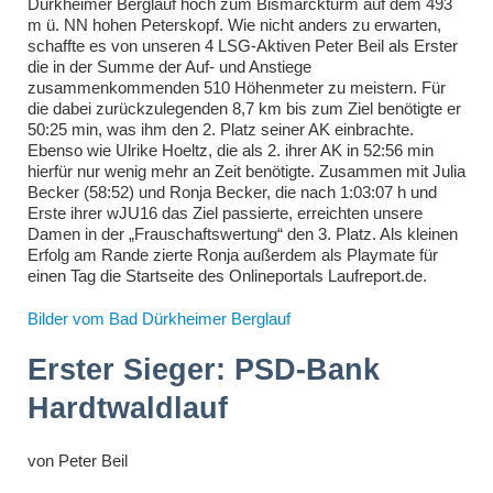
Dürkheimer Berglauf hoch zum Bismarckturm auf dem 493
m ü. NN hohen Peterskopf. Wie nicht anders zu erwarten,
schaffte es von unseren 4 LSG-Aktiven Peter Beil als Erster
die in der Summe der Auf- und Anstiege
zusammenkommenden 510 Höhenmeter zu meistern. Für
die dabei zurückzulegenden 8,7 km bis zum Ziel benötigte er
50:25 min, was ihm den 2. Platz seiner AK einbrachte.
Ebenso wie Ulrike Hoeltz, die als 2. ihrer AK in 52:56 min
hierfür nur wenig mehr an Zeit benötigte. Zusammen mit Julia
Becker (58:52) und Ronja Becker, die nach 1:03:07 h und
Erste ihrer wJU16 das Ziel passierte, erreichten unsere
Damen in der „Frauschaftswertung“ den 3. Platz. Als kleinen
Erfolg am Rande zierte Ronja außerdem als Playmate für
einen Tag die Startseite des Onlineportals Laufreport.de.
Bilder vom Bad Dürkheimer Berglauf
Erster Sieger: PSD-Bank
Hardtwaldlauf
von
Peter Beil