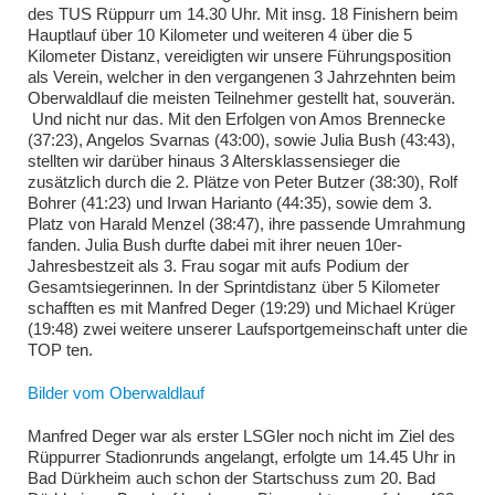
des TUS Rüppurr um 14.30 Uhr. Mit insg. 18 Finishern beim
Hauptlauf über 10 Kilometer und weiteren 4 über die 5
Kilometer Distanz, vereidigten wir unsere Führungsposition
als Verein, welcher in den vergangenen 3 Jahrzehnten beim
Oberwaldlauf die meisten Teilnehmer gestellt hat, souverän.
Und nicht nur das. Mit den Erfolgen von Amos Brennecke
(37:23), Angelos Svarnas (43:00), sowie Julia Bush (43:43),
stellten wir darüber hinaus 3 Altersklassensieger die
zusätzlich durch die 2. Plätze von Peter Butzer (38:30), Rolf
Bohrer (41:23) und Irwan Harianto (44:35), sowie dem 3.
Platz von Harald Menzel (38:47), ihre passende Umrahmung
fanden. Julia Bush durfte dabei mit ihrer neuen 10er-
Jahresbestzeit als 3. Frau sogar mit aufs Podium der
Gesamtsiegerinnen. In der Sprintdistanz über 5 Kilometer
schafften es mit Manfred Deger (19:29) und Michael Krüger
(19:48) zwei weitere unserer Laufsportgemeinschaft unter die
TOP ten.
Bilder vom Oberwaldlauf
Manfred Deger war als erster LSGler noch nicht im Ziel des
Rüppurrer Stadionrunds angelangt, erfolgte um 14.45 Uhr in
Bad Dürkheim auch schon der Startschuss zum 20. Bad