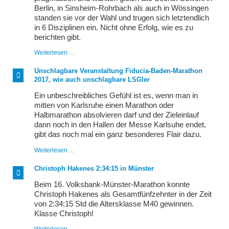
Berlin, in Sinsheim-Rohrbach als auch in Wössingen
standen sie vor der Wahl und trugen sich letztendlich
in 6 Disziplinen ein. Nicht ohne Erfolg, wie es zu
berichten gibt.
Die
Weiterlesen …
Qual
der
Unschlagbare Veranstaltung Fiducia-Baden-Marathon
Wahl
2017, wie auch unschlagbare LSGler
Ein unbeschreibliches Gefühl ist es, wenn man in
mitten von Karlsruhe einen Marathon oder
Halbmarathon absolvieren darf und der Zieleinlauf
dann noch in den Hallen der Messe Karlsuhe endet,
gibt das noch mal ein ganz besonderes Flair dazu.
Unschlagbare
Weiterlesen …
Veranstaltung
Fiducia-
Christoph Hakenes 2:34:15 in Münster
Baden-
Marathon
Beim 16. Volksbank-Münster-Marathon konnte
2017,
Christoph Hakenes als Gesamtfünfzehnter in der Zeit
wie
von 2:34:15 Std die Altersklasse M40 gewinnen.
auch
unschlagbare
Klasse Christoph!
LSGler
Christoph
Weiterlesen …