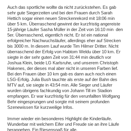
Auch das sportliche wollte da nicht zurückstehen. Es gab
sehr gute Siegerzeiten und bei den Frauen durch Sarah
Hettich sogar einen neuen Streckenrekord mit 18:06 min
über 5 km. Überraschend gewinnt der kurzfristig angereiste
15-jährige Läufer Sasha Müller in der Zeit von 16:10 min den
5er. Überraschend, eigentlich nicht. Er ist ein national
erfolgreicher Nachwuchsläufer, allerdings eher auf Strecken
bis 3000 m. In diesem Lauf wurde Tim Hilmer Dritter. Nicht
überraschend der Erfolg von Habtom Weldu über 10 km. Er
siegte in der sehr guten Zeit von 31:44 min deutlich vor
Joshua Klein, beide LG Karlsruhe, und unserem Christoph
Hakenes, der dieses mal aber nicht in unseren Farben lief.
Bei den Frauen über 10 km gab es dann auch noch einen
LSG-Erfolg. Julia Bush tauchte als erste auf der Bahn des
MTV auf, sie siegte in 43:54 min. Alle Sieger und Läufer
wurden übrigens fachkundig von Johann Till im Stadion
empfangen. Er war kurzfristig für den verunfallten Wolfgang
Behr eingesprungen und sorgte mit seinem profunden
Szenewissen für kurzweilige Infos.
Immer wieder ein besonderes Highlight die Kinderläufe.
Wunderbar mit welchem Eifer und Freude sie an ihre Läufe
herangehen. Ein Riesenspaß für alle.