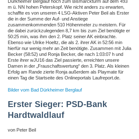
Dürkheimer Berglauf hoch zum Bismarckturm auf dem 493
m ü. NN hohen Peterskopf. Wie nicht anders zu erwarten,
schaffte es von unseren 4 LSG-Aktiven Peter Beil als Erster
die in der Summe der Auf- und Anstiege
zusammenkommenden 510 Höhenmeter zu meistern. Für
die dabei zurückzulegenden 8,7 km bis zum Ziel benötigte er
50:25 min, was ihm den 2. Platz seiner AK einbrachte.
Ebenso wie Ulrike Hoeltz, die als 2. ihrer AK in 52:56 min
hierfür nur wenig mehr an Zeit benötigte. Zusammen mit Julia
Becker (58:52) und Ronja Becker, die nach 1:03:07 h und
Erste ihrer wJU16 das Ziel passierte, erreichten unsere
Damen in der „Frauschaftswertung“ den 3. Platz. Als kleinen
Erfolg am Rande zierte Ronja außerdem als Playmate für
einen Tag die Startseite des Onlineportals Laufreport.de.
Bilder vom Bad Dürkheimer Berglauf
Erster Sieger: PSD-Bank
Hardtwaldlauf
von
Peter Beil