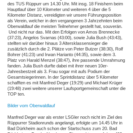
des TUS Rüppurr um 14.30 Uhr. Mit insg. 18 Finishern beim
Hauptlauf über 10 Kilometer und weiteren 4 über die 5
Kilometer Distanz, vereidigten wir unsere Führungsposition
als Verein, welcher in den vergangenen 3 Jahrzehnten beim
Oberwaldlauf die meisten Teilnehmer gestellt hat, souverän.
Und nicht nur das. Mit den Erfolgen von Amos Brennecke
(37:23), Angelos Svarnas (43:00), sowie Julia Bush (43:43),
stellten wir darüber hinaus 3 Altersklassensieger die
zusätzlich durch die 2. Plätze von Peter Butzer (38:30), Rolf
Bohrer (41:23) und Irwan Harianto (44:35), sowie dem 3.
Platz von Harald Menzel (38:47), ihre passende Umrahmung
fanden. Julia Bush durfte dabei mit ihrer neuen 10er-
Jahresbestzeit als 3. Frau sogar mit aufs Podium der
Gesamtsiegerinnen. In der Sprintdistanz über 5 Kilometer
schafften es mit Manfred Deger (19:29) und Michael Krüger
(19:48) zwei weitere unserer Laufsportgemeinschaft unter die
TOP ten.
Bilder vom Oberwaldlauf
Manfred Deger war als erster LSGler noch nicht im Ziel des
Rüppurrer Stadionrunds angelangt, erfolgte um 14.45 Uhr in
Bad Dürkheim auch schon der Startschuss zum 20. Bad