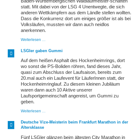
Baden-Württembergischen Waldlaufmeister-schaften
statt. Mit dabei von der LSG 4 Unentwegte, die sich
anderen Wettkämpfern aus dem Ländle stellen wollten.
Dass die Konkurrenz dort um einiges größer ist als bei
Volksläufen, mussten wir dann auch neidlos
anerkennen.
42.
Weiterlesen …
Ötigheimer
Herbstlauf
LSGler gaben Gummi
mit
BW-
Auf dem heißen Asphalt des Hockenheimrings, dort
Waldlaufmeisterschaften
wo sonst die PS-Boliden röhren, fand dieses Jahr,
quasi zum Abschluss der Laufsaison, bereits zum
20.mal auch ein Laufevent für LäuferInnen statt, der
Hockenheimringlauf. Zu diesem kleinen Jubiläum
waren dann auch 10 Aktive unserer
Laufsportgemeinschaft angereist, um Gummi zu
geben.
LSGler
Weiterlesen …
gaben
Gummi
Deutsche Vize-Meisterin beim Frankfurt Marathon in der
Altersklasse
Fünf LSGler glänzen beim ältesten City Marathon in