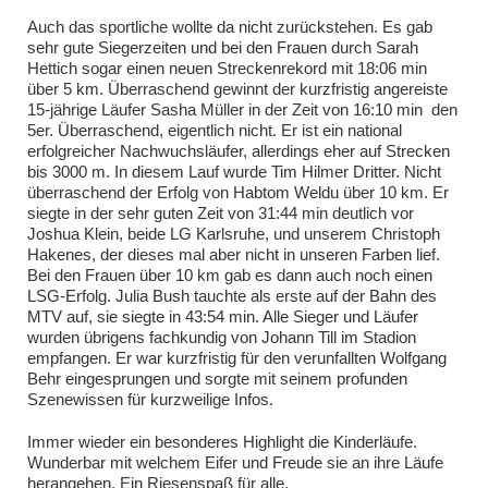
Auch das sportliche wollte da nicht zurückstehen. Es gab
sehr gute Siegerzeiten und bei den Frauen durch Sarah
Hettich sogar einen neuen Streckenrekord mit 18:06 min
über 5 km. Überraschend gewinnt der kurzfristig angereiste
15-jährige Läufer Sasha Müller in der Zeit von 16:10 min den
5er. Überraschend, eigentlich nicht. Er ist ein national
erfolgreicher Nachwuchsläufer, allerdings eher auf Strecken
bis 3000 m. In diesem Lauf wurde Tim Hilmer Dritter. Nicht
überraschend der Erfolg von Habtom Weldu über 10 km. Er
siegte in der sehr guten Zeit von 31:44 min deutlich vor
Joshua Klein, beide LG Karlsruhe, und unserem Christoph
Hakenes, der dieses mal aber nicht in unseren Farben lief.
Bei den Frauen über 10 km gab es dann auch noch einen
LSG-Erfolg. Julia Bush tauchte als erste auf der Bahn des
MTV auf, sie siegte in 43:54 min. Alle Sieger und Läufer
wurden übrigens fachkundig von Johann Till im Stadion
empfangen. Er war kurzfristig für den verunfallten Wolfgang
Behr eingesprungen und sorgte mit seinem profunden
Szenewissen für kurzweilige Infos.
Immer wieder ein besonderes Highlight die Kinderläufe.
Wunderbar mit welchem Eifer und Freude sie an ihre Läufe
herangehen. Ein Riesenspaß für alle.