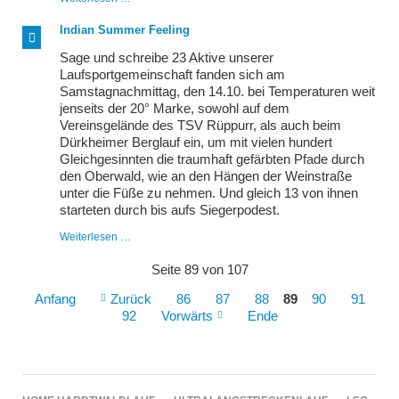
Jahre
Pfinztallauf,
Indian Summer Feeling
zum
Jubiläum
Sage und schreibe 23 Aktive unserer
Wind
Laufsportgemeinschaft fanden sich am
und
Samstagnachmittag, den 14.10. bei Temperaturen weit
Sonne
jenseits der 20° Marke, sowohl auf dem
Vereinsgelände des TSV Rüppurr, als auch beim
Dürkheimer Berglauf ein, um mit vielen hundert
Gleichgesinnten die traumhaft gefärbten Pfade durch
den Oberwald, wie an den Hängen der Weinstraße
unter die Füße zu nehmen. Und gleich 13 von ihnen
starteten durch bis aufs Siegerpodest.
Indian
Weiterlesen …
Summer
Feeling
Seite 89 von 107
Anfang
Zurück
86
87
88
89
90
91
92
Vorwärts
Ende