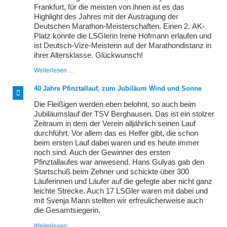
Frankfurt, für die meisten von ihnen ist es das
Highlight des Jahres mit der Austragung der
Deutschen Marathon-Meisterschaften. Einen 2. AK-
Platz konnte die LSGlerin Irene Hofmann erlaufen und
ist Deutsch-Vize-Meisterin auf der Marathondistanz in
ihrer Altersklasse. Glückwunsch!
Deutsche
Weiterlesen …
Vize-
Meisterin
40 Jahre Pfinztallauf, zum Jubiläum Wind und Sonne
beim
Frankfurt
Die Fleißigen werden eben belohnt, so auch beim
Marathon
Jubiläumslauf der TSV Berghausen. Das ist ein stolzer
in
Zeitraum in dem der Verein alljährlich seinen Lauf
der
Altersklasse
durchführt. Vor allem das es Helfer gibt, die schon
beim ersten Lauf dabei waren und es heute immer
noch sind. Auch der Gewinner des ersten
Pfinztallaufes war anwesend. Hans Gulyas gab den
Startschuß beim Zehner und schickte über 300
Läuferinnen und Läufer auf die gefegte aber nicht ganz
leichte Strecke. Auch 17 LSGler waren mit dabei und
mit Svenja Mann stellten wir erfreulicherweise auch
die Gesamtsiegerin.
40
Weiterlesen …