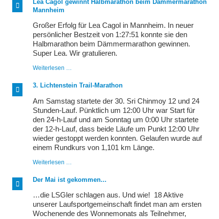
Lea Cagol gewinnt Halbmarathon beim Dämmermarathon
776
Mannheim
Höhenmeter
Großer Erfolg für Lea Cagol in Mannheim. In neuer
persönlicher Bestzeit von 1:27:51 konnte sie den
Halbmarathon beim Dämmermarathon gewinnen.
Super Lea. Wir gratulieren.
Lea
Weiterlesen …
Cagol
gewinnt
3. Lichtenstein Trail-Marathon
Halbmarathon
beim
Am Samstag startete der 30. Sri Chinmoy 12 und 24
Dämmermarathon
Stunden-Lauf. Pünktlich um 12:00 Uhr war Start für
Mannheim
den 24-h-Lauf und am Sonntag um 0:00 Uhr startete
der 12-h-Lauf, dass beide Läufe um Punkt 12:00 Uhr
wieder gestoppt werden konnten. Gelaufen wurde auf
einem Rundkurs von 1,101 km Länge.
3.
Weiterlesen …
Lichtenstein
Trail-
Der Mai ist gekommen...
Marathon
…die LSGler schlagen aus. Und wie! 18 Aktive
unserer Laufsportgemeinschaft findet man am ersten
Wochenende des Wonnemonats als Teilnehmer,