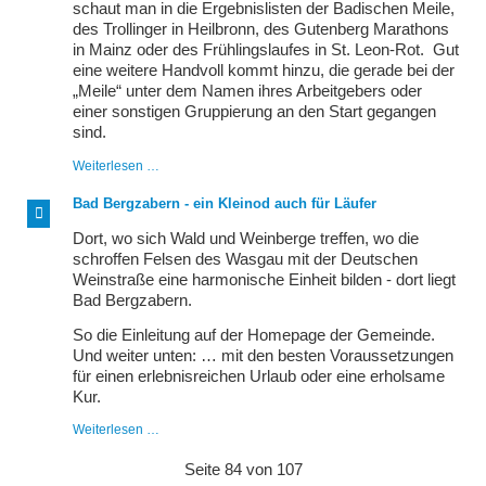
schaut man in die Ergebnislisten der Badischen Meile,
des Trollinger in Heilbronn, des Gutenberg Marathons
in Mainz oder des Frühlingslaufes in St. Leon-Rot. Gut
eine weitere Handvoll kommt hinzu, die gerade bei der
„Meile“ unter dem Namen ihres Arbeitgebers oder
einer sonstigen Gruppierung an den Start gegangen
sind.
Der
Weiterlesen …
Mai
ist
Bad Bergzabern - ein Kleinod auch für Läufer
gekommen...
Dort, wo sich Wald und Weinberge treffen, wo die
schroffen Felsen des Wasgau mit der Deutschen
Weinstraße eine harmonische Einheit bilden - dort liegt
Bad Bergzabern.
So die Einleitung auf der Homepage der Gemeinde.
Und weiter unten: … mit den besten Voraussetzungen
für einen erlebnisreichen Urlaub oder eine erholsame
Kur.
Bad
Weiterlesen …
Bergzabern
-
Seite 84 von 107
ein