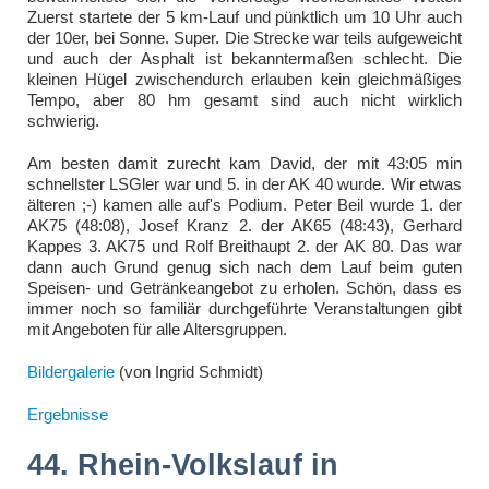
Zuerst startete der 5 km-Lauf und pünktlich um 10 Uhr auch
der 10er, bei Sonne. Super. Die Strecke war teils aufgeweicht
und auch der Asphalt ist bekanntermaßen schlecht. Die
kleinen Hügel zwischendurch erlauben kein gleichmäßiges
Tempo, aber 80 hm gesamt sind auch nicht wirklich
schwierig.
Am besten damit zurecht kam David, der mit 43:05 min
schnellster LSGler war und 5. in der AK 40 wurde. Wir etwas
älteren ;-) kamen alle auf's Podium. Peter Beil wurde 1. der
AK75 (48:08), Josef Kranz 2. der AK65 (48:43), Gerhard
Kappes 3. AK75 und Rolf Breithaupt 2. der AK 80. Das war
dann auch Grund genug sich nach dem Lauf beim guten
Speisen- und Getränkeangebot zu erholen. Schön, dass es
immer noch so familiär durchgeführte Veranstaltungen gibt
mit Angeboten für alle Altersgruppen.
Bildergalerie
(von Ingrid Schmidt)
Ergebnisse
44. Rhein-Volkslauf in