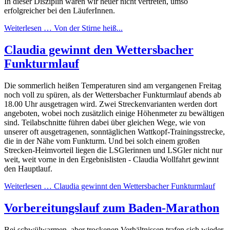
In dieser Disziplin waren wir heuer nicht vertreten, umso
erfolgreicher bei den LäuferInnen.
Weiterlesen …
Von der Stirne heiß...
Claudia gewinnt den Wettersbacher
Funkturmlauf
Die sommerlich heißen Temperaturen sind am vergangenen Freitag
noch voll zu spüren, als der Wettersbacher Funkturmlauf abends ab
18.00 Uhr ausgetragen wird. Zwei Streckenvarianten werden dort
angeboten, wobei noch zusätzlich einige Höhenmeter zu bewältigen
sind. Teilabschnitte führen dabei über gleichen Wege, wie von
unserer oft ausgetragenen, sonntäglichen Wattkopf-Trainingsstrecke,
die in der Nähe vom Funkturm. Und bei solch einem großen
Strecken-Heimvorteil liegen die LSGlerinnen und LSGler nicht nur
weit, weit vorne in den Ergebnislisten - Claudia Wollfahrt gewinnt
den Hauptlauf.
Weiterlesen …
Claudia gewinnt den Wettersbacher Funkturmlauf
Vorbereitungslauf zum Baden-Marathon
Bei schwülwarmen, aber trockenen Verhältnissen trafen sich wieder