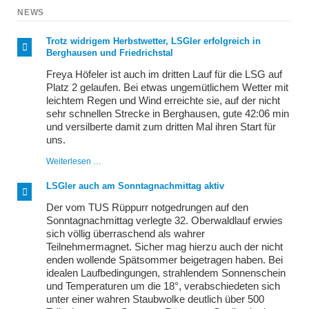
NEWS
Trotz widrigem Herbstwetter, LSGler erfolgreich in
Berghausen und Friedrichstal
Freya Höfeler ist auch im dritten Lauf für die LSG auf
Platz 2 gelaufen. Bei etwas ungemütlichem Wetter mit
leichtem Regen und Wind erreichte sie, auf der nicht
sehr schnellen Strecke in Berghausen, gute 42:06 min
und versilberte damit zum dritten Mal ihren Start für
uns.
Trotz
Weiterlesen …
widrigem
Herbstwetter,
LSGler auch am Sonntagnachmittag aktiv
LSGler
erfolgreich
Der vom TUS Rüppurr notgedrungen auf den
in
Sonntagnachmittag verlegte 32. Oberwaldlauf erwies
Berghausen
sich völlig überraschend als wahrer
und
Friedrichstal
Teilnehmermagnet. Sicher mag hierzu auch der nicht
enden wollende Spätsommer beigetragen haben. Bei
idealen Laufbedingungen, strahlendem Sonnenschein
und Temperaturen um die 18°, verabschiedeten sich
unter einer wahren Staubwolke deutlich über 500