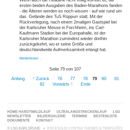
und
ersten beiden Ausgaben des Baden-Marathons fanden
um
- die Älteren werden es noch wissen - auf wie rund um
Durlach
herum
das Gelände des TuS Rüppurr statt. Mit der
Rückverlegung, nach einem 2maligen Gastspiel bei
der Karlsruher Messe in Forchheim, ins Carl-
Kaufmann Stadion bei der Europahalle, ist der
Karlsruher Marathon zumindest wieder dorthin
zurückgekehrt, wo er seine Größe und
deutschlandweite Aufmerksamkeit erlangt hat.
Back
Weiterlesen …
to
the
Seite 79 von 107
Roots
Anfang
Zurück
76
77
78
79
80
81
82
Vorwärts
Ende
NAVIGATION
HOME
HARDTWALDLAUF
ULTRALANGSTRECKENLAUF
LSG
ÜBERSPRINGEN
NEWSLETTER
BILDERGALERIE
TERMINE
BESTENLISTE
DOKUMENTE
KONTAKT
© LSG KARLSRUHE
ROCKSOLID CONTAO THEMES & TEMPLATES