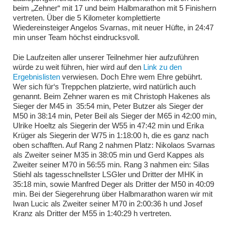
beim „Zehner“ mit 17 und beim Halbmarathon mit 5 Finishern
vertreten. Über die 5 Kilometer komplettierte
Wiedereinsteiger Angelos Svarnas, mit neuer Hüfte, in 24:47
min unser Team höchst eindrucksvoll.
Die Laufzeiten aller unserer Teilnehmer hier aufzuführen
würde zu weit führen, hier wird auf den
Link zu den
Ergebnislisten
verwiesen. Doch Ehre wem Ehre gebührt.
Wer sich für‘s Treppchen platzierte, wird natürlich auch
genannt. Beim Zehner waren es mit Christoph Hakenes als
Sieger der M45 in 35:54 min, Peter Butzer als Sieger der
M50 in 38:14 min, Peter Beil als Sieger der M65 in 42:00 min,
Ulrike Hoeltz als Siegerin der W55 in 47:42 min und Erika
Krüger als Siegerin der W75 in 1:18:00 h, die es ganz nach
oben schafften. Auf Rang 2 nahmen Platz: Nikolaos Svarnas
als Zweiter seiner M35 in 38:05 min und Gerd Kappes als
Zweiter seiner M70 in 56:55 min. Rang 3 nahmen ein: Silas
Stiehl als tagesschnellster LSGler und Dritter der MHK in
35:18 min, sowie Manfred Deger als Dritter der M50 in 40:09
min. Bei der Siegerehrung über Halbmarathon waren wir mit
Iwan Lucic als Zweiter seiner M70 in 2:00:36 h und Josef
Kranz als Dritter der M55 in 1:40:29 h vertreten.