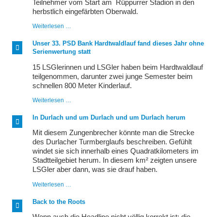
Teilnehmer vom Start am Rüppurrer Stadion in den
herbstlich eingefärbten Oberwald.
LSGler
Weiterlesen …
auch
am
Unser 33. PSD Bank Hardtwaldlauf fand dieses Jahr ohne
Sonntagnachmittag
Serienwertung statt
aktiv
15 LSGlerinnen und LSGler haben beim Hardtwaldlauf
teilgenommen, darunter zwei junge Semester beim
schnellen 800 Meter Kinderlauf.
Unser
Weiterlesen …
33.
PSD
In Durlach und um Durlach und um Durlach herum
Bank
Hardtwaldlauf
Mit diesem Zungenbrecher könnte man die Strecke
fand
des Durlacher Turmberglaufs beschreiben. Gefühlt
dieses
windet sie sich innerhalb eines Quadratkilometers im
Jahr
ohne
Stadtteilgebiet herum. In diesem km² zeigten unsere
Serienwertung
LSGler aber dann, was sie drauf haben.
statt
In
Weiterlesen …
Durlach
und
Back to the Roots
um
Durlach
Wenn auch die Headline nicht völlig korrekt ist; die