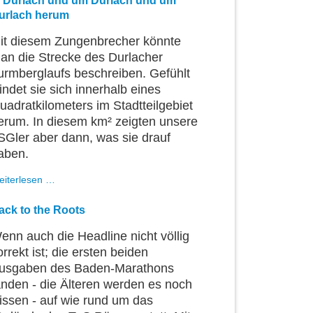
n Durlach und um Durlach und um
Bank
urlach herum
Hardtwaldlauf
fand
it diesem Zungenbrecher könnte
dieses
an die Strecke des Durlacher
Jahr
ohne
urmberglaufs beschreiben. Gefühlt
Serienwertung
indet sie sich innerhalb eines
statt
uadratkilometers im Stadtteilgebiet
erum. In diesem km² zeigten unsere
SGler aber dann, was sie drauf
aben.
In
eiterlesen …
Durlach
und
ack to the Roots
um
Durlach
enn auch die Headline nicht völlig
und
orrekt ist; die ersten beiden
um
usgaben des Baden-Marathons
Durlach
herum
anden - die Älteren werden es noch
issen - auf wie rund um das