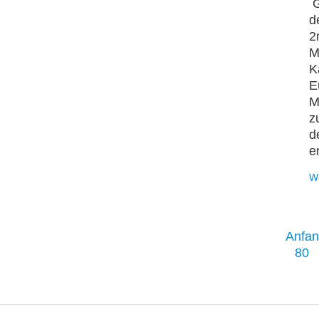
G
d
2
M
K
E
M
z
d
e
W
Anfa
80