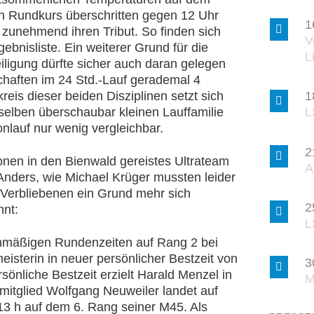
n Rundkurs überschritten gegen 12 Uhr
1
n zunehmend ihren Tribut. So finden sich
V
ebnisliste. Ein weiterer Grund für die
L
ligung dürfte sicher auch daran gelegen
haften im 24 Std.-Lauf gerademal 4
eis dieser beiden Disziplinen setzt sich
1
selben überschaubar kleinen Lauffamilie
L
lauf nur wenig vergleichbar.
2
onen in den Bienwald gereistes Ultrateam
A
 Anders, wie Michael Krüger mussten leider
e Verbliebenen ein Grund mehr sich
2
hnt:
L
ichmäßigen Rundenzeiten auf Rang 2 bei
isterin in neuer persönlicher Bestzeit von
3
sönliche Bestzeit erzielt Harald Menzel in
M
umitglied Wolfgang Neuweiler landet auf
13 h auf dem 6. Rang seiner M45. Als