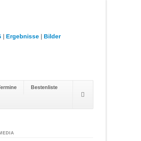
6
|
Ergebnisse
|
Bilder
Navigation
Termine
Bestenliste
überspringen
MEDIA