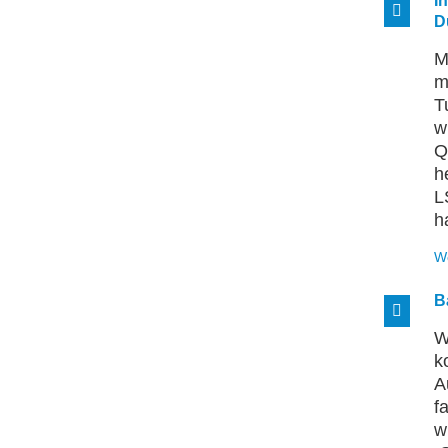
I
D
M
m
T
w
Q
h
L
h
W
B
W
k
A
f
w