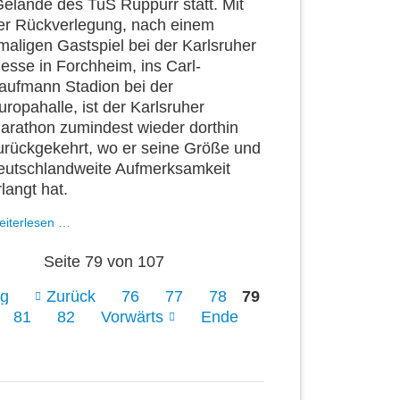
elände des TuS Rüppurr statt. Mit
er Rückverlegung, nach einem
maligen Gastspiel bei der Karlsruher
esse in Forchheim, ins Carl-
aufmann Stadion bei der
uropahalle, ist der Karlsruher
arathon zumindest wieder dorthin
urückgekehrt, wo er seine Größe und
eutschlandweite Aufmerksamkeit
rlangt hat.
Back
eiterlesen …
to
the
Seite 79 von 107
Roots
ng
Zurück
76
77
78
79
81
82
Vorwärts
Ende