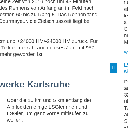
 seine Zeit von 2016 noch um 43 Minuten.
f
 des Rennens von Anfang an im Feld nach
e
osition 60 bis zu Rang 5. Das Rennen fand
l
 Courmayeur, die Zielschlusszeit liegt bei
s
S
m
0 km und +24000 HM/-24000 HM zurück. Für
M
ie Teilnehmerzahl auch dieses Jahr mit 957
W
 mehr geworden ist.
L
a
D
twerke Karlsruhe
a
3
Über die 10 km und 5 km entlang der
ü
Alb lockten einige LSGlerinnen und
T
LSGler, um ganz vorne mitlaufen zu
a
wollen.
S
i