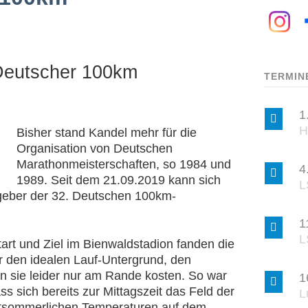
Deutscher 100km
TERMIN
1
H
Bisher stand Kandel mehr für die
Organisation von Deutschen
Marathonmeisterschaften, so 1984 und
4
1989. Seit dem 21.09.2019 kann sich
L
geber der 32. Deutschen 100km-
1
L
rt und Ziel im Bienwaldstadion fanden die
 den idealen Lauf-Untergrund, den
n sie leider nur am Rande kosten. So war
1
s sich bereits zur Mittagszeit das Feld der
L
pätsommerlichen Temperaturen auf dem