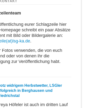
KONTAKT
zeilenteam
ffentlichung eurer Schlagzeile hier
 Homepage schreibt ein paar Absätze
t mit Bild oder Bildergalerie an:
ile(at)lsg-ka.de
.
ur Fotos verwenden, die von euch
ind oder von denen ihr die
igung zur Veröffentlichung habt.
rotz widrigem Herbstwetter, LSGler
rfolgreich in Berghausen und
riedrichstal
reya Höfeler ist auch im dritten Lauf