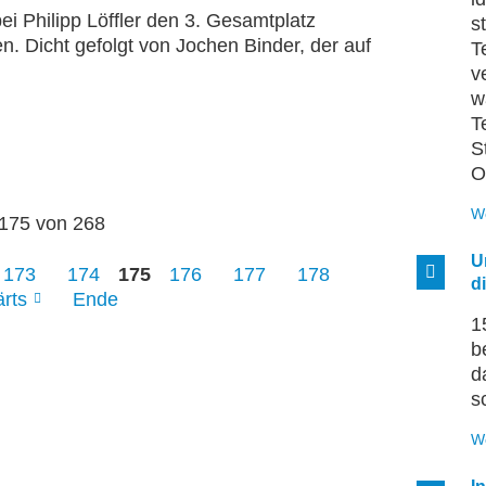
ei Philipp Löffler den 3. Gesamtplatz
s
n. Dicht gefolgt von Jochen Binder, der auf
T
v
w
T
S
O
W
 175 von 268
U
173
174
175
176
177
178
d
rts
Ende
1
b
d
s
W