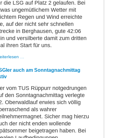
ür die LSG auf Platz 2 gelaufen. Bei
twas ungemütlichem Wetter mit
eichtem Regen und Wind erreichte
ie, auf der nicht sehr schnellen
trecke in Berghausen, gute 42:06
in und versilberte damit zum dritten
al ihren Start für uns.
Trotz
eiterlesen …
widrigem
Herbstwetter,
SGler auch am Sonntagnachmittag
LSGler
ktiv
erfolgreich
in
er vom TUS Rüppurr notgedrungen
Berghausen
uf den Sonntagnachmittag verlegte
und
Friedrichstal
2. Oberwaldlauf erwies sich völlig
berraschend als wahrer
eilnehmermagnet. Sicher mag hierzu
uch der nicht enden wollende
pätsommer beigetragen haben. Bei
dealen Laufbedingungen,