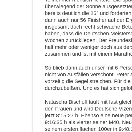
überwiegend der Sonne ausgesetzte
bereits deutlich die 25° und forderte
dann auch nur 56 Finisher auf der Erg
insgesamt doch recht schwache Betei
haben, dass die Deutschen Meistersc
Wochen zurückliegen. Der Freundeskr
halt mehr oder weniger doch aus der
zusammen und ist mit einem Marathon
So blieb dann auch unser mit 6 Pers
nicht von Ausfällen verschont. Peter
vorzeitig die Segel streichen. Für di
durchzubeißen. Und es hat sich gelo
Natascha Bischoff läuft mit fast gle
den Frauen und wird Deutsche Vizeme
jetzt 8:15:27 h. Ebenso eine neue per
9:16:35 h als vierter seiner M40. Ne
seinem ersten flachen 100er in 9:48: