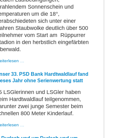
trahlendem Sonnenschein und
emperaturen um die 18°,
erabschiedeten sich unter einer
ahren Staubwolke deutlich über 500
eilnehmer vom Start am Rüppurrer
tadion in den herbstlich eingefärbten
berwald.
LSGler
eiterlesen …
auch
am
nser 33. PSD Bank Hardtwaldlauf fand
Sonntagnachmittag
ieses Jahr ohne Serienwertung statt
aktiv
5 LSGlerinnen und LSGler haben
eim Hardtwaldlauf teilgenommen,
arunter zwei junge Semester beim
chnellen 800 Meter Kinderlauf.
Unser
eiterlesen …
33.
PSD