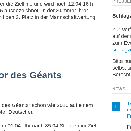
PRESSE
er die Ziellinie und wird nach 12:04:16 h
5 ausgezeichnet. In der Summer ihrer
Schlag
it den 3. Platz in der Mannschaftwertung.
Zur Verö
auf der
zum Even
schlagze
Bitte n
selbst s
Tor des Géants
Berecht
NEWS
T
or des Géants" schon wie 2016 auf einem
e
ter Deutscher.
F
um 01:04 Uhr nach 85:04 Stunden im Ziel
F