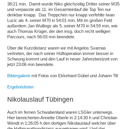
38:21 min. Damit wurde Niko gleichzeitig Dritter seiner M35
und verpasste als 11. im Gesamteinlauf die Top Ten nur
denkbar knapp. Das Treppchen nur knapp verfehlte Iwan
Lucic als 4. seiner M70 in 54:01 min. Mit im großen Feld
außerdem Jan Wullings als 5. seiner M70 in 54:59 min, wie
auch Thomas Krüger, der den insg. doch recht welligen
Parcours, nach 56:03 min beendete.
Über die Kurzdistanz waren wir mit Angelos Svarnas
vertreten, der nach seiner Hüftoperation immer besser in
Schwung kommt und den Lauf in neuer Jahresbestzeit von
jetzt 23:06 min beendete.
Bildergalerie
mit Fotos von Ekkehard Gübel und Johann Till
Ergebnislisten
Nikolauslauf Tübingen
Auch im fernen Schwabenland waren LSGler unterwegs.
Hier bereicherten Annette Oberle in 2:14:30 h und Christian
Wendt in 1:26:05 h den dortigen Nikolauslauf welcher über
die Halbmarathondistanz ausgetragen wird. Und das