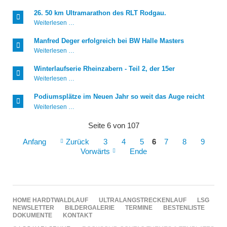
Rheinzabern
-
26. 50 km Ultramarathon des RLT Rodgau.
das
26.
Weiterlesen …
Finale,
50
der
km
20er
Manfred Deger erfolgreich bei BW Halle Masters
Ultramarathon
Manfred
Weiterlesen …
des
Deger
RLT
erfolgreich
Rodgau.
Winterlaufserie Rheinzabern - Teil 2, der 15er
bei
Winterlaufserie
Weiterlesen …
BW
Rheinzabern
Halle
-
Masters
Podiumsplätze im Neuen Jahr so weit das Auge reicht
Teil
Podiumsplätze
Weiterlesen …
2,
im
der
Neuen
15er
Seite 6 von 107
Jahr
so
Anfang
Zurück
3
4
5
6
7
8
9
weit
Vorwärts
Ende
das
Auge
reicht
NAVIGATION
HOME
HARDTWALDLAUF
ULTRALANGSTRECKENLAUF
LSG
ÜBERSPRINGEN
NEWSLETTER
BILDERGALERIE
TERMINE
BESTENLISTE
DOKUMENTE
KONTAKT