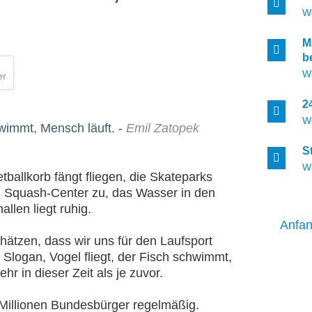
W
M
b
W
er
2
W
hwimmt, Mensch läuft. -
Emil Zatopek
S
W
etballkorb fängt fliegen, die Skateparks
s, Squash-Center zu, das Wasser in den
len liegt ruhig.
Anfa
schätzen, dass wir uns für den Laufsport
Slogan, Vogel fliegt, der Fisch schwimmt,
ehr in dieser Zeit als je zuvor.
 Millionen Bundesbürger regelmäßig.