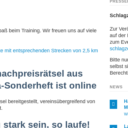
PRESSE
Schlag
Zur Verö
paß beim Training. Wir freuen uns auf viele
auf der
zum Even
schlagze
te mit entsprechenden Strecken von 2,5 km
Bitte n
selbst s
achpreisrätsel aus
Berecht
-Sonderheft ist online
NEWS
el bereitgestellt, vereinsübergreifend von
H
M
t.
W
 stark sein, so laufe!
L