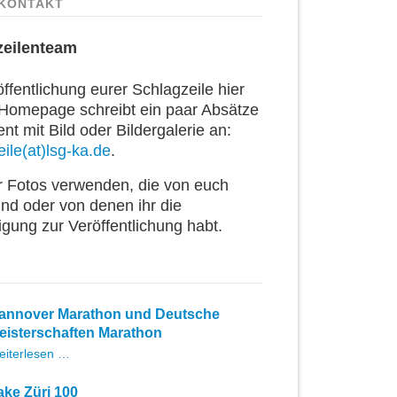
KONTAKT
zeilenteam
ffentlichung eurer Schlagzeile hier
 Homepage schreibt ein paar Absätze
t mit Bild oder Bildergalerie an:
ile(at)lsg-ka.de
.
ur Fotos verwenden, die von euch
ind oder von denen ihr die
igung zur Veröffentlichung habt.
annover Marathon und Deutsche
eisterschaften Marathon
Hannover
eiterlesen …
Marathon
und
ake Züri 100