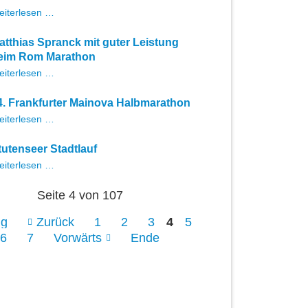
Deutsche
Lake
eiterlesen …
Meisterschaften
Züri
Marathon
100
atthias Spranck mit guter Leistung
eim Rom Marathon
Matthias
eiterlesen …
Spranck
mit
4. Frankfurter Mainova Halbmarathon
guter
24.
eiterlesen …
Leistung
Frankfurter
beim
Mainova
Rom
tutenseer Stadtlauf
Halbmarathon
Marathon
Stutenseer
eiterlesen …
Stadtlauf
Seite 4 von 107
ng
Zurück
1
2
3
4
5
6
7
Vorwärts
Ende