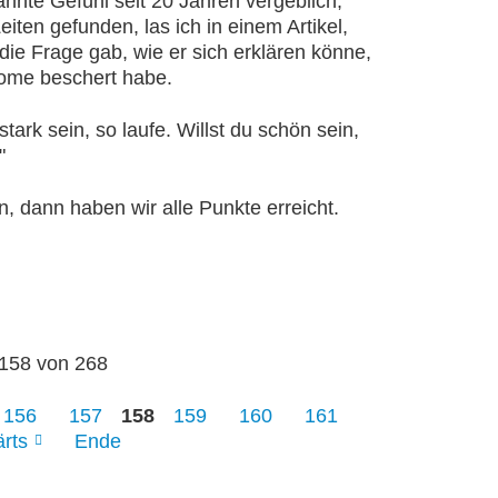
nnte Gefühl seit 20 Jahren vergeblich,
Zeiten gefunden, las ich in einem Artikel,
 die Frage gab, wie er sich erklären könne,
tome beschert habe.
tark sein, so laufe. Willst du schön sein,
"
n, dann haben wir alle Punkte erreicht.
 158 von 268
156
157
158
159
160
161
rts
Ende