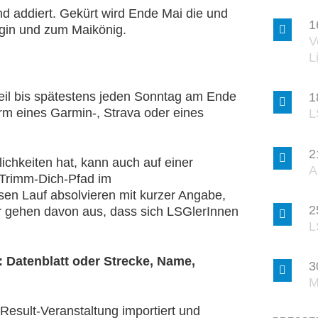
d addiert. Gekürt wird Ende Mai die und
1
nigin und zum Maikönig.
V
L
Beil bis spätestens jeden Sonntag am Ende
1
rm eines Garmin-, Strava oder eines
L
2
chkeiten hat, kann auch auf einer
A
 Trimm-Dich-Pfad im
sen Lauf absolvieren mit kurzer Angabe,
2
ir gehen davon aus, dass sich LSGlerInnen
L
 Datenblatt oder Strecke, Name,
3
M
esult-Veranstaltung importiert und