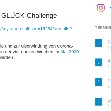
m GLÜCK-Challenge
TERMIN
://my.raceresult.com/152641/results?
1
ile und zur Überwindung von Corona-
H
llen der vier ganzen Wochen im
Mai 2020
werden.
4
L
1
L
1
L