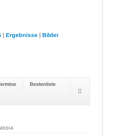
6
|
Ergebnisse
|
Bilder
Navigation
Termine
Bestenliste
überspringen
MEDIA