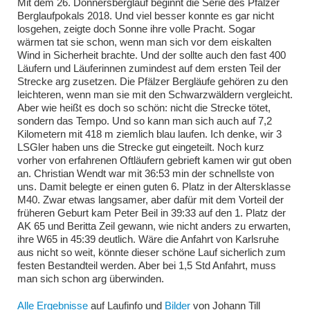
Mit dem 26. Donnersberglauf beginnt die Serie des Pfälzer
Berglaufpokals 2018. Und viel besser konnte es gar nicht
losgehen, zeigte doch Sonne ihre volle Pracht. Sogar
wärmen tat sie schon, wenn man sich vor dem eiskalten
Wind in Sicherheit brachte. Und der sollte auch den fast 400
Läufern und Läuferinnen zumindest auf dem ersten Teil der
Strecke arg zusetzen. Die Pfälzer Bergläufe gehören zu den
leichteren, wenn man sie mit den Schwarzwäldern vergleicht.
Aber wie heißt es doch so schön: nicht die Strecke tötet,
sondern das Tempo. Und so kann man sich auch auf 7,2
Kilometern mit 418 m ziemlich blau laufen. Ich denke, wir 3
LSGler haben uns die Strecke gut eingeteilt. Noch kurz
vorher von erfahrenen Oftläufern gebrieft kamen wir gut oben
an. Christian Wendt war mit 36:53 min der schnellste von
uns. Damit belegte er einen guten 6. Platz in der Altersklasse
M40. Zwar etwas langsamer, aber dafür mit dem Vorteil der
früheren Geburt kam Peter Beil in 39:33 auf den 1. Platz der
AK 65 und Beritta Zeil gewann, wie nicht anders zu erwarten,
ihre W65 in 45:39 deutlich. Wäre die Anfahrt von Karlsruhe
aus nicht so weit, könnte dieser schöne Lauf sicherlich zum
festen Bestandteil werden. Aber bei 1,5 Std Anfahrt, muss
man sich schon arg überwinden.
Alle Ergebnisse
auf Laufinfo und
Bilder
von Johann Till