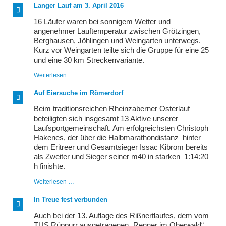
Marathon
Langer Lauf am 3. April 2016
und
im
16 Läufer waren bei sonnigem Wetter und
6
angenehmer Lauftemperatur zwischen Grötzingen,
Std.-
Berghausen, Jöhlingen und Weingarten unterwegs.
Lauf
erfolgreich
Kurz vor Weingarten teilte sich die Gruppe für eine 25
und eine 30 km Streckenvariante.
Langer
Weiterlesen …
Lauf
am
Auf Eiersuche im Römerdorf
3.
April
Beim traditionsreichen Rheinzaberner Osterlauf
2016
beteiligten sich insgesamt 13 Aktive unserer
Laufsportgemeinschaft. Am erfolgreichsten Christoph
Hakenes, der über die Halbmarathondistanz hinter
dem Eritreer und Gesamtsieger Issac Kibrom bereits
als Zweiter und Sieger seiner m40 in starken 1:14:20
h finishte.
Auf
Weiterlesen …
Eiersuche
im
In Treue fest verbunden
Römerdorf
Auch bei der 13. Auflage des Rißnertlaufes, dem vom
TUS Rüppurr ausgetragenen „Renner im Oberwald“,