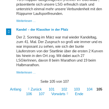
präsentierte sich unsere LSG erfreulich stark und
unterstrich einmal mehr unsere Verbundenheit mit den
Rüppurrer Laufsportfreunden.
In
Weiterlesen …
Treue
fest
Kandel – der Klassiker in der Pfalz
verbunden
Der 2. Sonntag im März war mal wieder Kandeltag,
zum 41. Mal. Der Zuspruch so groß wie immer und es
war imposant zu sehen, wie sich der bunte
Läuferstrom von der Startlinie über die ersten 2 Kurven
bis hinein in den Ort zog. Mit dabei auch 27
LSGlerInnen, davon 8 beim Marathon und 19 beim
Halbmarathon.
Kandel
Weiterlesen …
–
der
Seite 105 von 107
Klassiker
in
Anfang
Zurück
101
102
103
104
105
der
106
107
Vorwärts
Ende
Pfalz