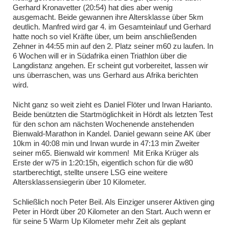
Gerhard Kronavetter (20:54) hat dies aber wenig
ausgemacht. Beide gewannen ihre Altersklasse über 5km
deutlich. Manfred wird gar 4. im Gesamteinlauf und Gerhard
hatte noch so viel Kräfte über, um beim anschließenden
Zehner in 44:55 min auf den 2. Platz seiner m60 zu laufen. In
6 Wochen will er in Südafrika einen Triathlon über die
Langdistanz angehen. Er scheint gut vorbereitet, lassen wir
uns überraschen, was uns Gerhard aus Afrika berichten
wird.
Nicht ganz so weit zieht es Daniel Flöter und Irwan Harianto.
Beide benützten die Startmöglichkeit in Hördt als letzten Test
für den schon am nächsten Wochenende anstehenden
Bienwald-Marathon in Kandel. Daniel gewann seine AK über
10km in 40:08 min und Irwan wurde in 47:13 min Zweiter
seiner m65. Bienwald wir kommen! Mit Erika Krüger als
Erste der w75 in 1:20:15h, eigentlich schon für die w80
startberechtigt, stellte unsere LSG eine weitere
Altersklassensiegerin über 10 Kilometer.
Schließlich noch Peter Beil. Als Einziger unserer Aktiven ging
Peter in Hördt über 20 Kilometer an den Start. Auch wenn er
für seine 5 Warm Up Kilometer mehr Zeit als geplant