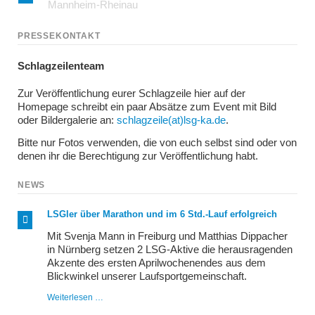
Mannheim-Rheinau
PRESSEKONTAKT
Schlagzeilenteam
Zur Veröffentlichung eurer Schlagzeile hier auf der
Homepage schreibt ein paar Absätze zum Event mit Bild
oder Bildergalerie an:
schlagzeile(at)lsg-ka.de
.
Bitte nur Fotos verwenden, die von euch selbst sind oder von
denen ihr die Berechtigung zur Veröffentlichung habt.
NEWS
LSGler über Marathon und im 6 Std.-Lauf erfolgreich
Mit Svenja Mann in Freiburg und Matthias Dippacher
in Nürnberg setzen 2 LSG-Aktive die herausragenden
Akzente des ersten Aprilwochenendes aus dem
Blickwinkel unserer Laufsportgemeinschaft.
LSGler
Weiterlesen …
über