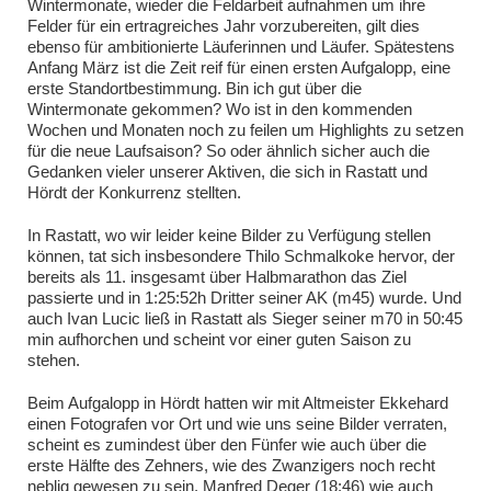
Wintermonate, wieder die Feldarbeit aufnahmen um ihre
Felder für ein ertragreiches Jahr vorzubereiten, gilt dies
ebenso für ambitionierte Läuferinnen und Läufer. Spätestens
Anfang März ist die Zeit reif für einen ersten Aufgalopp, eine
erste Standortbestimmung. Bin ich gut über die
Wintermonate gekommen? Wo ist in den kommenden
Wochen und Monaten noch zu feilen um Highlights zu setzen
für die neue Laufsaison? So oder ähnlich sicher auch die
Gedanken vieler unserer Aktiven, die sich in Rastatt und
Hördt der Konkurrenz stellten.
In Rastatt, wo wir leider keine Bilder zu Verfügung stellen
können, tat sich insbesondere Thilo Schmalkoke hervor, der
bereits als 11. insgesamt über Halbmarathon das Ziel
passierte und in 1:25:52h Dritter seiner AK (m45) wurde. Und
auch Ivan Lucic ließ in Rastatt als Sieger seiner m70 in 50:45
min aufhorchen und scheint vor einer guten Saison zu
stehen.
Beim Aufgalopp in Hördt hatten wir mit Altmeister Ekkehard
einen Fotografen vor Ort und wie uns seine Bilder verraten,
scheint es zumindest über den Fünfer wie auch über die
erste Hälfte des Zehners, wie des Zwanzigers noch recht
neblig gewesen zu sein. Manfred Deger (18:46) wie auch