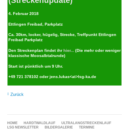
(Streckenupdate)
4. Februar 2018
Ettlingen Freibad, Parkplatz
Ca. 30km, locker, hügelig, Strecke, Treffpunkt Ettlingen
Freibad Parkplatz
Den Streckenplan findet ihr
hier...
(Die mehr oder weniger
klassische Moosalbtalrunde)
Start ist pünktlich um 9 Uhr.
+49 721 378102 oder jens.lukas<at>lsg-ka.de
Zurück
NAVIGATION
HOME
HARDTWALDLAUF
ULTRALANGSTRECKENLAUF
ÜBERSPRINGEN
LSG NEWSLETTER
BILDERGALERIE
TERMINE