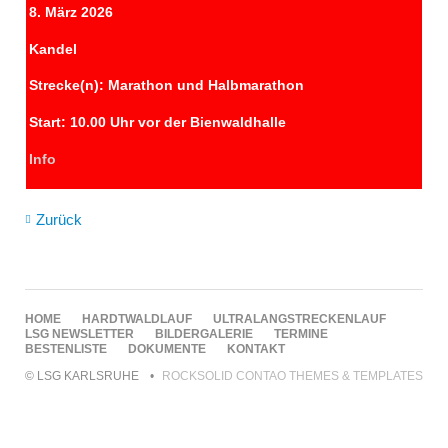
8. März 2026
Kandel
Strecke(n): Marathon und Halbmarathon
Start: 10.00 Uhr vor der Bienwaldhalle
Info
Zurück
NAVIGATION
HOME
HARDTWALDLAUF
ULTRALANGSTRECKENLAUF
ÜBERSPRINGEN
LSG NEWSLETTER
BILDERGALERIE
TERMINE
BESTENLISTE
DOKUMENTE
KONTAKT
© LSG KARLSRUHE
ROCKSOLID CONTAO THEMES & TEMPLATES